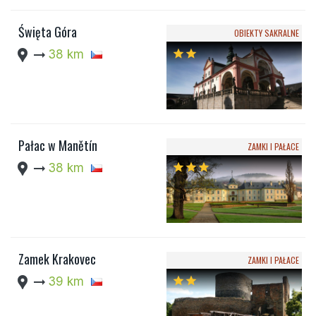
Święta Góra
OBIEKTY SAKRALNE
location_pin
arrow_right_alt
38 km
star
star
Pałac w Manětín
ZAMKI I PAŁACE
location_pin
arrow_right_alt
38 km
star
star
star
Zamek Krakovec
ZAMKI I PAŁACE
location_pin
arrow_right_alt
39 km
star
star