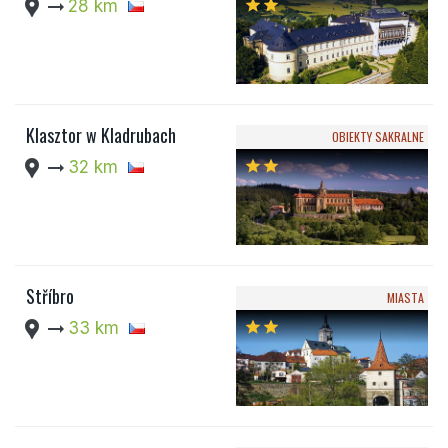
location_pin
arrow_right_alt
28 km
star
star
Klasztor w Kladrubach
OBIEKTY SAKRALNE
location_pin
arrow_right_alt
32 km
star
star
Stříbro
MIASTA
location_pin
arrow_right_alt
33 km
star
star