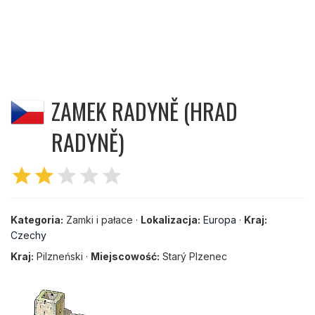
ZAMEK RADYNĚ (HRAD
RADYNĚ)
star
star
star
star
star
Kategoria:
Zamki i pałace ·
Lokalizacja:
Europa
·
Kraj:
Czechy
Kraj:
Pilzneński ·
Miejscowość:
Starý Plzenec