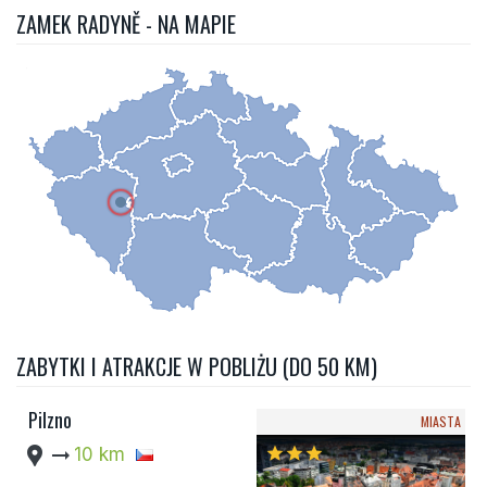
ZAMEK RADYNĚ - NA MAPIE
ZABYTKI I ATRAKCJE W POBLIŻU (DO 50 KM)
Pilzno
MIASTA
location_pin
arrow_right_alt
10 km
star
star
star