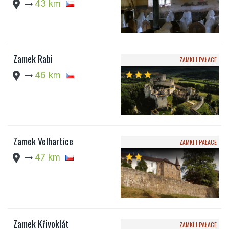
location_pin
arrow_right_alt
43 km
Zamek Rabi
ZAMKI I PAŁACE
location_pin
arrow_right_alt
46 km
star
star
star
Zamek Velhartice
ZAMKI I PAŁACE
location_pin
arrow_right_alt
47 km
star
star
Zamek Křivoklát
ZAMKI I PAŁACE