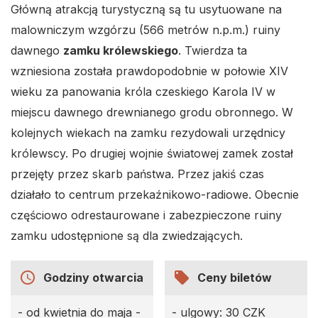
Główną atrakcją turystyczną są tu usytuowane na
malowniczym wzgórzu (566 metrów n.p.m.) ruiny
dawnego
zamku królewskiego
. Twierdza ta
wzniesiona została prawdopodobnie w połowie XIV
wieku za panowania króla czeskiego Karola IV w
miejscu dawnego drewnianego grodu obronnego. W
kolejnych wiekach na zamku rezydowali urzędnicy
królewscy. Po drugiej wojnie światowej zamek został
przejęty przez skarb państwa. Przez jakiś czas
działało to centrum przekaźnikowo-radiowe. Obecnie
częściowo odrestaurowane i zabezpieczone ruiny
zamku udostępnione są dla zwiedzających.
access_time
local_offer
Godziny otwarcia
Ceny biletów
- od kwietnia do maja -
- ulgowy: 30 CZK