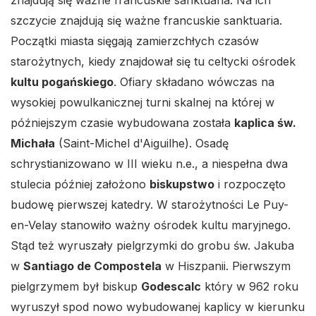
znajdują się ważne francuskie sanktuaria. Na ich
szczycie znajdują się ważne francuskie sanktuaria.
Początki miasta sięgają zamierzchłych czasów
starożytnych, kiedy znajdował się tu celtycki ośrodek
kultu pogańskiego
. Ofiary składano wówczas na
wysokiej powulkanicznej turni skalnej na której w
późniejszym czasie wybudowana została
kaplica św.
Michała
(Saint-Michel d'Aiguilhe). Osadę
schrystianizowano w III wieku n.e., a niespełna dwa
stulecia później założono
biskupstwo
i rozpoczęto
budowę pierwszej katedry. W starożytności Le Puy-
en-Velay stanowiło ważny ośrodek kultu maryjnego.
Stąd też wyruszały pielgrzymki do grobu św. Jakuba
w
Santiago de Compostela
w Hiszpanii. Pierwszym
pielgrzymem był biskup
Godescalc
który w 962 roku
wyruszył spod nowo wybudowanej kaplicy w kierunku