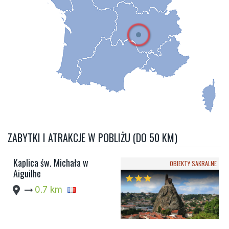
ZABYTKI I ATRAKCJE W POBLIŻU (DO 50 KM)
Kaplica św. Michała w
OBIEKTY SAKRALNE
Aiguilhe
star
star
star
location_pin
arrow_right_alt
0.7 km