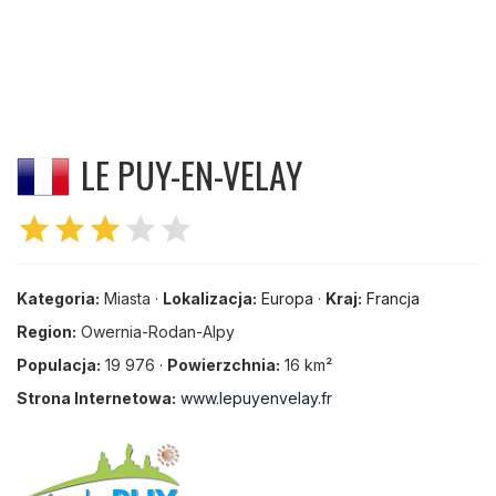
LE PUY-EN-VELAY
star
star
star
star
star
Kategoria:
Miasta ·
Lokalizacja:
Europa
·
Kraj:
Francja
Region:
Owernia-Rodan-Alpy
Populacja:
19 976 ·
Powierzchnia:
16 km²
Strona Internetowa:
www.lepuyenvelay.fr