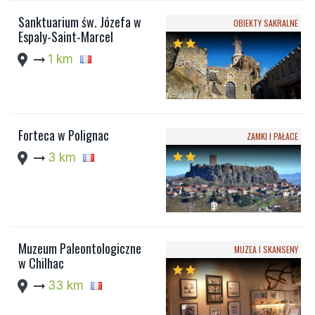
Sanktuarium św. Józefa w
OBIEKTY SAKRALNE
Espaly-Saint-Marcel
star
star
location_pin
arrow_right_alt
1 km
Forteca w Polignac
ZAMKI I PAŁACE
location_pin
arrow_right_alt
3 km
star
star
Muzeum Paleontologiczne
MUZEA I SKANSENY
w Chilhac
star
star
location_pin
arrow_right_alt
33 km