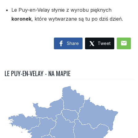
Le Puy-en-Velay słynie z wyrobu pięknych
koronek
, które wytwarzane są tu po dziś dzień.
mail
Share
Tweet
LE PUY-EN-VELAY - NA MAPIE