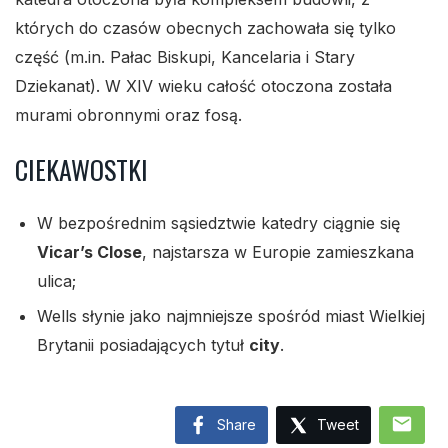
których do czasów obecnych zachowała się tylko
część (m.in. Pałac Biskupi, Kancelaria i Stary
Dziekanat). W XIV wieku całość otoczona została
murami obronnymi oraz fosą.
CIEKAWOSTKI
W bezpośrednim sąsiedztwie katedry ciągnie się
Vicar’s Close
, najstarsza w Europie zamieszkana
ulica;
Wells słynie jako najmniejsze spośród miast Wielkiej
Brytanii posiadających tytuł
city
.
mail
Share
Tweet