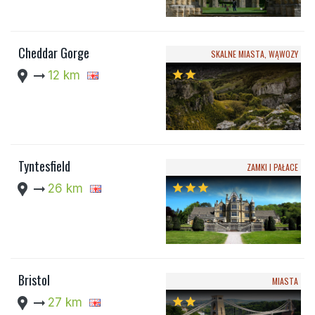
Cheddar Gorge
SKALNE MIASTA, WĄWOZY
location_pin
arrow_right_alt
12 km
star
star
Tyntesfield
ZAMKI I PAŁACE
location_pin
arrow_right_alt
26 km
star
star
star
Bristol
MIASTA
location_pin
arrow_right_alt
27 km
star
star