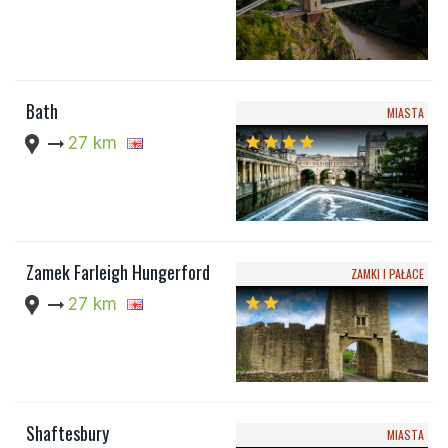
Bath
MIASTA
location_pin
arrow_right_alt
27 km
star
star
star
star
Zamek Farleigh Hungerford
ZAMKI I PAŁACE
location_pin
arrow_right_alt
27 km
star
star
Shaftesbury
MIASTA