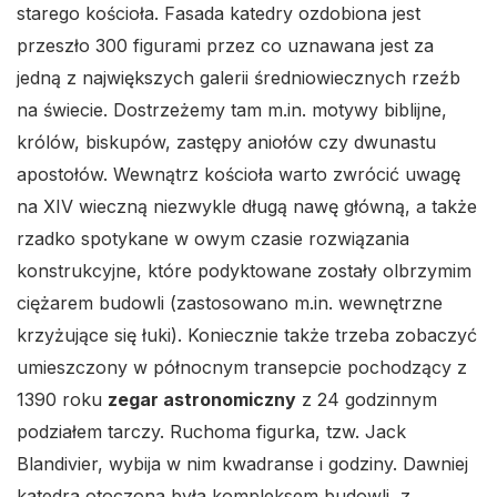
starego kościoła. Fasada katedry ozdobiona jest
przeszło 300 figurami przez co uznawana jest za
jedną z największych galerii średniowiecznych rzeźb
na świecie. Dostrzeżemy tam m.in. motywy biblijne,
królów, biskupów, zastępy aniołów czy dwunastu
apostołów. Wewnątrz kościoła warto zwrócić uwagę
na XIV wieczną niezwykle długą nawę główną, a także
rzadko spotykane w owym czasie rozwiązania
konstrukcyjne, które podyktowane zostały olbrzymim
ciężarem budowli (zastosowano m.in. wewnętrzne
krzyżujące się łuki). Koniecznie także trzeba zobaczyć
umieszczony w północnym transepcie pochodzący z
1390 roku
zegar astronomiczny
z 24 godzinnym
podziałem tarczy. Ruchoma figurka, tzw. Jack
Blandivier, wybija w nim kwadranse i godziny. Dawniej
katedra otoczona była kompleksem budowli, z