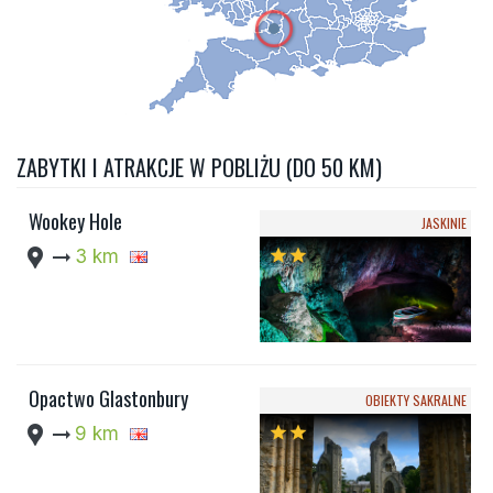
ZABYTKI I ATRAKCJE W POBLIŻU (DO 50 KM)
Wookey Hole
JASKINIE
location_pin
arrow_right_alt
3 km
star
star
Opactwo Glastonbury
OBIEKTY SAKRALNE
location_pin
arrow_right_alt
9 km
star
star