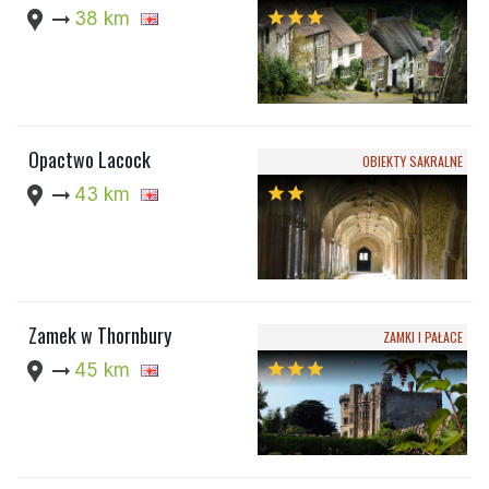
location_pin
arrow_right_alt
38 km
star
star
star
Opactwo Lacock
OBIEKTY SAKRALNE
location_pin
arrow_right_alt
43 km
star
star
Zamek w Thornbury
ZAMKI I PAŁACE
location_pin
arrow_right_alt
45 km
star
star
star