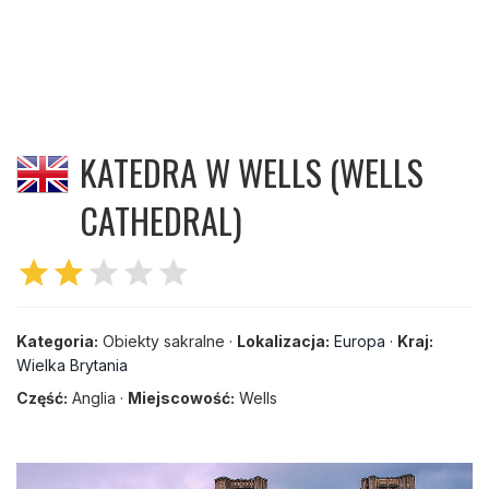
KATEDRA W WELLS (WELLS
CATHEDRAL)
star
star
star
star
star
Kategoria:
Obiekty sakralne ·
Lokalizacja:
Europa
·
Kraj:
Wielka Brytania
Część:
Anglia ·
Miejscowość:
Wells