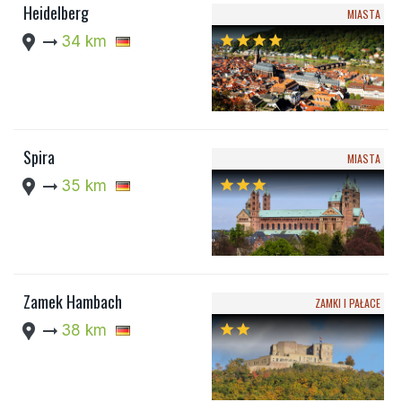
Heidelberg
MIASTA
location_pin
arrow_right_alt
34 km
star
star
star
star
Spira
MIASTA
location_pin
arrow_right_alt
35 km
star
star
star
Zamek Hambach
ZAMKI I PAŁACE
location_pin
arrow_right_alt
38 km
star
star