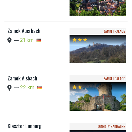
Zamek Auerbach
ZAMKI I PAŁACE
location_pin
arrow_right_alt
21 km
star
star
star
Zamek Alsbach
ZAMKI I PAŁACE
location_pin
arrow_right_alt
22 km
star
star
Klasztor Limburg
OBIEKTY SAKRALNE