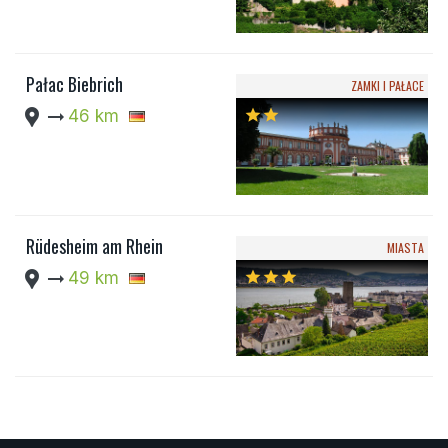
Pałac Biebrich
ZAMKI I PAŁACE
location_pin
arrow_right_alt
46 km
star
star
Rüdesheim am Rhein
MIASTA
location_pin
arrow_right_alt
49 km
star
star
star