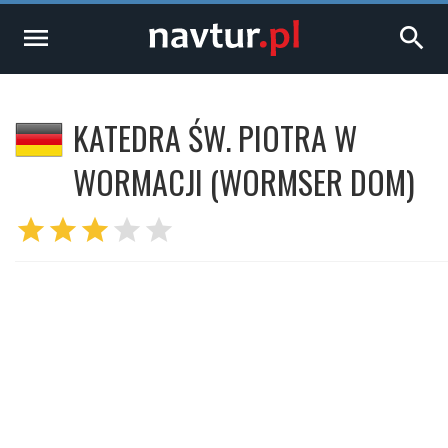
menu
search
KATEDRA ŚW. PIOTRA W
WORMACJI (WORMSER DOM)
star
star
star
star
star