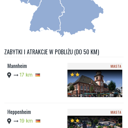
ZABYTKI I ATRAKCJE W POBLIŻU (DO 50 KM)
Mannheim
MIASTA
location_pin
arrow_right_alt
17 km
star
star
Heppenheim
MIASTA
location_pin
arrow_right_alt
19 km
star
star