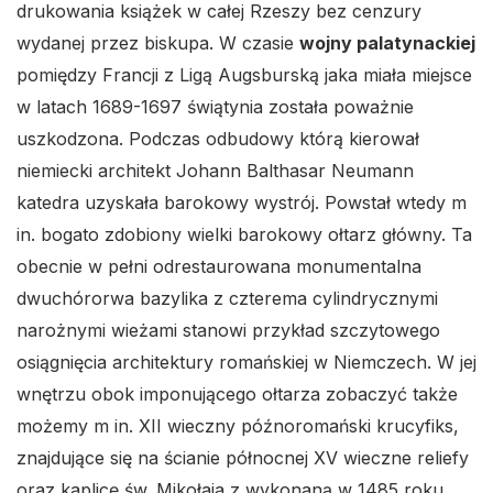
drukowania książek w całej Rzeszy bez cenzury
wydanej przez biskupa. W czasie
wojny palatynackiej
pomiędzy Francji z Ligą Augsburską jaka miała miejsce
w latach 1689-1697 świątynia została poważnie
uszkodzona. Podczas odbudowy którą kierował
niemiecki architekt Johann Balthasar Neumann
katedra uzyskała barokowy wystrój. Powstał wtedy m
in. bogato zdobiony wielki barokowy ołtarz główny. Ta
obecnie w pełni odrestaurowana monumentalna
dwuchórorwa bazylika z czterema cylindrycznymi
narożnymi wieżami stanowi przykład szczytowego
osiągnięcia architektury romańskiej w Niemczech. W jej
wnętrzu obok imponującego ołtarza zobaczyć także
możemy m in. XII wieczny późnoromański krucyfiks,
znajdujące się na ścianie północnej XV wieczne reliefy
oraz kaplicę św. Mikołaja z wykonaną w 1485 roku