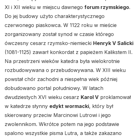
XI i XII wieku w miejscu dawnego
forum rzymskiego
.
Do jej budowy użyto charakterystycznego
czerwonego piaskowca. W 1122 roku w mieście
zorganizowany został synod w czasie którego
ówczesny cesarz rzymsko-niemiecki
Henryk V Salicki
(1081-1125) zawarł konkordat z papieżem Kalikstem II.
Na przestrzeni wieków katedra była wielokrotnie
rozbudowywana o przebudowywana. W XIII wieku
powstał chór zachodni a niespełna wiek później
dobudowano portal południowy. W latach
dwudziestych XVI wieku cesarz
Karol V
proklamował
w katedrze słynny
edykt wormacki
, który był
skierowany przeciw Marcinowi Lutrowi i jego
zwolennikom. Wkrótce potem na jego podstawie
spalono wszystkie pisma Lutra, a także zakazano