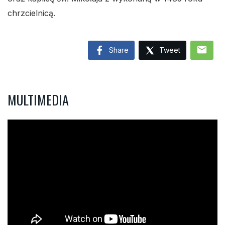
chrzcielnicą.
mail
Share
Tweet
MULTIMEDIA