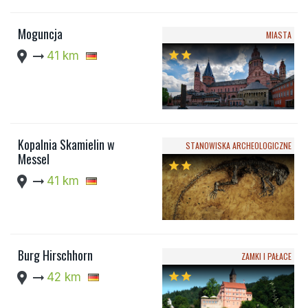
Moguncja
MIASTA
location_pin
arrow_right_alt
41 km
star
star
Kopalnia Skamielin w
STANOWISKA ARCHEOLOGICZNE
Messel
star
star
location_pin
arrow_right_alt
41 km
Burg Hirschhorn
ZAMKI I PAŁACE
location_pin
arrow_right_alt
42 km
star
star