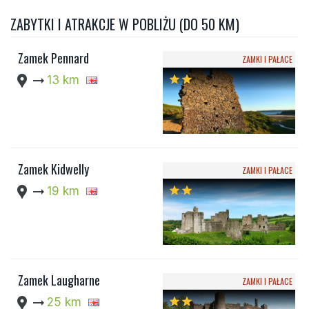
ZABYTKI I ATRAKCJE W POBLIŻU (DO 50 KM)
Zamek Pennard
ZAMKI I PAŁACE
location_pin
arrow_right_alt
13 km
star
star
Zamek Kidwelly
ZAMKI I PAŁACE
location_pin
arrow_right_alt
19 km
star
star
Zamek Laugharne
ZAMKI I PAŁACE
location_pin
arrow_right_alt
25 km
star
star