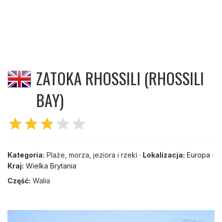
ZATOKA RHOSSILI (RHOSSILI
BAY)
star
star
star
star
star
Kategoria:
Plaże, morza, jeziora i rzeki ·
Lokalizacja:
Europa
·
Kraj:
Wielka Brytania
Część:
Walia