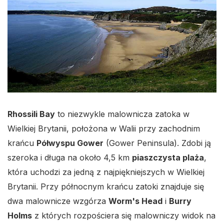
Rhossili Bay
to niezwykle malownicza zatoka w
Wielkiej Brytanii, położona w Walii przy zachodnim
krańcu
Półwyspu Gower
(Gower Peninsula). Zdobi ją
szeroka i długa na około 4,5 km
piaszczysta plaża
,
która uchodzi za jedną z najpiękniejszych w Wielkiej
Brytanii. Przy północnym krańcu zatoki znajduje się
dwa malownicze wzgórza
Worm's Head
i
Burry
Holms
z których rozpościera się malowniczy widok na