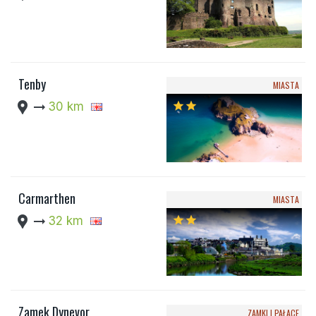
Tenby
MIASTA
location_pin
arrow_right_alt
30 km
star
star
Carmarthen
MIASTA
location_pin
arrow_right_alt
32 km
star
star
Zamek Dynevor
ZAMKI I PAŁACE