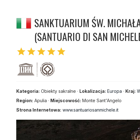
SANKTUARIUM ŚW. MICHAŁ
(SANTUARIO DI SAN MICHEL
star
star
star
star
star
Kategoria:
Obiekty sakralne ·
Lokalizacja:
Europa
·
Kraj:
W
Region:
Apulia ·
Miejscowość:
Monte Sant'Angelo
Strona Internetowa:
www.santuariosanmichele.it