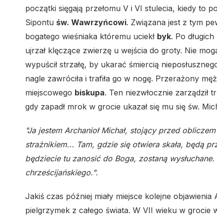
początki sięgają przełomu V i VI stulecia, kiedy to 
Sipontu
św. Wawrzyńcowi
. Związana jest z tym p
bogatego wieśniaka któremu uciekł
byk
. Po długich
ujrzał klęczące zwierzę u wejścia do groty. Nie mogą
wypuścił strzałę, by ukarać śmiercią nieposłusznego
nagle zawróciła i trafiła go w nogę. Przerażony m
miejscowego
biskupa
. Ten niezwłocznie zarządził t
gdy zapadł mrok w grocie ukazał się mu się św. Micha
"Ja jestem Archanioł Michał, stojący przed obliczem
strażnikiem... Tam, gdzie się otwiera skała, będą p
będziecie tu zanosić do Boga, zostaną wysłuchane. I
chrześcijańskiego."
.
Jakiś czas później miały miejsce kolejne objawienia 
pielgrzymek z całego świata. W VII wieku w groci