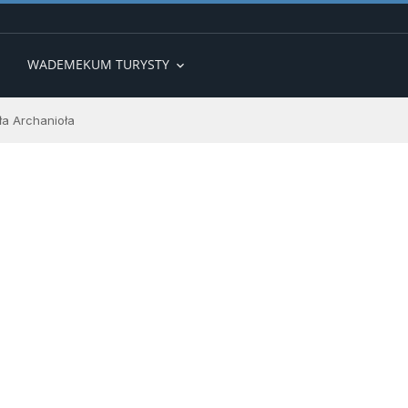
WADEMEKUM TURYSTY
expand_more
ła Archanioła