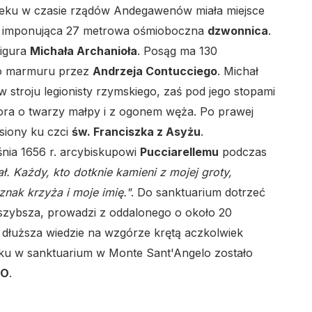
wieku w czasie rządów Andegawenów miała miejsce
s imponująca 27 metrowa ośmioboczna
dzwonnica
.
figura
Michała Archanioła
. Posąg ma 130
go marmuru przez
Andrzeja Contucciego
. Michał
 stroju legionisty rzymskiego, zaś pod jego stopami
ora o twarzy małpy i z ogonem węża. Po prawej
esiony ku czci
św. Franciszka z Asyżu
.
śnia 1656 r. arcybiskupowi
Pucciarellemu
podczas
ł. Każdy, kto dotknie kamieni z mojej groty,
nak krzyża i moje imię."
. Do sanktuarium dotrzeć
szybsza, prowadzi z oddalonego o około 20
 dłuższa wiedzie na wzgórze krętą aczkolwiek
ku w sanktuarium w Monte Sant'Angelo zostało
CO
.