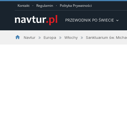
·
·
Kontakt
Regulamin
Polityka Prywatności
PRZEWODNIK PO ŚWIECIE
expand_more
home
»
»
»
Navtur
Europa
Włochy
Sanktuarium św. Micha