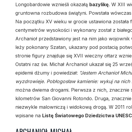
Longobardowie wznieśli okazałą
bazylikę
. W XIII 
gruntowna rozbudowa świątyni. Powstała wówcza
Na początku XV wieku w grocie ustawiona została 
centymetrów wysokości i wykonany został z białe
Archanioł przedstawiony jest na nim jako wojownik w
leży pokonany Szatan, ukazany pod postacią potw
stronie figury znajduje się XVII wieczny ołtarz wzni
Ostatni raz św. Michał Archanioł ukazał się 25 wrze
epidemii dżumy i powiedział:
"Jestem Archanioł Micha
wyzdrowieje. Pobłogosław kamienie: wykuj na nich z
można dwiema drogami. Pierwsza z nich, znacznie 
kilometrów San Giovanni Rotondo. Druga, znacznie
niezwykle malowniczą i widokową drogą. W 2011 ro
wpisane na
Listę Światowego Dziedzictwa UNES
ARCHANIOŁ MICHAŁ