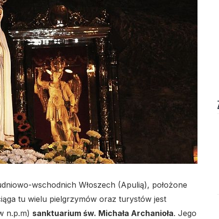
lo
łudniowo-wschodnich Włoszech (Apulią), położone
iąga tu wielu pielgrzymów oraz turystów jest
w n.p.m)
sanktuarium św. Michała Archanioła
. Jego