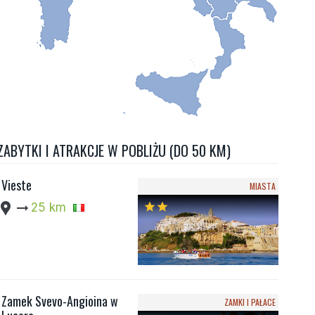
ZABYTKI I ATRAKCJE W POBLIŻU (DO 50 KM)
Vieste
MIASTA
cation_pin
arrow_right_alt
25 km
star
star
Zamek Svevo-Angioina w
ZAMKI I PAŁACE