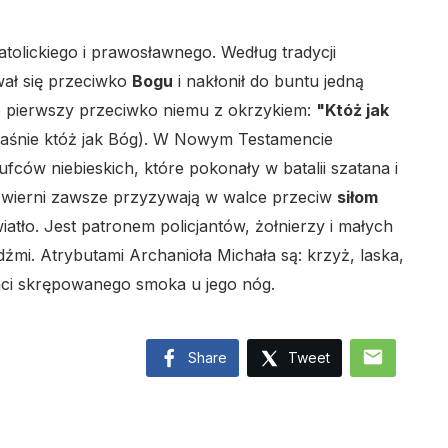
atolickiego i prawosławnego. Według tradycji
ał się przeciwko
Bogu
i nakłonił do buntu jedną
ako pierwszy przeciwko niemu z okrzykiem:
"Któż jak
łaśnie któż jak Bóg). W Nowym Testamencie
ufców niebieskich, które pokonały w batalii szatana i
o wierni zawsze przyzywają w walce przeciw
siłom
tło. Jest patronem policjantów, żołnierzy i małych
udźmi. Atrybutami Archanioła Michała są: krzyż, laska,
taci skrępowanego smoka u jego nóg.
mail
Share
Tweet