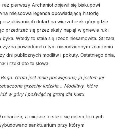
po raz pierwszy Archanioł objawił się biskupowi
lo
ewna miejscowa legenda opowiadającą historię
 poszukiwaniach dotarł na wierzchołek góry gdzie
c przedrzeć się przez skały napiął w gniewie łuk i
 byka. Wtedy to stała się rzecz niesamowita. Strzała
ężczyzna powiadomił o tym niecodziennym zdarzeniu
rzy dni publicznych modlitw i pokuty. Ostatniego dnia,
ł i rzekł oto te słowa:
 Boga. Grota jest mnie poświęcona; ja jestem jej
rzebaczone grzechy ludzkie... Modlitwy, które
dź w góry i poświęć tę grotę dla kultu
Archanioła, a miejsce to stało się celem licznych
e wybudowano sanktuarium przy którym