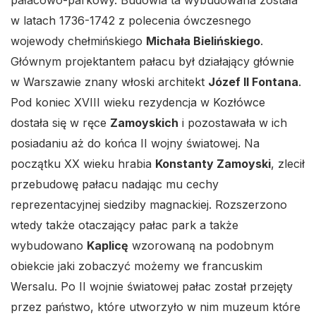
pałacowo-parkowy. Budowla ta wybudowana została
w latach 1736-1742 z polecenia ówczesnego
wojewody chełmińskiego
Michała Bielińskiego
.
Głównym projektantem pałacu był działający głównie
w Warszawie znany włoski architekt
Józef II Fontana
.
Pod koniec XVIII wieku rezydencja w Kozłówce
dostała się w ręce
Zamoyskich
i pozostawała w ich
posiadaniu aż do końca II wojny światowej. Na
początku XX wieku hrabia
Konstanty Zamoyski
, zlecił
przebudowę pałacu nadając mu cechy
reprezentacyjnej siedziby magnackiej. Rozszerzono
wtedy także otaczający pałac park a także
wybudowano
Kaplicę
wzorowaną na podobnym
obiekcie jaki zobaczyć możemy we francuskim
Wersalu. Po II wojnie światowej pałac został przejęty
przez państwo, które utworzyło w nim muzeum które