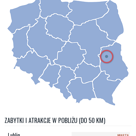
ZABYTKI I ATRAKCJE W POBLIŻU (DO 50 KM)
Lublin
MIASTA