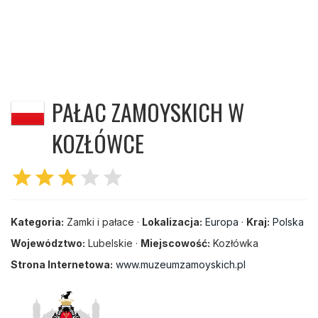
PAŁAC ZAMOYSKICH W
KOZŁÓWCE
star
star
star
star
star
Kategoria:
Zamki i pałace ·
Lokalizacja:
Europa
·
Kraj:
Polska
Województwo:
Lubelskie ·
Miejscowość:
Kozłówka
Strona Internetowa:
www.muzeumzamoyskich.pl