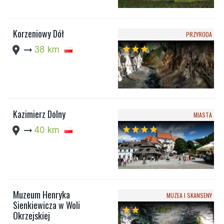
Korzeniowy Dół
PRZYRODA
location_pin
arrow_right_alt
38 km
star
star
star
Kazimierz Dolny
MIASTA
location_pin
arrow_right_alt
40 km
star
star
star
star
Muzeum Henryka
MUZEA I SKANSENY
Sienkiewicza w Woli
star
star
Okrzejskiej