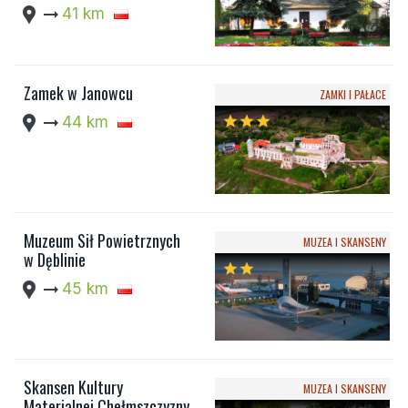
location_pin
arrow_right_alt
41 km
Zamek w Janowcu
ZAMKI I PAŁACE
location_pin
arrow_right_alt
44 km
star
star
star
Muzeum Sił Powietrznych
MUZEA I SKANSENY
w Dęblinie
star
star
location_pin
arrow_right_alt
45 km
Skansen Kultury
MUZEA I SKANSENY
Materialnej Chełmszczyzny