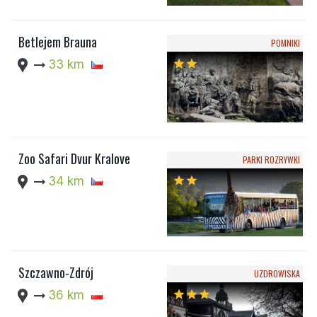
Betlejem Brauna
POMNIKI
location_pin
arrow_right_alt
33 km
star
star
Zoo Safari Dvur Kralove
PARKI ROZRYWKI
location_pin
arrow_right_alt
34 km
star
star
Szczawno-Zdrój
UZDROWISKA
location_pin
arrow_right_alt
36 km
star
star
star