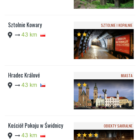
Sztolnie Kowary
SZTOLNIE I KOPALNIE
location_pin
arrow_right_alt
43 km
star
star
Hradec Králové
MIASTA
location_pin
arrow_right_alt
43 km
star
star
Kościół Pokoju w Świdnicy
OBIEKTY SAKRALNE
location_pin
arrow_right_alt
43 km
star
star
star
star