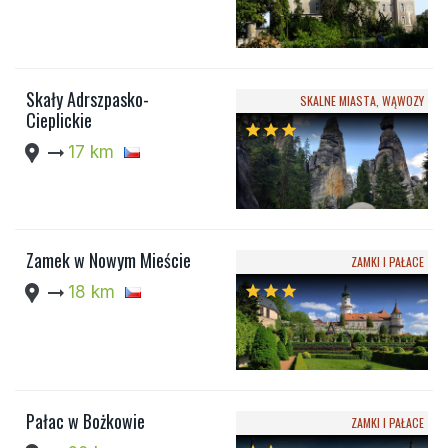
Skały Adrszpasko-
SKALNE MIASTA, WĄWOZY
Cieplickie
star
star
star
location_pin
arrow_right_alt
17 km
Zamek w Nowym Mieście
ZAMKI I PAŁACE
location_pin
arrow_right_alt
18 km
star
star
star
Pałac w Bożkowie
ZAMKI I PAŁACE