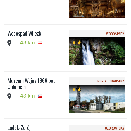
Wodospad Wilczki
WODOSPADY
location_pin
arrow_right_alt
43 km
star
star
Muzeum Wojny 1866 pod
MUZEA I SKANSENY
Chlumem
star
star
location_pin
arrow_right_alt
43 km
Lądek-Zdrój
UZDROWISKA