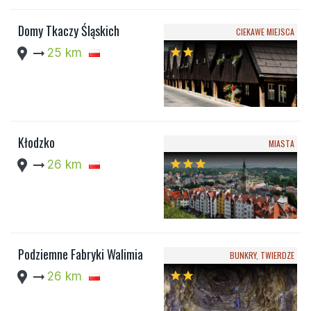
Domy Tkaczy Śląskich
CIEKAWE MIEJSCA
location_pin
arrow_right_alt
25 km
star
star
Kłodzko
MIASTA
location_pin
arrow_right_alt
26 km
star
star
star
Podziemne Fabryki Walimia
BUNKRY, TWIERDZE
location_pin
arrow_right_alt
26 km
star
star