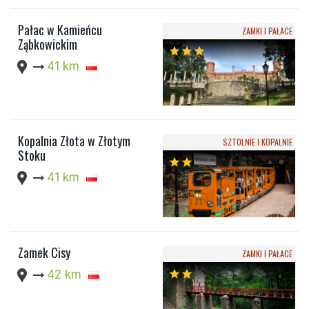
Pałac w Kamieńcu
ZAMKI I PAŁACE
Ząbkowickim
star
star
star
location_pin
arrow_right_alt
41 km
Kopalnia Złota w Złotym
SZTOLNIE I KOPALNIE
Stoku
star
star
location_pin
arrow_right_alt
41 km
Zamek Cisy
ZAMKI I PAŁACE
location_pin
arrow_right_alt
42 km
star
star