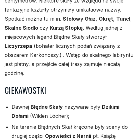
centymetrów. Niektóre skały ze względu na swoje
fantazyjne kształty otrzymały unikataowe nazwy.
Spotkać można tu m in.
Stołowy Głaz
,
Okręt
,
Tunel
,
Skalne Siodło
czy
Kurzą Stopkę
. Według jednej z
miejscowych legend Błędne Skały stworzył
Liczyrzepa
(bohater licznych podań związany z
obszarem Karkonoszy.) . Wstęp do skalnego labiryntu
jest płatny, a przejście całej trasy zajmuje niecałą
godzinę.
CIEKAWOSTKI
Dawnej
Błędne Skały
nazywane były
Dzikimi
Dołami
(Wilden Löcher);
Na terenie Błędnych Skał kręcone były sceny do
drugiej części
Opowieści z Narnii
pt. Książę