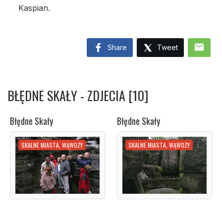
Kaspian.
mail
Share
Tweet
BŁĘDNE SKAŁY - ZDJECIA [10]
Błędne Skały
Błędne Skały
SKALNE MIASTA, WĄWOZY
SKALNE MIASTA, WĄWOZY