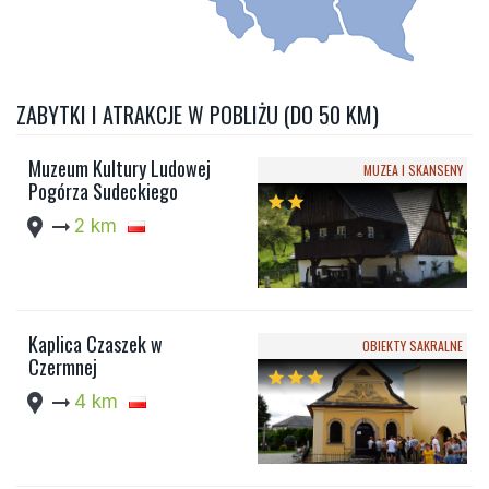
ZABYTKI I ATRAKCJE W POBLIŻU (DO 50 KM)
Muzeum Kultury Ludowej
MUZEA I SKANSENY
Pogórza Sudeckiego
star
star
location_pin
arrow_right_alt
2 km
Kaplica Czaszek w
OBIEKTY SAKRALNE
Czermnej
star
star
star
location_pin
arrow_right_alt
4 km