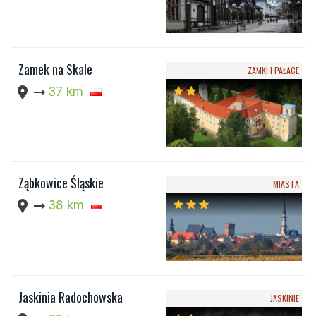
Zamek na Skale
ZAMKI I PAŁACE
location_pin
arrow_right_alt
37 km
star
star
Ząbkowice Śląskie
MIASTA
location_pin
arrow_right_alt
38 km
star
star
star
Jaskinia Radochowska
JASKINIE