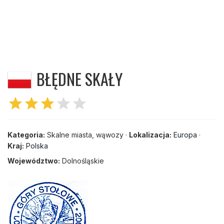
BŁĘDNE SKAŁY
star
star
star
star
star
Kategoria:
Skalne miasta, wąwozy ·
Lokalizacja:
Europa
·
Kraj:
Polska
Województwo:
Dolnośląskie