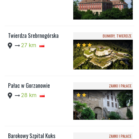
Twierdza Srebrnogórska
BUNKRY, TWIERDZE
location_pin
arrow_right_alt
27 km
star
star
star
Pałac w Gorzanowie
ZAMKI I PAŁACE
location_pin
arrow_right_alt
28 km
star
star
Barokowy Szpital Kuks
ZAMKI I PAŁACE