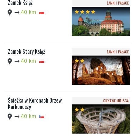
Zamek Książ
ZAMKI I PAŁACE
location_pin
arrow_right_alt
40 km
star
star
star
star
Zamek Stary Książ
ZAMKI I PAŁACE
location_pin
arrow_right_alt
40 km
star
star
Ścieżka w Koronach Drzew
CIEKAWE MIEJSCA
Karkonoszy
star
star
location_pin
arrow_right_alt
40 km