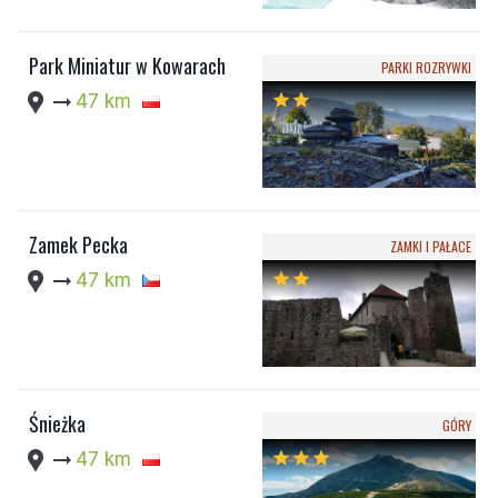
Park Miniatur w Kowarach
PARKI ROZRYWKI
location_pin
arrow_right_alt
47 km
star
star
Zamek Pecka
ZAMKI I PAŁACE
location_pin
arrow_right_alt
47 km
star
star
Śnieżka
GÓRY
location_pin
arrow_right_alt
47 km
star
star
star