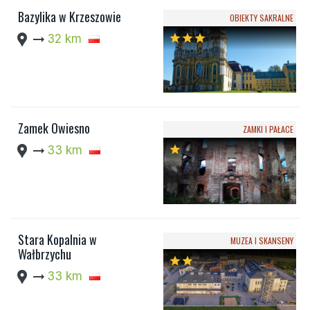
Bazylika w Krzeszowie
OBIEKTY SAKRALNE
location_pin
arrow_right_alt
32 km
star
star
star
Zamek Owiesno
ZAMKI I PAŁACE
location_pin
arrow_right_alt
33 km
star
Stara Kopalnia w
MUZEA I SKANSENY
Wałbrzychu
star
star
location_pin
arrow_right_alt
33 km