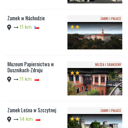
Zamek w Náchodzie
ZAMKI I PAŁACE
location_pin
arrow_right_alt
11 km
star
star
Muzeum Papiernictwa w
MUZEA I SKANSENY
Dusznikach-Zdroju
star
star
location_pin
arrow_right_alt
11 km
Zamek Leśna w Szczytnej
ZAMKI I PAŁACE
location_pin
arrow_right_alt
14 km
star
star