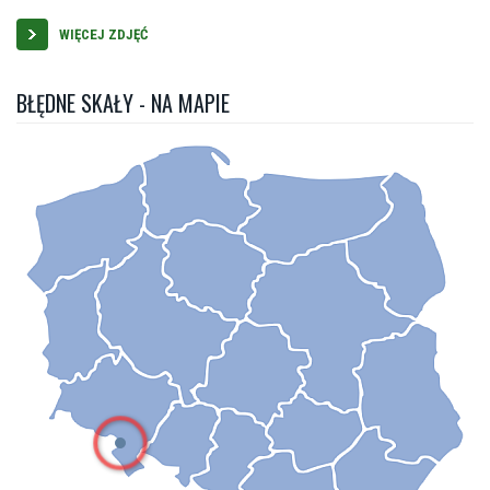
WIĘCEJ ZDJĘĆ
BŁĘDNE SKAŁY - NA MAPIE