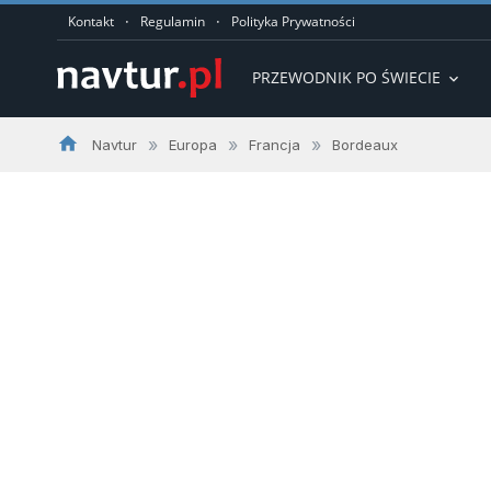
·
·
Kontakt
Regulamin
Polityka Prywatności
PRZEWODNIK PO ŚWIECIE
expand_more
home
»
»
»
Navtur
Europa
Francja
Bordeaux