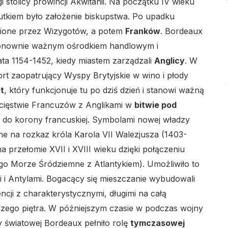
 stolicy prowincji Akwitanii. Na początku IV wieku
utkiem było założenie biskupstwa. Po upadku
upione przez Wizygotów, a potem
Franków
. Bordeaux
lo
 ponownie ważnym ośrodkiem handlowym i
ata 1154-1452, kiedy miastem zarządzali
Anglicy
. W
t zaopatrujący Wyspy Brytyjskie w wino i płody
t
, który funkcjonuje tu po dziś dzień i stanowi ważną
wycięstwie Francuzów z Anglikami w
bitwie pod
e do korony francuskiej. Symbolami nowej władzy
e na rozkaz króla Karola VII Walezjusza (1403-
a przełomie XVII i XVIII wieku dzięki połączeniu
go Morze Śródziemne z Atlantykiem). Umożliwiło to
 i Antylami. Bogacący się mieszczanie wybudowali
ji z charakterystycznymi, długimi na całą
zego piętra. W późniejszym czasie w podczas wojny
ny światowej Bordeaux pełniło rolę
tymczasowej