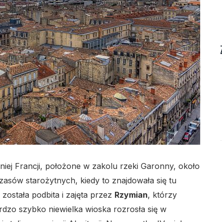
lo
ej Francji, położone w zakolu rzeki Garonny, około
lo
czasów starożytnych, kiedy to znajdowała się tu
j została podbita i zajęta przez
Rzymian
, którzy
dzo szybko niewielka wioska rozrosła się w