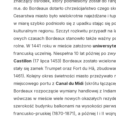
znaczący ośrodek, który podniesiony został do rangi
m.e. do Bordeaux dotarło chrześcijaństwo czego sk
Cesarstwa miasto było wielokrotnie najeżdżane i ł
w miarę szybko podniosło się z upadku stając się
kulturalnym regionu. Szczyt rozkwitu przypadł na l
owych czasach Bordeaux stanowiło także ważny por
rolne. W 1441 roku w mieście założono
uniwersyte
francuską uczelnię. Niespełna 10 lat później po z
Castillon
(17 lipca 1453) Bordeaux zostało wcielon
stały się zamek Trumpet oraz Fort du Hâ, zbudowan
1461). Kolejny okres świetności miasto przeżywało n
miejscowego portu z
Canal du Midi
(skrótu łączące
Bordeaux rozpoczęcie wymiany handlowej z Indiami
wówczas w mieście wiele nowych okazałych rezydenc
szerokość budynku balkonami na wysokości pierws
francusko-pruskiej (1870-1871), a później I i II woj