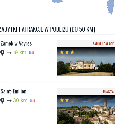
ZABYTKI I ATRAKCJE W POBLIŻU (DO 50 KM)
Zamek w Vayres
ZAMKI I PAŁACE
cation_pin
arrow_right_alt
19 km
star
star
star
Saint-Émilion
MIASTA
cation_pin
arrow_right_alt
30 km
star
star