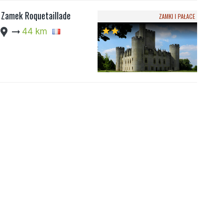
Zamek Roquetaillade
ZAMKI I PAŁACE
cation_pin
arrow_right_alt
44 km
star
star