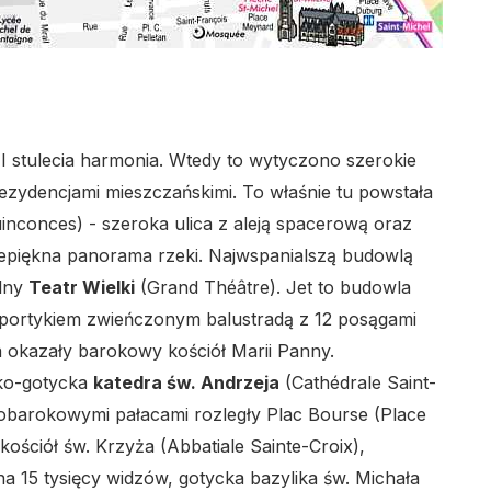
I stulecia harmonia. Wtedy to wytyczono szerokie
zydencjami mieszczańskimi. To właśnie tu powstała
nconces) - szeroka ulica z aleją spacerową oraz
zepiękna panorama rzeki. Najwspanialszą budowlą
alny
Teatr Wielki
(Grand Théâtre). Jet to budowla
 portykiem zwieńczonym balustradą z 12 posągami
na okazały barokowy kościół Marii Panny.
sko-gotycka
katedra św. Andrzeja
(Cathédrale Saint-
barokowymi pałacami rozległy Plac Bourse (Place
ościół św. Krzyża (Abbatiale Sainte-Croix),
 na 15 tysięcy widzów, gotycka bazylika św. Michała