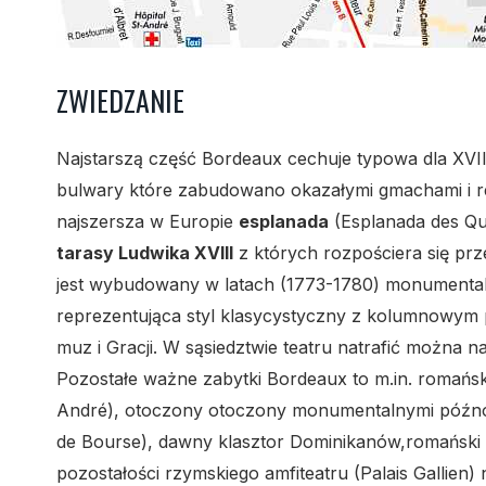
ZWIEDZANIE
Najstarszą część Bordeaux cechuje typowa dla XVII
bulwary które zabudowano okazałymi gmachami i re
najszersza w Europie
esplanada
(Esplanada des Qui
tarasy Ludwika XVIII
z których rozpościera się pr
jest wybudowany w latach (1773-1780) monument
reprezentująca styl klasycystyczny z kolumnowym
muz i Gracji. W sąsiedztwie teatru natrafić można 
Pozostałe ważne zabytki Bordeaux to m.in. romań
André), otoczony otoczony monumentalnymi późno
de Bourse), dawny klasztor Dominikanów,romański k
pozostałości rzymskiego amfiteatru (Palais Gallien)