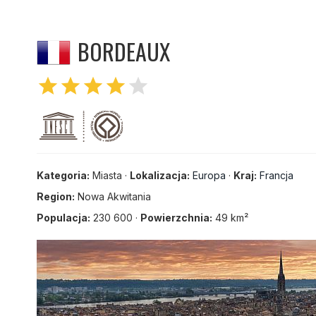
BORDEAUX
star
star
star
star
star
Kategoria:
Miasta ·
Lokalizacja:
Europa
·
Kraj:
Francja
Region:
Nowa Akwitania
Populacja:
230 600 ·
Powierzchnia:
49 km²