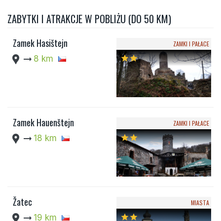
ZABYTKI I ATRAKCJE W POBLIŻU (DO 50 KM)
Zamek Hasištejn
ZAMKI I PAŁACE
location_pin
arrow_right_alt
8 km
star
star
Zamek Hauenštejn
ZAMKI I PAŁACE
location_pin
arrow_right_alt
18 km
star
star
Žatec
MIASTA
location_pin
arrow_right_alt
19 km
star
star