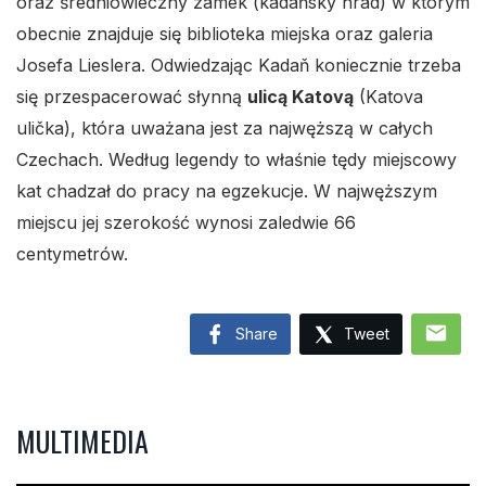
oraz średniowieczny zamek (kadaňský hrad) w którym
obecnie znajduje się biblioteka miejska oraz galeria
Josefa Lieslera. Odwiedzając Kadaň koniecznie trzeba
się przespacerować słynną
ulicą Katovą
(Katova
ulička), która uważana jest za najwęższą w całych
Czechach. Według legendy to właśnie tędy miejscowy
kat chadzał do pracy na egzekucje. W najwęższym
miejscu jej szerokość wynosi zaledwie 66
centymetrów.
mail
Share
Tweet
MULTIMEDIA