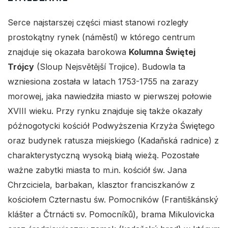
Serce najstarszej części miast stanowi rozległy
prostokątny rynek (náměstí) w którego centrum
znajduje się okazała barokowa
Kolumna Świętej
Trójcy
(Sloup Nejsvětější Trojice). Budowla ta
wzniesiona została w latach 1753-1755 na zarazy
morowej, jaka nawiedziła miasto w pierwszej połowie
XVIII wieku. Przy rynku znajduje się także okazały
późnogotycki kościół Podwyższenia Krzyża Świętego
oraz budynek ratusza miejskiego (Kadaňská radnice) z
charakterystyczną wysoką białą wieżą. Pozostałe
ważne zabytki miasta to m.in. kościół św. Jana
Chrzciciela, barbakan, klasztor franciszkanów z
kościołem Czternastu św. Pomocników (Františkánský
klášter a Čtrnácti sv. Pomocníků), brama Mikulovicka