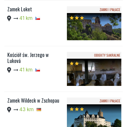
Zamek Loket
ZAMKI I PAŁACE
location_pin
arrow_right_alt
41 km
star
star
star
Kościół św. Jerzego w
OBIEKTY SAKRALNE
Luková
star
star
location_pin
arrow_right_alt
41 km
Zamek Wildeck w Zschopau
ZAMKI I PAŁACE
location_pin
arrow_right_alt
43 km
star
star
star