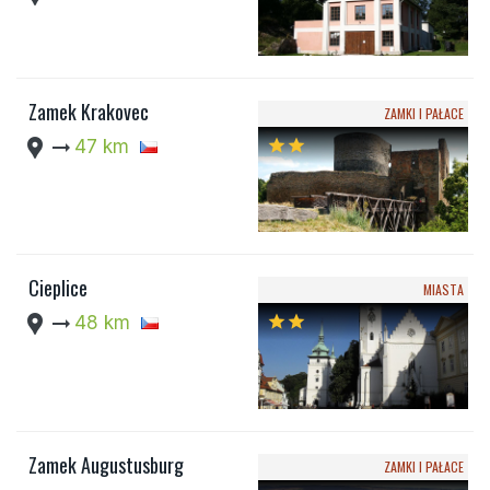
Zamek Krakovec
ZAMKI I PAŁACE
location_pin
arrow_right_alt
47 km
star
star
Cieplice
MIASTA
location_pin
arrow_right_alt
48 km
star
star
Zamek Augustusburg
ZAMKI I PAŁACE