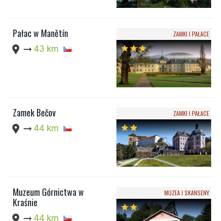
Pałac w Manětín
ZAMKI I PAŁACE
location_pin
arrow_right_alt
43 km
star
star
star
Zamek Bečov
ZAMKI I PAŁACE
location_pin
arrow_right_alt
44 km
star
star
Muzeum Górnictwa w
MUZEA I SKANSENY
Kraśnie
star
star
location_pin
arrow_right_alt
44 km