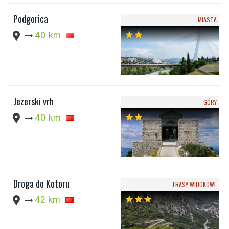
Podgorica
MIASTA
location_pin
arrow_right_alt
40 km
star
star
Jezerski vrh
GÓRY
location_pin
arrow_right_alt
40 km
star
star
Droga do Kotoru
TRASY WIDOKOWE
location_pin
arrow_right_alt
42 km
star
star
star