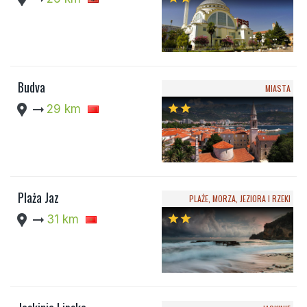
Budva
MIASTA
location_pin
arrow_right_alt
29 km
star
star
Plaża Jaz
PLAŻE, MORZA, JEZIORA I RZEKI
location_pin
arrow_right_alt
31 km
star
star