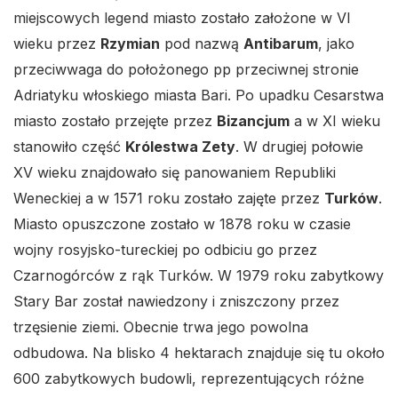
miejscowych legend miasto zostało założone w VI
wieku przez
Rzymian
pod nazwą
Antibarum
, jako
przeciwwaga do położonego pp przeciwnej stronie
Adriatyku włoskiego miasta Bari. Po upadku Cesarstwa
miasto zostało przejęte przez
Bizancjum
a w XI wieku
stanowiło część
Królestwa Zety
. W drugiej połowie
XV wieku znajdowało się panowaniem Republiki
Weneckiej a w 1571 roku zostało zajęte przez
Turków
.
Miasto opuszczone zostało w 1878 roku w czasie
wojny rosyjsko-tureckiej po odbiciu go przez
Czarnogórców z rąk Turków. W 1979 roku zabytkowy
Stary Bar został nawiedzony i zniszczony przez
trzęsienie ziemi. Obecnie trwa jego powolna
odbudowa. Na blisko 4 hektarach znajduje się tu około
600 zabytkowych budowli, reprezentujących różne