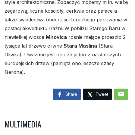
style architektoniczne. Zobaczyć możemy m in. wieżę
zegarową, liczne kościoły, cerkwie oraz pałace a
także świadectwa obecności tureckiego panowania w
postaci akweduktu i łaźni. W pobliżu Starego Baru w
niewielkiej wiosce
Mirovica
rośnie mające przeszło 2
tysiące lat drzewo oliwne
Stara Maslina
(Stara
Oliwka). Uważane jest ono za jedno z najstarszych
europejskich drzew (pamięta ono jeszcze czasy
Nerona).
mail
Share
Tweet
MULTIMEDIA