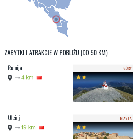
ZABYTKI I ATRAKCJE W POBLIŻU (DO 50 KM)
Rumija
GÓRY
location_pin
arrow_right_alt
4 km
star
star
Ulcinj
MIASTA
location_pin
arrow_right_alt
19 km
star
star