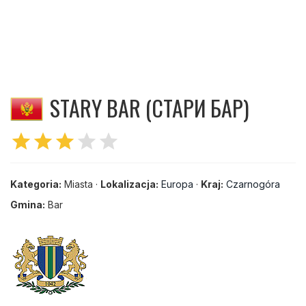
STARY BAR (СТАРИ БАР)
star
star
star
star
star
Kategoria:
Miasta ·
Lokalizacja:
Europa
·
Kraj:
Czarnogóra
Gmina:
Bar