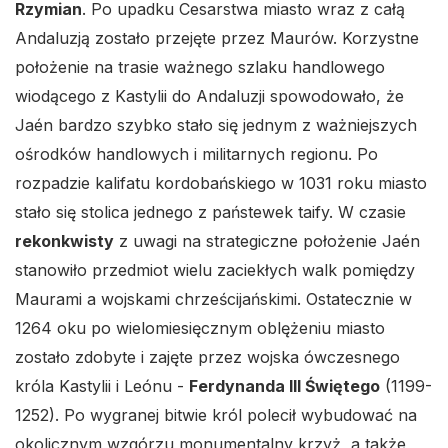
Rzymian
. Po upadku Cesarstwa miasto wraz z całą
Andaluzją zostało przejęte przez Maurów. Korzystne
położenie na trasie ważnego szlaku handlowego
wiodącego z Kastylii do Andaluzji spowodowało, że
Jaén bardzo szybko stało się jednym z ważniejszych
ośrodków handlowych i militarnych regionu. Po
rozpadzie kalifatu kordobańskiego w 1031 roku miasto
stało się stolica jednego z państewek taify. W czasie
rekonkwisty
z uwagi na strategiczne położenie Jaén
stanowiło przedmiot wielu zaciekłych walk pomiędzy
Maurami a wojskami chrześcijańskimi. Ostatecznie w
1264 oku po wielomiesięcznym oblężeniu miasto
zostało zdobyte i zajęte przez wojska ówczesnego
króla Kastylii i Leónu -
Ferdynanda III Świętego
(1199-
1252). Po wygranej bitwie król polecił wybudować na
okolicznym wzgórzu monumentalny krzyż, a także