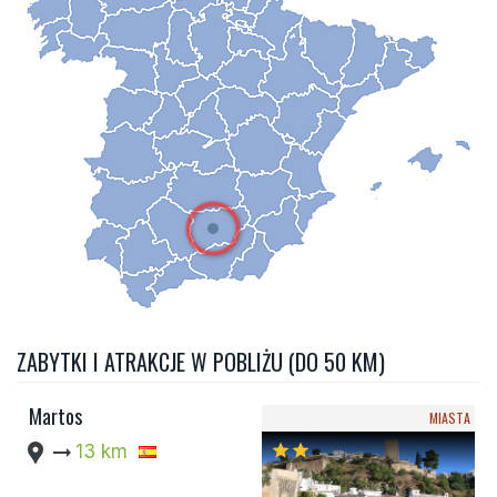
ZABYTKI I ATRAKCJE W POBLIŻU (DO 50 KM)
Martos
MIASTA
location_pin
arrow_right_alt
13 km
star
star