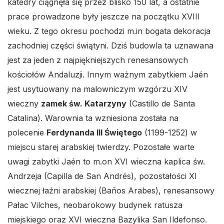
katedry ciągnęła się przez blisko 150 lat, a ostatnie
prace prowadzone były jeszcze na początku XVIII
wieku. Z tego okresu pochodzi m.in bogata dekoracja
zachodniej części świątyni. Dziś budowla ta uznawana
jest za jeden z najpiękniejszych renesansowych
kościołów Andaluzji. Innym ważnym zabytkiem Jaén
jest usytuowany na malowniczym wzgórzu XIV
wieczny
zamek św. Katarzyny
(Castillo de Santa
Catalina). Warownia ta wzniesiona została na
polecenie
Ferdynanda III Świętego
(1199-1252) w
miejscu starej arabskiej twierdzy. Pozostałe warte
uwagi zabytki Jaén to m.on XVI wieczna kaplica św.
Andrzeja (Capilla de San Andrés), pozostałości XI
wiecznej łaźni arabskiej (Baños Arabes), renesansowy
Pałac Vilches, neobarokowy budynek ratusza
miejskiego oraz XVI wieczna Bazylika San Ildefonso.