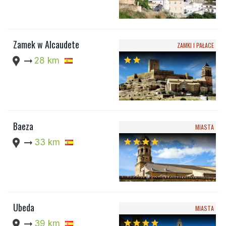
Zamek w Alcaudete
ZAMKI I PAŁACE
location_pin
arrow_right_alt
28 km
star
star
Baeza
MIASTA
location_pin
arrow_right_alt
33 km
star
star
star
star
Ubeda
MIASTA
location_pin
arrow_right_alt
39 km
star
star
star
star