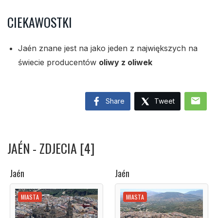
CIEKAWOSTKI
Jaén znane jest na jako jeden z największych na
świecie producentów
oliwy z oliwek
mail
Share
Tweet
JAÉN - ZDJECIA [4]
Jaén
Jaén
MIASTA
MIASTA