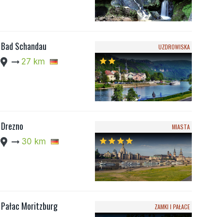
Bad Schandau
UZDROWISKA
cation_pin
arrow_right_alt
27 km
star
star
Drezno
MIASTA
cation_pin
arrow_right_alt
30 km
star
star
star
star
Pałac Moritzburg
ZAMKI I PAŁACE