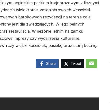
niczym angielskim parkiem krajobrazowym z licznymi
encja wielokrotnie zmieniała swoich właścicieli.
owanych barokowych rezydencji na terenie całej
niony jest dla zwiedzających. W jego pełnych
az restauracja. W sezonie letnim na zamku
lo
ściowe imprezy czy wydarzenia kulturalne.
czy wiejski kościółek, pasiekę oraz starą kuźnię.
mail
Share
Tweet
lo