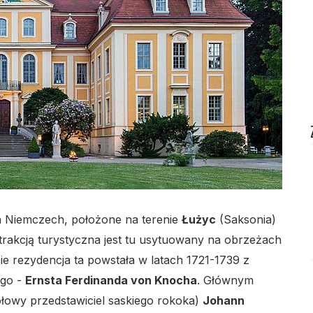
lo
h Niemczech, położone na terenie
Łużyc
(Saksonia)
trakcją turystyczna jest tu usytuowany na obrzeżach
 rezydencja ta powstała w latach 1721-1739 z
ego -
Ernsta Ferdinanda von Knocha
. Głównym
zołowy przedstawiciel saskiego rokoka)
Johann
lo