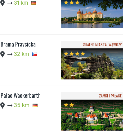
cation_pin
arrow_right_alt
31 km
star
star
star
Brama Pravcicka
SKALNE MIASTA, WĄWOZY
cation_pin
arrow_right_alt
32 km
star
star
star
star
Pałac Wackerbarth
ZAMKI I PAŁACE
cation_pin
arrow_right_alt
35 km
star
star