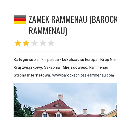
ZAMEK RAMMENAU (BAROC
RAMMENAU)
star
star
star
star
star
Kategoria:
Zamki i pałace ·
Lokalizacja:
Europa
·
Kraj:
Nie
Kraj związkowy:
Saksonia ·
Miejscowość:
Rammenau
Strona Internetowa:
www.barockschloss-rammenau.com