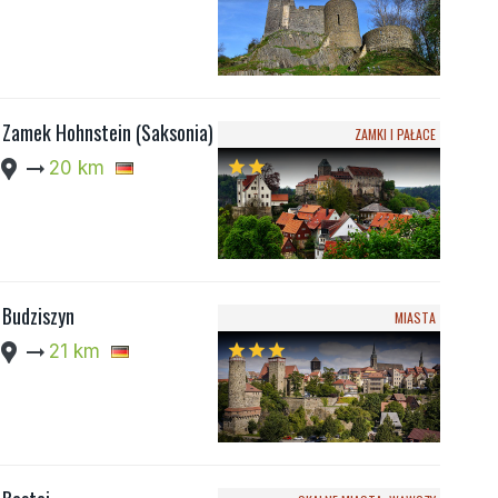
Zamek Hohnstein (Saksonia)
ZAMKI I PAŁACE
cation_pin
arrow_right_alt
20 km
star
star
Budziszyn
MIASTA
cation_pin
arrow_right_alt
21 km
star
star
star