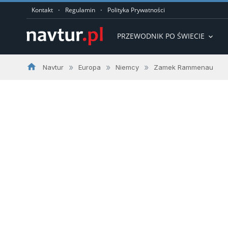
·
·
Kontakt
Regulamin
Polityka Prywatności
PRZEWODNIK PO ŚWIECIE
expand_more
home
»
»
»
Navtur
Europa
Niemcy
Zamek Rammenau