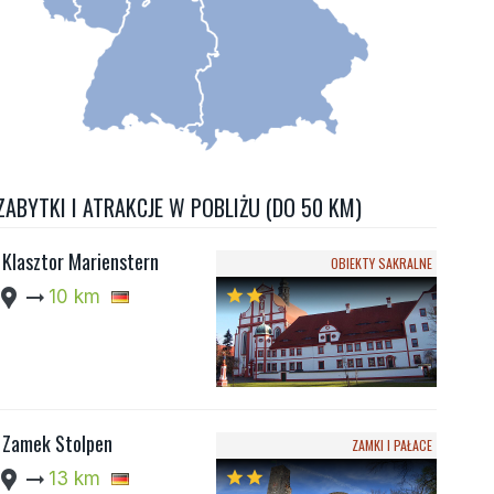
ZABYTKI I ATRAKCJE W POBLIŻU (DO 50 KM)
Klasztor Marienstern
OBIEKTY SAKRALNE
cation_pin
arrow_right_alt
10 km
star
star
Zamek Stolpen
ZAMKI I PAŁACE
cation_pin
arrow_right_alt
13 km
star
star