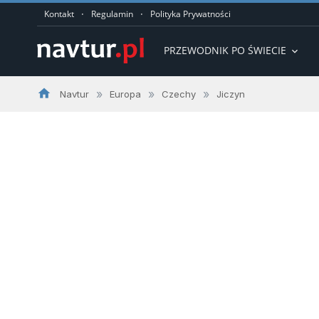
·
·
Kontakt
Regulamin
Polityka Prywatności
PRZEWODNIK PO ŚWIECIE
expand_more
home
»
»
»
Navtur
Europa
Czechy
Jiczyn