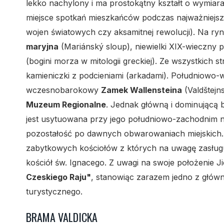
lekko nachylony i ma prostokątny kształt o wymiar
miejsce spotkań mieszkańców podczas najważniejsz
wojen światowych czy aksamitnej rewolucji). Na r
maryjna
(Mariánský sloup), niewielki XIX-wieczny p
(bogini morza w mitologii greckiej). Ze wszystkich
kamieniczki z podcieniami (arkadami). Południowo-
wczesnobarokowy
Zamek Wallensteina
(Valdštejn
Muzeum Regionalne
. Jednak główną i dominującą 
jest usytuowana przy jego południowo-zachodnim
pozostałość po dawnych obwarowaniach miejskich. W
zabytkowych kościołów z których na uwagę zasługu
kościół św. Ignacego. Z uwagi na swoje położenie 
Czeskiego Raju"
, stanowiąc zarazem jedno z główn
turystycznego.
BRAMA VALDICKA