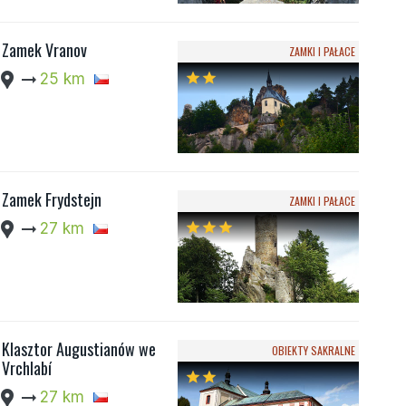
Zamek Vranov
ZAMKI I PAŁACE
cation_pin
arrow_right_alt
25 km
star
star
Zamek Frydstejn
ZAMKI I PAŁACE
cation_pin
arrow_right_alt
27 km
star
star
star
Klasztor Augustianów we
OBIEKTY SAKRALNE
Vrchlabí
star
star
cation_pin
arrow_right_alt
27 km