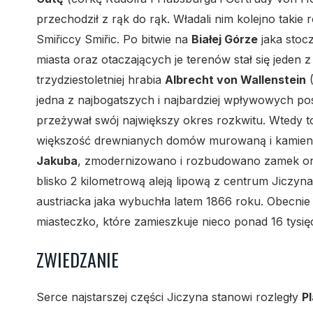
przechodził z rąk do rąk. Władali nim kolejno takie 
Smiřiccy Smiřic. Po bitwie na
Białej Górze
jaka stocz
miasta oraz otaczających je terenów stał się jeden
trzydziestoletniej hrabia
Albrecht von Wallenstein
(
jedna z najbogatszych i najbardziej wpływowych pos
przeżywał swój największy okres rozkwitu. Wtedy t
większość drewnianych domów murowaną i kamie
Jakuba
, zmodernizowano i rozbudowano zamek o
blisko 2 kilometrową aleją lipową z centrum Jiczyn
austriacka jaka wybuchła latem 1866 roku. Obecni
miasteczko, które zamieszkuje nieco ponad 16 tysięc
ZWIEDZANIE
Serce najstarszej części Jiczyna stanowi rozległy
P