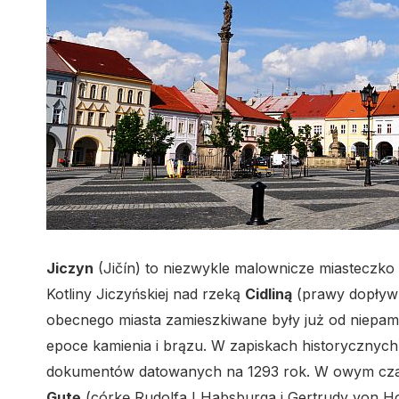
Jiczyn
(Jičín) to niezwykle malownicze miasteczk
Kotliny Jiczyńskiej nad rzeką
Cidliną
(prawy dopływ 
obecnego miasta zamieszkiwane były już od niepami
epoce kamienia i brązu. W zapiskach historycznyc
dokumentów datowanych na 1293 rok. W owym czas
Gutę
(córkę Rudolfa I Habsburga i Gertrudy von Ho