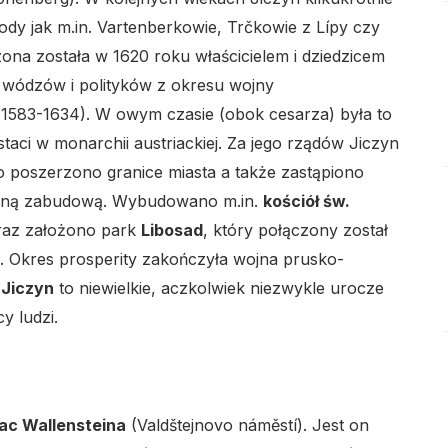
rody jak m.in. Vartenberkowie, Trčkowie z Lípy czy
ona została w 1620 roku właścicielem i dziedzicem
lo
 z wódzów i polityków z okresu wojny
1583-1634). W owym czasie (obok cesarza) była to
taci w monarchii austriackiej. Za jego rządów Jiczyn
o poszerzono granice miasta a także zastąpiono
nną zabudową. Wybudowano m.in.
kościół św.
lo
raz założono park
Libosad
, który połączony został
a. Okres prosperity zakończyła wojna prusko-
e
Jiczyn
to niewielkie, aczkolwiek niezwykle urocze
y ludzi.
lo
lac Wallensteina
(Valdštejnovo náměstí). Jest on