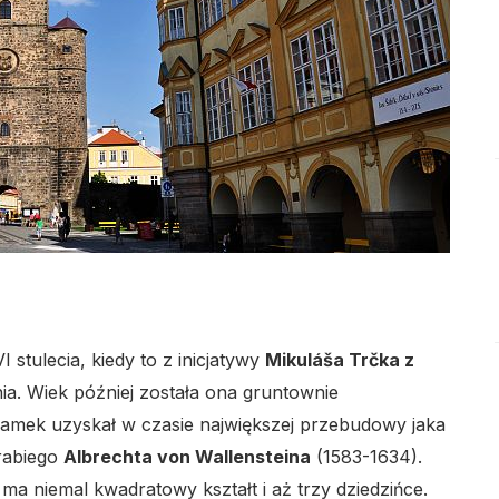
lo
lo
 stulecia, kiedy to z inicjatywy
Mikuláša Trčka z
a. Wiek później została ona gruntownie
lo
amek uzyskał w czasie największej przebudowy jaka
rabiego
Albrechta von Wallensteina
(1583-1634).
ma niemal kwadratowy kształt i aż trzy dziedzińce.