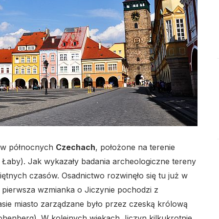
lo
lo
o w północnych
Czechach
, położone na terenie
Łaby). Jak wykazały badania archeologiczne tereny
lo
ętnych czasów. Osadnictwo rozwinęło się tu już w
h pierwsza wzmianka o Jiczynie pochodzi z
ie miasto zarządzane było przez czeską królową
henberg). W kolejnych wiekach Jiczyn kilkukrotnie