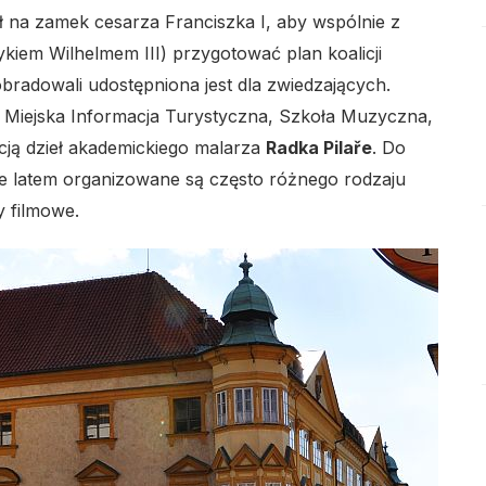
 na zamek cesarza Franciszka I, aby wspólnie z
kiem Wilhelmem III) przygotować plan koalicji
obradowali udostępniona jest dla zwiedzających.
lo
 Miejska Informacja Turystyczna, Szkoła Muzyczna,
cją dzieł akademickiego malarza
Radka Pilaře
. Do
ie latem organizowane są często różnego rodzaju
y filmowe.
lo
lo