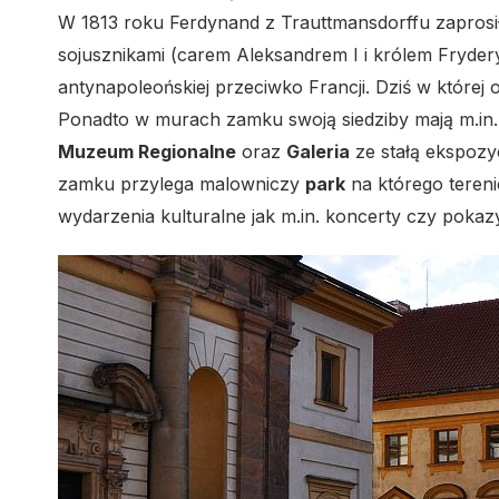
W 1813 roku Ferdynand z Trauttmansdorffu zaprosił
sojusznikami (carem Aleksandrem I i królem Frydery
antynapoleońskiej przeciwko Francji. Dziś w której 
Ponadto w murach zamku swoją siedziby mają m.in.
Muzeum Regionalne
oraz
Galeria
ze stałą ekspozy
zamku przylega malowniczy
park
na którego teren
wydarzenia kulturalne jak m.in. koncerty czy pokaz