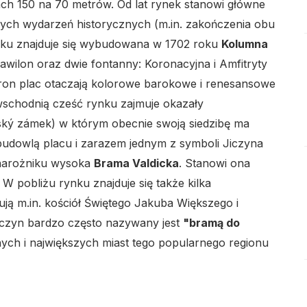
ach 150 na 70 metrów. Od lat rynek stanowi główne
ych wydarzeń historycznych (m.in. zakończenia obu
ynku znajduje się wybudowana w 1702 roku
Kolumna
awilon oraz dwie fontanny: Koronacyjna i Amfitryty
lo
 stron plac otaczają kolorowe barokowe i renesansowe
wschodnią cześć rynku zajmuje okazały
ský zámek) w którym obecnie swoją siedzibę ma
budowlą placu i zarazem jednym z symboli Jiczyna
 narożniku wysoka
Brama Valdicka
. Stanowi ona
 pobliżu rynku znajduje się także kilka
lo
ją m.in. kościół Świętego Jakuba Większego i
Jiczyn bardzo często nazywany jest
"bramą do
ych i największych miast tego popularnego regionu
lo