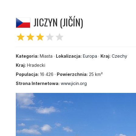
JICZYN (JIČÍN)
star
star
star
star
star
Kategoria:
Miasta ·
Lokalizacja:
Europa
·
Kraj:
Czechy
Kraj:
Hradecki
Populacja:
16 426 ·
Powierzchnia:
25 km²
Strona Internetowa:
www.jicin.org