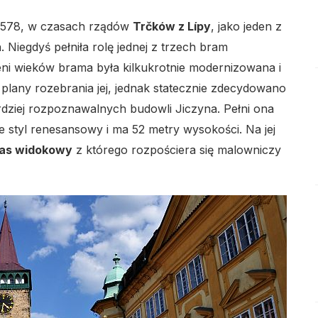
-1578, w czasach rządów
Trčków z Lípy
, jako jeden z
. Niegdyś pełniła rolę jednej z trzech bram
i wieków brama była kilkukrotnie modernizowana i
any rozebrania jej, jednak statecznie zdecydowano
ardziej rozpoznawalnych budowli Jiczyna. Pełni ona
lo
e styl renesansowy i ma 52 metry wysokości. Na jej
ras widokowy
z którego rozpościera się malowniczy
lo