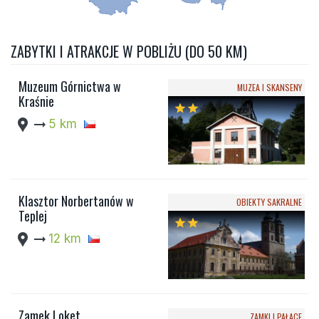
ZABYTKI I ATRAKCJE W POBLIŻU (DO 50 KM)
Muzeum Górnictwa w
MUZEA I SKANSENY
Kraśnie
star
star
location_pin
arrow_right_alt
5 km
Klasztor Norbertanów w
OBIEKTY SAKRALNE
Teplej
star
star
location_pin
arrow_right_alt
12 km
Zamek Loket
ZAMKI I PAŁACE