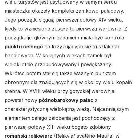
wielu turystów jest usytuowany w samym sercu
miasteczka okazały kompleks zamkowo-pałacowy.
Jego początki sięgają pierwszej połowy XIV wieku,
kiedy to wzniesiona została tu pierwsza warownia. Z
początku jej głównym zadaniem miała być kontrola
punktu celnego
na krzyżujących się tu szlakach
handlowych. W kolejnych wiekach zamek był
wielokrotnie przebudowywany i powiększany.
Wkrótce potem stał się także ważnym punktem
obronnym dla znajdujących się w okolicy wielu kopalń
srebra. W XVIII wieku przy gotyckiej warownia
powstał nowy
późnobarokowy pałac
z
charakterystyczną wielokątną wieżą. Najcenniejszym
elementem całego założenia jest pochodzący z
pierwszej połowy XIII wieku bogato zdobiony
romański relikwiarz
(Relikviář svatého Maura) w