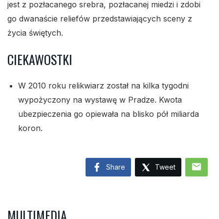
jest z pozłacanego srebra, pozłacanej miedzi i zdobi
go dwanaście reliefów przedstawiających sceny z
życia świętych.
CIEKAWOSTKI
W 2010 roku relikwiarz został na kilka tygodni
wypożyczony na wystawę w Pradze. Kwota
ubezpieczenia go opiewała na blisko pół miliarda
koron.
mail
Share
Tweet
MULTIMEDIA