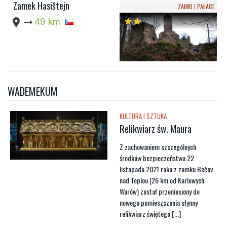
Zamek Hasištejn
ZAMKI I PAŁACE
location_pin
arrow_right_alt
49 km
star
star
WADEMEKUM
KULTURA I SZTUKA
Relikwiarz św. Maura
Z zachowaniem szczególnych
środków bezpieczeństwa 22
listopada 2021 roku z zamku Bečov
nad Teplou (26 km od Karlowych
Warów) został przeniesiony do
nowego pomieszczenia słynny
relikwiarz świętego [...]