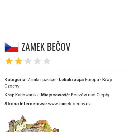
ZAMEK BEČOV
star
star
star
star
star
Kategoria:
Zamki i pałace ·
Lokalizacja:
Europa
·
Kraj:
Czechy
Kraj:
Karlowarski ·
Miejscowość:
Beczów nad Ciepłą
Strona Internetowa:
www.zamek-becov.cz