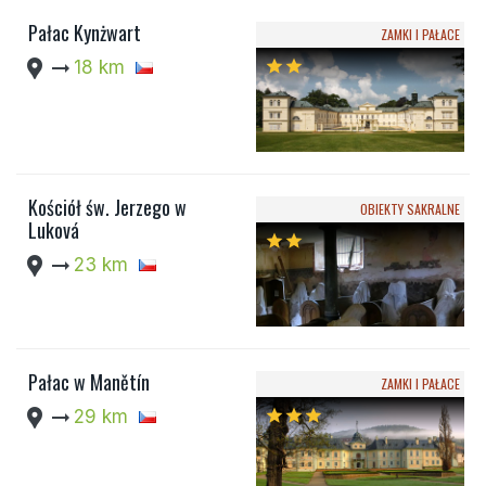
Pałac Kynżwart
ZAMKI I PAŁACE
location_pin
arrow_right_alt
18 km
star
star
Kościół św. Jerzego w
OBIEKTY SAKRALNE
Luková
star
star
location_pin
arrow_right_alt
23 km
Pałac w Manětín
ZAMKI I PAŁACE
location_pin
arrow_right_alt
29 km
star
star
star