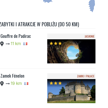
ZABYTKI I ATRAKCJE W POBLIŻU (DO 50 KM)
Gouffre de Padirac
JASKINIE
cation_pin
arrow_right_alt
11 km
star
star
star
Zamek Fénelon
ZAMKI I PAŁACE
cation_pin
arrow_right_alt
19 km
star
star
star