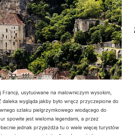
lo
j Francji, usytuowane na malowniczym wysokim,
 daleka wygląda jakby było wręcz przyczepione do
lo
 dawnego szlaku pielgrzymkowego wiodącego do
r spowite jest wieloma legendami, a przez
becnie jednak przyjeżdża tu o wiele więcej turystów