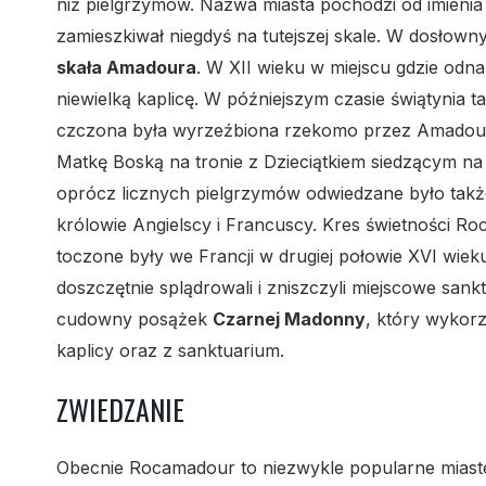
niż pielgrzymów. Nazwa miasta pochodzi od imienia
zamieszkiwał niegdyś na tutejszej skale. W dosło
skała Amadoura
. W XII wieku w miejscu gdzie od
niewielką kaplicę. W późniejszym czasie świątynia 
czczona była wyrzeźbiona rzekomo przez Amado
Matkę Boską na tronie z Dzieciątkiem siedzącym na 
oprócz licznych pielgrzymów odwiedzane było także 
królowie Angielscy i Francuscy. Kres świetności R
toczone były we Francji w drugiej połowie XVI wiek
doszczętnie splądrowali i zniszczyli miejscowe sankt
cudowny posążek
Czarnej Madonny
, który wykor
kaplicy oraz z sanktuarium.
ZWIEDZANIE
Obecnie Rocamadour to niezwykle popularne miaste