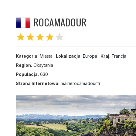
ROCAMADOUR
star
star
star
star
star
Kategoria:
Miasta ·
Lokalizacja:
Europa
·
Kraj:
Francja
Region:
Oksytania
Populacja:
630
Strona Internetowa:
mairierocamadour.fr