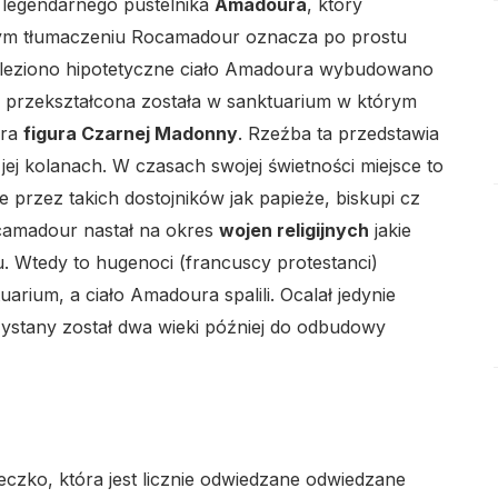
 legendarnego pustelnika
Amadoura
, który
wnym tłumaczeniu Rocamadour oznacza po prostu
naleziono hipotetyczne ciało Amadoura wybudowano
lo
ta przekształcona została w sanktuarium w którym
ura
figura Czarnej Madonny
. Rzeźba ta przedstawia
jej kolanach. W czasach swojej świetności miejsce to
przez takich dostojników jak papieże, biskupi cz
ocamadour nastał na okres
wojen religijnych
jakie
lo
u. Wtedy to hugenoci (francuscy protestanci)
uarium, a ciało Amadoura spalili. Ocalał jedynie
zystany został dwa wieki później do odbudowy
lo
czko, która jest licznie odwiedzane odwiedzane