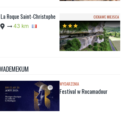
La Roque Saint-Christophe
CIEKAWE MIEJSCA
cation_pin
arrow_right_alt
43 km
star
star
star
WADEMEKUM
WYDARZENIA
Festival w Rocamadour