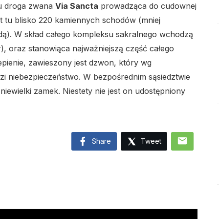
 tu droga zwana
Via Sancta
prowadząca do cudownej
st tu blisko 220 kamiennych schodów (mniej
dą). W skład całego kompleksu sakralnego wchodzą
ur), oraz stanowiąca najważniejszą część całego
lo
klepienie, zawieszony jest dzwon, który wg
zi niebezpieczeństwo. W bezpośrednim sąsiedztwie
ewielki zamek. Niestety nie jest on udostępniony
lo
mail
Share
Tweet
lo