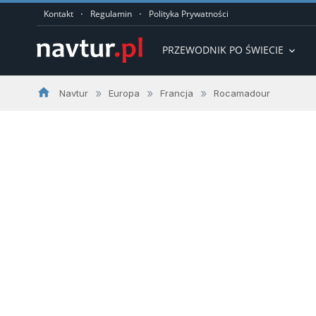
·
·
Kontakt
Regulamin
Polityka Prywatności
PRZEWODNIK PO ŚWIECIE
expand_more
home
»
»
»
Navtur
Europa
Francja
Rocamadour