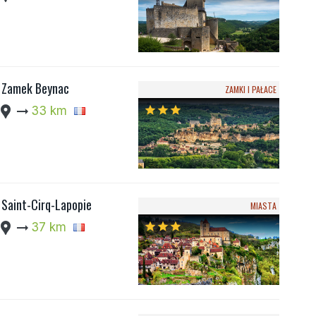
Zamek Beynac
ZAMKI I PAŁACE
cation_pin
arrow_right_alt
33 km
star
star
star
Saint-Cirq-Lapopie
MIASTA
cation_pin
arrow_right_alt
37 km
star
star
star