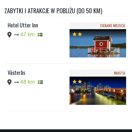
ZABYTKI I ATRAKCJE W POBLIŻU (DO 50 KM)
Hotel Utter Inn
CIEKAWE MIEJSCA
location_pin
arrow_right_alt
47 km
star
star
Västerås
MIASTA
location_pin
arrow_right_alt
48 km
star
star