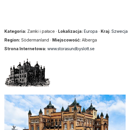
Kategoria:
Zamki i pałace ·
Lokalizacja:
Europa
·
Kraj:
Szwecja
Region:
Södermanland ·
Miejscowość:
Alberga
Strona Internetowa:
www.storasundbyslott.se