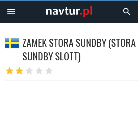
menu
search
ZAMEK STORA SUNDBY (STORA
SUNDBY SLOTT)
star
star
star
star
star