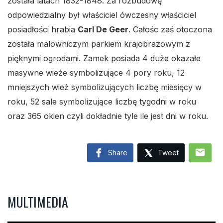
została latach 1832-1848. Za rozbudowę
odpowiedzialny był właściciel ówczesny właściciel
posiadłości hrabia
Carl De Geer
. Całośc zaś otoczona
została malowniczym parkiem krajobrazowym z
pięknymi ogrodami. Zamek posiada 4 duże okazałe
masywne wieże symbolizujące 4 pory roku, 12
mniejszych wież symbolizujących liczbę miesięcy w
roku, 52 sale symbolizujące liczbę tygodni w roku
oraz 365 okien czyli dokładnie tyle ile jest dni w roku.
mail
Share
Tweet
MULTIMEDIA