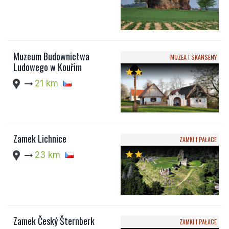
Muzeum Budownictwa
MUZEA I SKANSENY
Ludowego w Kouřim
star
star
location_pin
arrow_right_alt
21 km
Zamek Lichnice
ZAMKI I PAŁACE
location_pin
arrow_right_alt
23 km
star
star
Zamek Český Šternberk
ZAMKI I PAŁACE