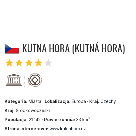
KUTNA HORA (KUTNÁ HORA)
star
star
star
star
star
Kategoria:
Miasta ·
Lokalizacja:
Europa
·
Kraj:
Czechy
Kraj:
Środkowoczeski
Populacja:
21 142 ·
Powierzchnia:
33 km²
Strona Internetowa:
www.kutnahora.cz