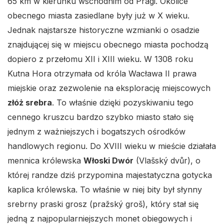
65 km w kierunku wschodnim od Pragi. Okolice
obecnego miasta zasiedlane były już w X wieku.
Jednak najstarsze historyczne wzmianki o osadzie
znajdującej się w miejscu obecnego miasta pochodzą
dopiero z przełomu XII i XIII wieku. W 1308 roku
Kutna Hora otrzymała od króla Wacława II prawa
miejskie oraz zezwolenie na eksplorację miejscowych
złóż srebra
. To właśnie dzięki pozyskiwaniu tego
cennego kruszcu bardzo szybko miasto stało się
jednym z ważniejszych i bogatszych ośrodków
handlowych regionu. Do XVIII wieku w mieście działała
mennica królewska
Włoski Dwór
(Vlašský dvůr), o
której randze dziś przypomina majestatyczna gotycka
kaplica królewska. To właśnie w niej bity był słynny
srebrny praski grosz (pražský groš), który stał się
jedną z najpopularniejszych monet obiegowych i