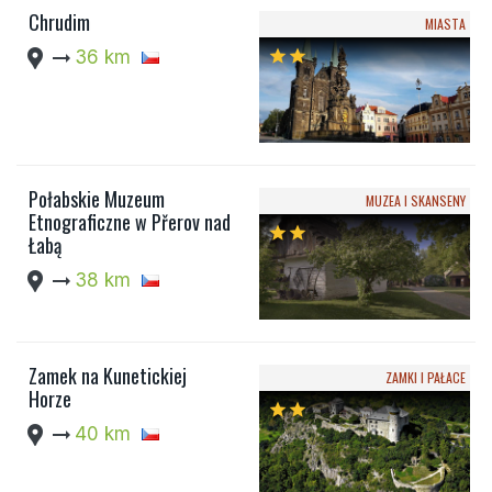
Chrudim
MIASTA
location_pin
arrow_right_alt
36 km
star
star
Połabskie Muzeum
MUZEA I SKANSENY
Etnograficzne w Přerov nad
star
star
Łabą
location_pin
arrow_right_alt
38 km
Zamek na Kunetickiej
ZAMKI I PAŁACE
Horze
star
star
location_pin
arrow_right_alt
40 km