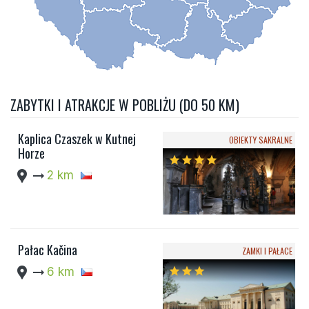
ZABYTKI I ATRAKCJE W POBLIŻU (DO 50 KM)
Kaplica Czaszek w Kutnej
OBIEKTY SAKRALNE
Horze
star
star
star
star
location_pin
arrow_right_alt
2 km
Pałac Kačina
ZAMKI I PAŁACE
location_pin
arrow_right_alt
6 km
star
star
star