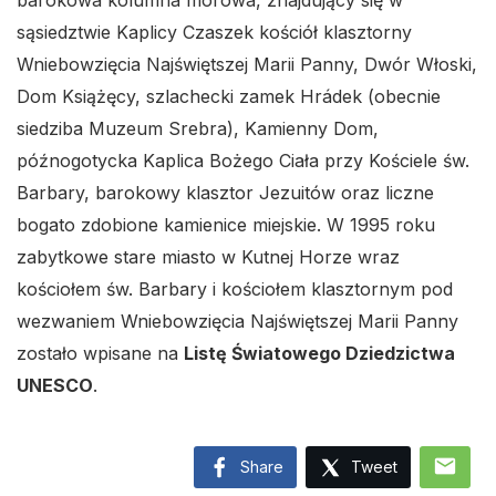
barokowa kolumna morowa, znajdujący się w
sąsiedztwie Kaplicy Czaszek kościół klasztorny
Wniebowzięcia Najświętszej Marii Panny, Dwór Włoski,
Dom Książęcy, szlachecki zamek Hrádek (obecnie
siedziba Muzeum Srebra), Kamienny Dom,
późnogotycka Kaplica Bożego Ciała przy Kościele św.
Barbary, barokowy klasztor Jezuitów oraz liczne
bogato zdobione kamienice miejskie. W 1995 roku
zabytkowe stare miasto w Kutnej Horze wraz
kościołem św. Barbary i kościołem klasztornym pod
wezwaniem Wniebowzięcia Najświętszej Marii Panny
zostało wpisane na
Listę Światowego Dziedzictwa
UNESCO
.
mail
Share
Tweet