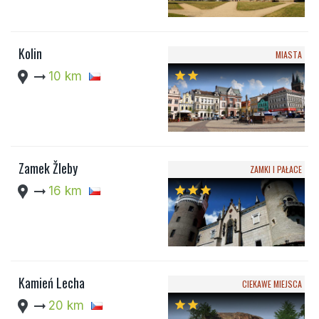
Kolin
MIASTA
location_pin
arrow_right_alt
10 km
star
star
Zamek Žleby
ZAMKI I PAŁACE
location_pin
arrow_right_alt
16 km
star
star
star
Kamień Lecha
CIEKAWE MIEJSCA
location_pin
arrow_right_alt
20 km
star
star