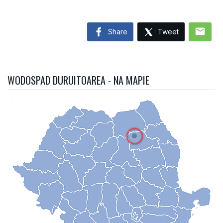
mail
Share
Tweet
WODOSPAD DURUITOAREA - NA MAPIE