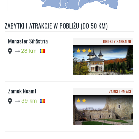
ZABYTKI I ATRAKCJE W POBLIŻU (DO 50 KM)
Monaster Sihăstria
OBIEKTY SAKRALNE
location_pin
arrow_right_alt
28 km
star
star
star
Zamek Neamt
ZAMKI I PAŁACE
location_pin
arrow_right_alt
39 km
star
star