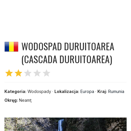
WODOSPAD DURUITOAREA
(CASCADA DURUITOAREA)
star
star
star
star
star
Kategoria:
Wodospady ·
Lokalizacja:
Europa
·
Kraj:
Rumunia
Okręg:
Neamţ