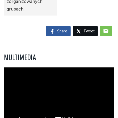
zorganizowanych
grupach.
mail
Share
Tweet
MULTIMEDIA