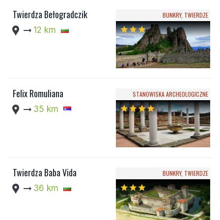
Twierdza Bełogradczik
BUNKRY, TWIERDZE
location_pin
arrow_right_alt
12 km
star
star
star
Felix Romuliana
STANOWISKA ARCHEOLOGICZNE
location_pin
arrow_right_alt
35 km
star
star
star
star
Twierdza Baba Vida
BUNKRY, TWIERDZE
location_pin
arrow_right_alt
36 km
star
star
star