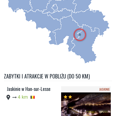
ZABYTKI I ATRAKCJE W POBLIŻU (DO 50 KM)
Jaskinie w Han-sur-Lesse
JASKINIE
location_pin
arrow_right_alt
4 km
star
star