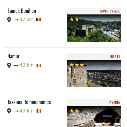
Zamek Bouillon
ZAMKI I PAŁACE
location_pin
arrow_right_alt
42 km
star
star
Namur
MIASTA
location_pin
arrow_right_alt
43 km
star
star
star
Jaskinia Remouchamps
JASKINIE
location_pin
arrow_right_alt
49 km
star
star