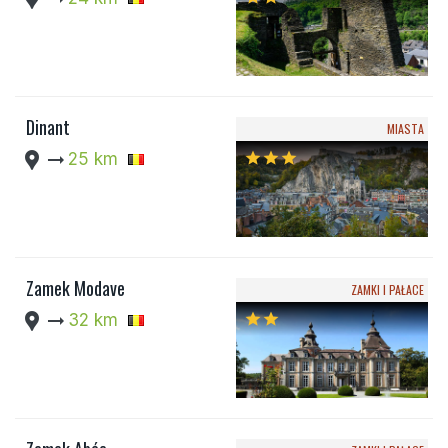
Dinant
MIASTA
location_pin
arrow_right_alt
25 km
star
star
star
Zamek Modave
ZAMKI I PAŁACE
location_pin
arrow_right_alt
32 km
star
star