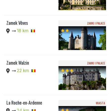
Zamek Vêves
ZAMKI I PAŁACE
location_pin
arrow_right_alt
18 km
star
star
Zamek Walzin
ZAMKI I PAŁACE
location_pin
arrow_right_alt
22 km
star
star
star
La Roche-en-Ardenne
MIASTA
location_pin
arrow_right_alt
24 km
star
star