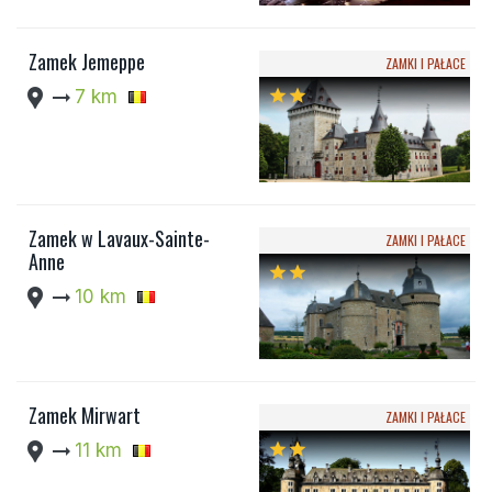
Zamek Jemeppe
ZAMKI I PAŁACE
location_pin
arrow_right_alt
7 km
star
star
Zamek w Lavaux-Sainte-
ZAMKI I PAŁACE
Anne
star
star
location_pin
arrow_right_alt
10 km
Zamek Mirwart
ZAMKI I PAŁACE
location_pin
arrow_right_alt
11 km
star
star