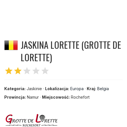
JASKINA LORETTE (GROTTE DE
LORETTE)
star
star
star
star
star
Kategoria:
Jaskinie ·
Lokalizacja:
Europa
·
Kraj:
Belgia
Prowincja:
Namur ·
Miejscowość:
Rochefort