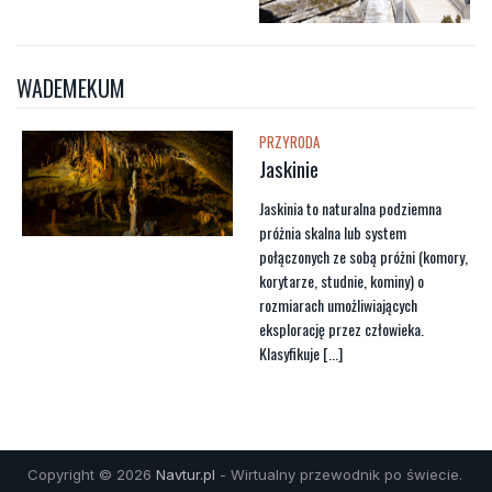
WADEMEKUM
PRZYRODA
Jaskinie
Jaskinia to naturalna podziemna
próżnia skalna lub system
połączonych ze sobą próżni (komory,
korytarze, studnie, kominy) o
rozmiarach umożliwiających
eksplorację przez człowieka.
Klasyfikuje [...]
Copyright © 2026
Navtur.pl
- Wirtualny przewodnik po świecie.