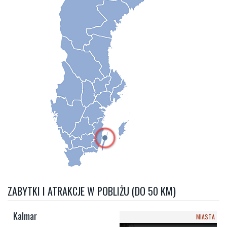
ZABYTKI I ATRAKCJE W POBLIŻU (DO 50 KM)
Kalmar
MIASTA