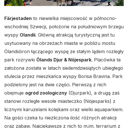
Färjestaden
to niewielka miejscowość w północno-
wschodniej Szwecji, położone na południowym brzegu
wyspy
Olandii
. Główną atrakcją turystyczną jest tu
usytuowany na obrzeżach miasta w pobliżu mostu
Ölandsbron łączącego wyspę ze stałym lądem rozległy
park rozrywki
Ölands Djur & Nöjespark
. Placówka ta
założona została w latach siedemdziesiątych ubiegłego
stulecia przez mieszkańca wyspy Borisa Bravina. Park
podzielony jest na dwie części. Pierwszą z nich
obejmuje
ogród zoologiczny
(Djurpark), a drugą zaś
stanowi rozległe wesołe miasteczko (Nöjesparks) z
licznymi karuzelami kolejkami oraz wielki aquaparkiem.
Na gości czeka tu niezliczona ilość różnych atrakcji
oraz zabaw. Najciekawsze z nich to m.im. terrarium z