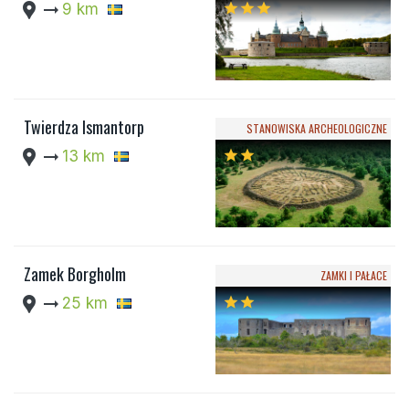
location_pin
arrow_right_alt
9 km
star
star
star
Twierdza Ismantorp
STANOWISKA ARCHEOLOGICZNE
location_pin
arrow_right_alt
13 km
star
star
Zamek Borgholm
ZAMKI I PAŁACE
location_pin
arrow_right_alt
25 km
star
star