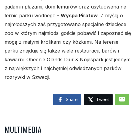
gadami i płazami, dom lemurów oraz usytuowana na
ternie parku wodnego -
Wyspa Piratów
. Z myślą o
najmłodszych zaś przygotowano specjalne dziecięce
zoo w którym najmłodsi goście pobawić i zapoznać się
mogą z małymi królikami czy kózkami. Na terenie
parku znajduje się także wiele restauracji, barów i
kawiarni. Obecnie Ölands Djur & Nöjespark jest jednym
z największych i najchętniej odwiedzanych parków
rozrywki w Szwecji.
mail
Share
Tweet
MULTIMEDIA