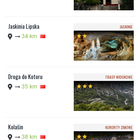
Jaskinia Lipska
JASKINIE
location_pin
arrow_right_alt
34 km
star
star
Droga do Kotoru
TRASY WIDOKOWE
location_pin
arrow_right_alt
35 km
star
star
star
Kolašin
KURORTY ZIMOWE
location_pin
arrow_right_alt
38 km
star
star