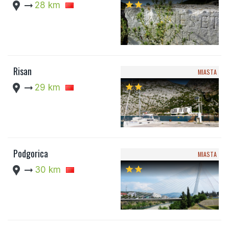
location_pin
arrow_right_alt
28 km
star
star
Risan
MIASTA
location_pin
arrow_right_alt
29 km
star
star
Podgorica
MIASTA
location_pin
arrow_right_alt
30 km
star
star