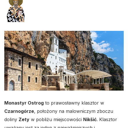
Monastyr Ostrog
to prawosławny klasztor w
Czarnogórze
, położony na malowniczym zboczu
doliny
Zety
w pobliżu miejscowości
Nikšić
. Klasztor
uważany jest za jeden z najważniejszych i