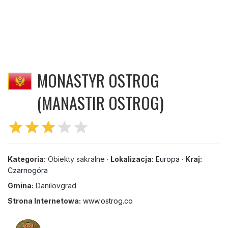
MONASTYR OSTROG
(MANASTIR OSTROG)
star
star
star
star
star
Kategoria:
Obiekty sakralne ·
Lokalizacja:
Europa
·
Kraj:
Czarnogóra
Gmina:
Danilovgrad
Strona Internetowa:
www.ostrog.co