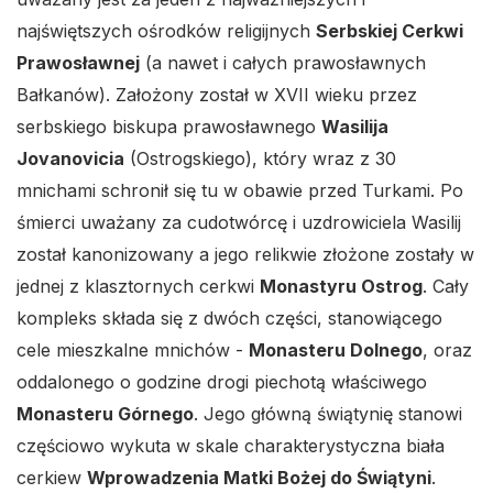
najświętszych ośrodków religijnych
Serbskiej Cerkwi
Prawosławnej
(a nawet i całych prawosławnych
Bałkanów). Założony został w XVII wieku przez
serbskiego biskupa prawosławnego
Wasilija
Jovanovicia
(Ostrogskiego), który wraz z 30
mnichami schronił się tu w obawie przed Turkami. Po
śmierci uważany za cudotwórcę i uzdrowiciela Wasilij
został kanonizowany a jego relikwie złożone zostały w
jednej z klasztornych cerkwi
Monastyru Ostrog
. Cały
kompleks składa się z dwóch części, stanowiącego
cele mieszkalne mnichów -
Monasteru Dolnego
, oraz
oddalonego o godzine drogi piechotą właściwego
Monasteru Górnego
. Jego główną świątynię stanowi
częściowo wykuta w skale charakterystyczna biała
cerkiew
Wprowadzenia Matki Bożej do Świątyni
.