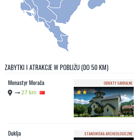
ZABYTKI I ATRAKCJE W POBLIŻU (DO 50 KM)
Monastyr Morača
OBIEKTY SAKRALNE
location_pin
arrow_right_alt
27 km
star
star
Duklja
STANOWISKA ARCHEOLOGICZNE