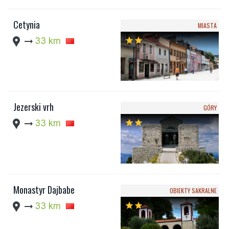
Cetynia
MIASTA
location_pin
arrow_right_alt
33 km
star
star
Jezerski vrh
GÓRY
location_pin
arrow_right_alt
33 km
star
star
Monastyr Dajbabe
OBIEKTY SAKRALNE
location_pin
arrow_right_alt
33 km
star
star