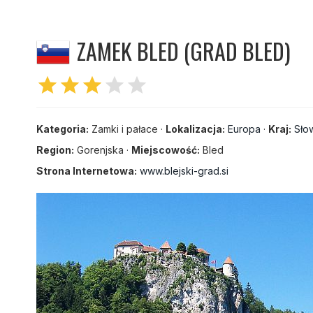
ZAMEK BLED (GRAD BLED)
star
star
star
star
star
Kategoria:
Zamki i pałace ·
Lokalizacja:
Europa
·
Kraj:
Sło
Region:
Gorenjska ·
Miejscowość:
Bled
Strona Internetowa:
www.blejski-grad.si