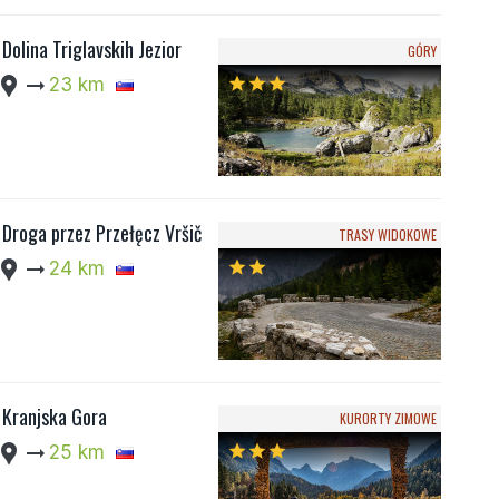
Dolina Triglavskih Jezior
GÓRY
cation_pin
arrow_right_alt
23 km
star
star
star
Droga przez Przełęcz Vršič
TRASY WIDOKOWE
cation_pin
arrow_right_alt
24 km
star
star
Kranjska Gora
KURORTY ZIMOWE
cation_pin
arrow_right_alt
25 km
star
star
star