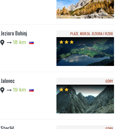
Jezioro Bohinj
PLAŻE, MORZA, JEZIORA I RZEKI
cation_pin
arrow_right_alt
18 km
star
star
star
Jalovec
GÓRY
cation_pin
arrow_right_alt
19 km
star
star
Storžič
GÓRY