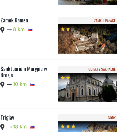
Zamek Kamen
ZAMKI I PAŁACE
cation_pin
arrow_right_alt
8 km
star
star
Sanktuarium Maryjne w
OBIEKTY SAKRALNE
Brezje
star
star
cation_pin
arrow_right_alt
10 km
Triglav
GÓRY
cation_pin
arrow_right_alt
18 km
star
star
star