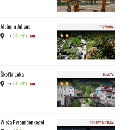
Alpinum Juliana
PRZYRODA
cation_pin
arrow_right_alt
25 km
star
star
Škofja Loka
MIASTA
cation_pin
arrow_right_alt
26 km
star
star
Wieża Pyramidenkogel
CIEKAWE MIEJSCA