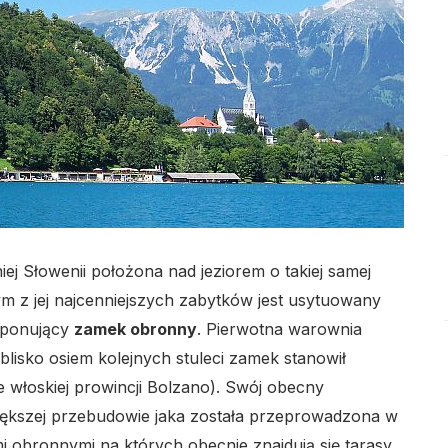
lo
lo
j Słowenii położona nad jeziorem o takiej samej
ym z jej najcenniejszych zabytków jest usytuowany
imponujący
zamek obronny
. Pierwotna warownia
lisko osiem kolejnych stuleci zamek stanowił
lo
włoskiej prowincji Bolzano). Swój obecny
iększej przebudowie jaka została przeprowadzona w
i obronnymi na których obecnie znajdują się tarasy