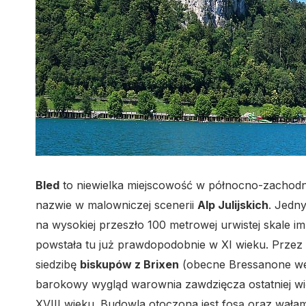
Bled
to niewielka miejscowość w północno-zachodnie
nazwie w malowniczej scenerii
Alp Julijskich
. Jedn
na wysokiej przeszło 100 metrowej urwistej skale 
powstała tu już prawdopodobnie w XI wieku. Przez b
siedzibę
biskupów z Brixen
(obecne Bressanone we 
barokowy wygląd warownia zawdzięcza ostatniej w
XVIII wieku. Budowla otoczona jest fosą oraz wałam