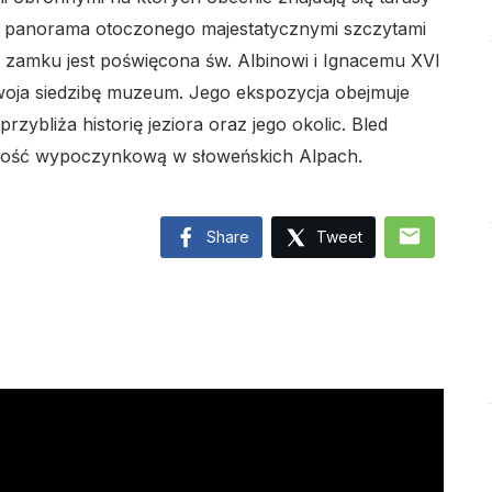
z panorama otoczonego majestatycznymi szczytami
 zamku jest poświęcona św. Albinowi i Ignacemu XVI
oja siedzibę muzeum. Jego ekspozycja obejmuje
lo
zybliża historię jeziora oraz jego okolic. Bled
owość wypoczynkową w słoweńskich Alpach.
mail
Share
Tweet
lo
lo