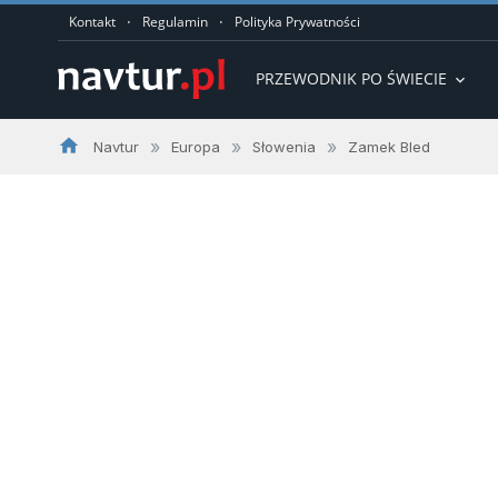
·
·
Kontakt
Regulamin
Polityka Prywatności
PRZEWODNIK PO ŚWIECIE
expand_more
home
»
»
»
Navtur
Europa
Słowenia
Zamek Bled