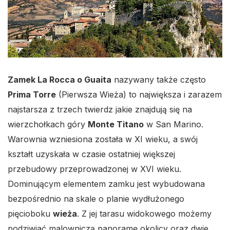
Zamek La Rocca o Guaita
nazywany także często
Prima Torre
(Pierwsza Wieża) to największa i zarazem
najstarsza z trzech twierdz jakie znajdują się na
wierzchołkach góry
Monte Titano
w San Marino.
Warownia wzniesiona została w XI wieku, a swój
kształt uzyskała w czasie ostatniej większej
przebudowy przeprowadzonej w XVI wieku.
Dominującym elementem zamku jest wybudowana
bezpośrednio na skale o planie wydłużonego
pięcioboku
wieża
. Z jej tarasu widokowego możemy
podziwiać malowniczą panoramę okolicy oraz dwie