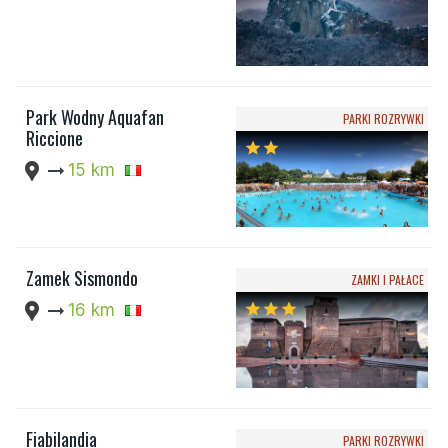
Park Wodny Aquafan
PARKI ROZRYWKI
Riccione
star
star
location_pin
arrow_right_alt
15 km
Zamek Sismondo
ZAMKI I PAŁACE
location_pin
arrow_right_alt
16 km
star
star
star
Fiabilandia
PARKI ROZRYWKI