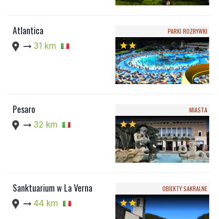
Atlantica
PARKI ROZRYWKI
location_pin
arrow_right_alt
31 km
star
star
Pesaro
MIASTA
location_pin
arrow_right_alt
32 km
star
star
Sanktuarium w La Verna
OBIEKTY SAKRALNE
location_pin
arrow_right_alt
44 km
star
star