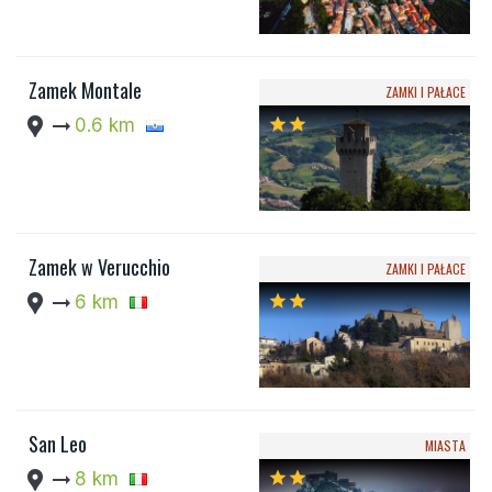
Zamek Montale
ZAMKI I PAŁACE
location_pin
arrow_right_alt
0.6 km
star
star
Zamek w Verucchio
ZAMKI I PAŁACE
location_pin
arrow_right_alt
6 km
star
star
San Leo
MIASTA
location_pin
arrow_right_alt
8 km
star
star