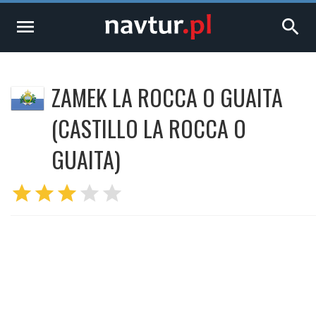
menu
search
ZAMEK LA ROCCA O GUAITA
(CASTILLO LA ROCCA O
GUAITA)
star
star
star
star
star