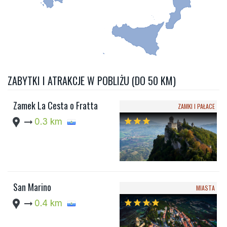
ZABYTKI I ATRAKCJE W POBLIŻU (DO 50 KM)
Zamek La Cesta o Fratta
ZAMKI I PAŁACE
location_pin
arrow_right_alt
0.3 km
star
star
star
San Marino
MIASTA
location_pin
arrow_right_alt
0.4 km
star
star
star
star