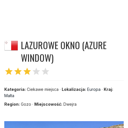
LAZUROWE OKNO (AZURE
WINDOW)
star
star
star
star
star
Kategoria:
Ciekawe miejsca ·
Lokalizacja:
Europa
·
Kraj:
Malta
Region:
Gozo ·
Miejscowość:
Dwejra