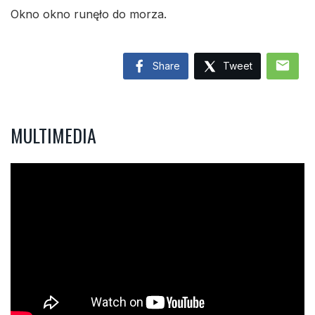
Okno okno runęło do morza.
mail
Share
Tweet
MULTIMEDIA