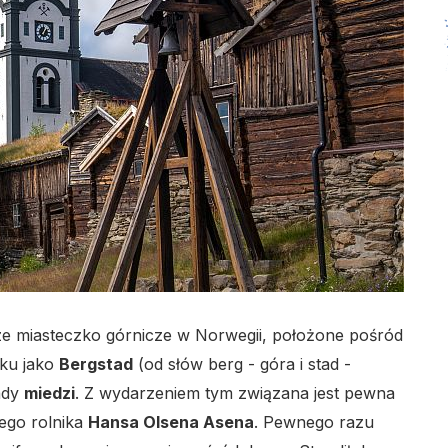
ze miasteczko górnicze w Norwegii, położone pośród
oku jako
Bergstad
(od słów berg - góra i stad -
łady
miedzi
. Z wydarzeniem tym związana jest pewna
ego rolnika
Hansa Olsena Asena
. Pewnego razu