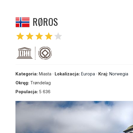
RØROS
star
star
star
star
star
Kategoria:
Miasta ·
Lokalizacja:
Europa
·
Kraj:
Norwegia
Okręg:
Trøndelag
Populacja:
5 636