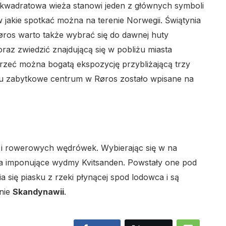
 kwadratowa wieża stanowi jeden z głównych symboli
w jakie spotkać można na terenie Norwegii. Świątynia
øros warto także wybrać się do dawnej huty
az zwiedzić znajdującą się w pobliżu miasta
jrzeć można bogatą ekspozycję przybliżającą trzy
oku zabytkowe centrum w Røros zostało wpisane na
h i rowerowych wędrówek. Wybierając się w na
a imponujące wydmy Kvitsanden. Powstały one pod
 się piasku z rzeki płynącej spod lodowca i są
enie
Skandynawii
.