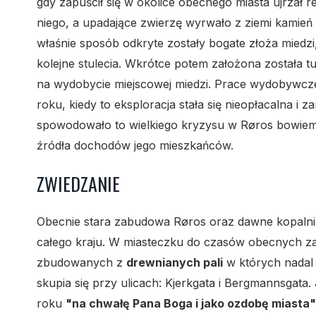
gdy zapuścił się w okolice obecnego miasta ujrzał r
niego, a upadające zwierzę wyrwało z ziemi kamień
właśnie sposób odkryte zostały bogate złoża miedzi
kolejne stulecia. Wkrótce potem założona została t
na wydobycie miejscowej miedzi. Prace wydobywcz
roku, kiedy to eksploracja stała się nieopłacalna i 
spowodowało to wielkiego kryzysu w Røros bowiem 
źródła dochodów jego mieszkańców.
ZWIEDZANIE
Obecnie stara zabudowa Røros oraz dawne kopalnie
całego kraju. W miasteczku do czasów obecnych za
zbudowanych z
drewnianych pali
w których nadal m
skupia się przy ulicach: Kjerkgata i Bergmannsgata
roku
"na chwałę Pana Boga i jako ozdobę miasta"