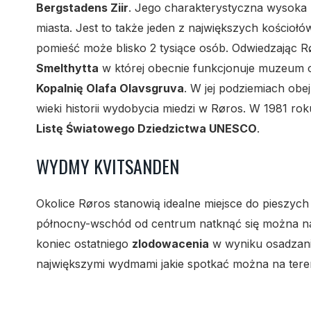
Bergstadens Ziir
. Jego charakterystyczna wysoka
miasta. Jest to także jeden z największych kościołó
pomieść może blisko 2 tysiące osób. Odwiedzając R
Smelthytta
w której obecnie funkcjonuje muzeum or
Kopalnię Olafa Olavsgruva
. W jej podziemiach obe
wieki historii wydobycia miedzi w Røros. W 1981 r
Listę Światowego Dziedzictwa UNESCO
.
WYDMY KVITSANDEN
Okolice Røros stanowią idealne miejsce do pieszyc
północny-wschód od centrum natknąć się można n
koniec ostatniego
zlodowacenia
w wyniku osadzania
największymi wydmami jakie spotkać można na ter