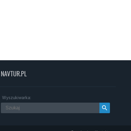
NAVTUR.PL
Wyszukiwarka:
search