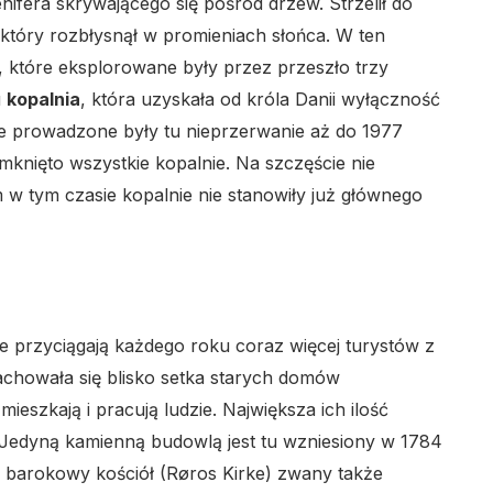
enifera skrywającego się pośród drzew. Strzelił do
 który rozbłysnął w promieniach słońca. W ten
, które eksplorowane były przez przeszło trzy
u
kopalnia
, która uzyskała od króla Danii wyłączność
e prowadzone były tu nieprzerwanie aż do 1977
zamknięto wszystkie kopalnie. Na szczęście nie
w tym czasie kopalnie nie stanowiły już głównego
 przyciągają każdego roku coraz więcej turystów z
chowała się blisko setka starych domów
ieszkają i pracują ludzie. Największa ich ilość
. Jedyną kamienną budowlą jest tu wzniesiony w 1784
barokowy kościół (Røros Kirke) zwany także