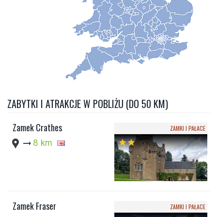
ZABYTKI I ATRAKCJE W POBLIŻU (DO 50 KM)
Zamek Crathes
ZAMKI I PAŁACE
location_pin
arrow_right_alt
8 km
star
star
Zamek Fraser
ZAMKI I PAŁACE