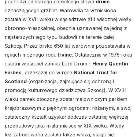
pochodzi od starego gaelickiego słowa
druim
oznaczającego grzbiet. Warownia ta wzniesiona
została w XVII wieku w sąsiedztwie XIII wiecznej wieży
obronno-mieszkalnej, obecnie uznawanej za jedną z
najstarszych tego typu budowli na terenie całej
Szkocji. Przez blisko 650 lat warownia pozostawała w
rękach możnego rodu
Irvine
. Ostatecznie w 1975 roku
ostatni właściciel zamku Lord Drum -
Henry Quentin
Forbes
, przekazał go w ręce
National Trust for
Scotland
(organizacja, zajmująca się ochroną i
promocją kulturowego dziedzictwa Szkocji). W XVIII
wieku zamek otoczony został malowniczym parkiem
krajobrazowym z pięknymi ogrodami różanymi, a swój
ostateczny kształt uzyskał podczas ostatniej większej
przebudowy jaka miała miejsce w XIX wieku. Wtedy
też zabudowana została także wieża, stając się