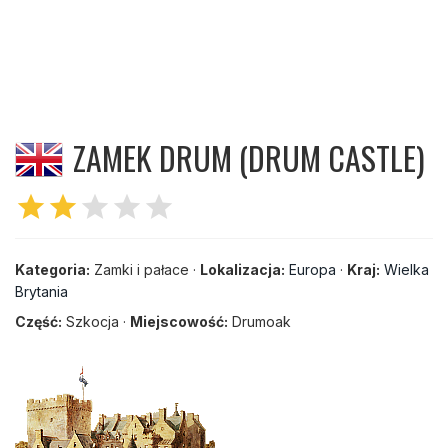
ZAMEK DRUM (DRUM CASTLE)
star
star
star
star
star
Kategoria:
Zamki i pałace ·
Lokalizacja:
Europa
·
Kraj:
Wielka
Brytania
Część:
Szkocja ·
Miejscowość:
Drumoak