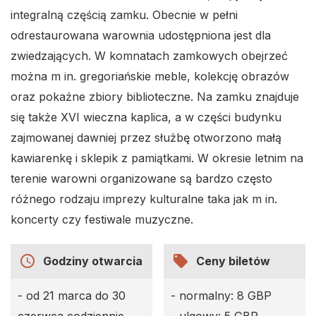
integralną częścią zamku. Obecnie w pełni
odrestaurowana warownia udostępniona jest dla
zwiedzających. W komnatach zamkowych obejrzeć
można m in. gregoriańskie meble, kolekcję obrazów
oraz pokaźne zbiory biblioteczne. Na zamku znajduje
się także XVI wieczna kaplica, a w części budynku
zajmowanej dawniej przez służbę otworzono małą
kawiarenkę i sklepik z pamiątkami. W okresie letnim na
terenie warowni organizowane są bardzo często
różnego rodzaju imprezy kulturalne taka jak m in.
koncerty czy festiwale muzyczne.
access_time
local_offer
Godziny otwarcia
Ceny biletów
- od 21 marca do 30
- normalny: 8 GBP