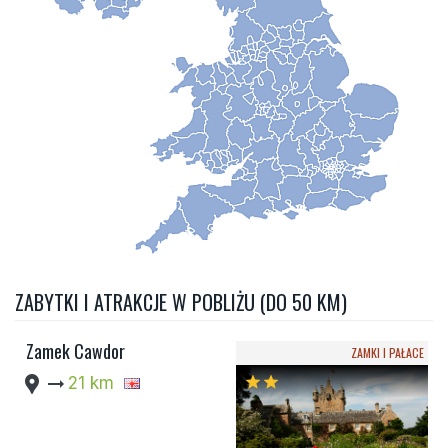
ZABYTKI I ATRAKCJE W POBLIŻU (DO 50 KM)
Zamek Cawdor
ZAMKI I PAŁACE
location_pin
arrow_right_alt
21 km
star
star