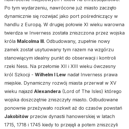
Po tym wydarzeniu, nawrócone już miasto zaczęło
dynamicznie się rozwijać jako port pośredniczący w
handlu z Europą. W drugiej połowie XI wieku warowna
twierdza w Inverness została zniszczona przez wojska
króla
Malcolma III
. Odbudowany, zupełnie nowy
zamek został usytuowany tym razem na wzgórzu
stanowiącym idealny punkt do obserwacji i kontroli
rzeki Ness. Na przełomie XII i XIII wieku ówczesny
król Szkocji -
Wilhelm I Lew
nadał Inverness prawa
miejskie. Dynamiczny rozwój miasta przerwał w XV
wieku najazd
Alexandera
(Lord of The Isles) którego
wojska doszczętnie zniszczyły miasto. Odbudowane
ponownie przeżywało rozkwit aż do czasów powstań
Jakobitów
przeciw dynastii hanowerskiej w latach
1715, 1718 i 1745 kiedy to przejęli a potem zniszczyli