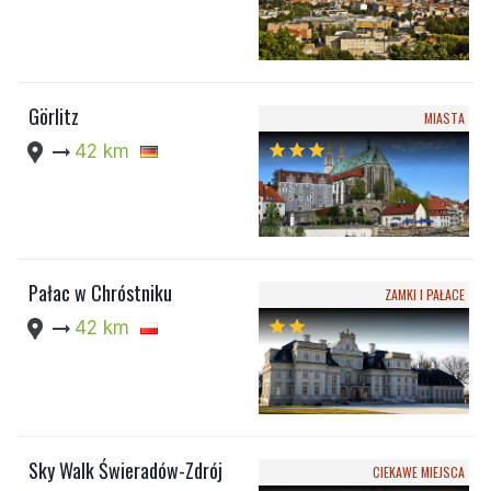
Görlitz
MIASTA
location_pin
arrow_right_alt
42 km
star
star
star
Pałac w Chróstniku
ZAMKI I PAŁACE
location_pin
arrow_right_alt
42 km
star
star
Sky Walk Świeradów-Zdrój
CIEKAWE MIEJSCA