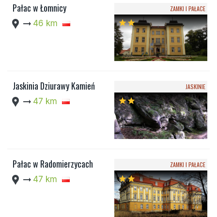
Pałac w Łomnicy
ZAMKI I PAŁACE
location_pin
arrow_right_alt
46 km
star
star
Jaskinia Dziurawy Kamień
JASKINIE
location_pin
arrow_right_alt
47 km
star
star
Pałac w Radomierzycach
ZAMKI I PAŁACE
location_pin
arrow_right_alt
47 km
star
star