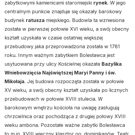
zabytkowymi kamienicami staromiejski
rynek
. W jego
centralnym punkcie znajduje się okazały barokowy
budynek
ratusza
miejskiego. Budowla ta wzniesiona
została w pierwszej połowie XVI wieku, a swój obecny
kształt uzyskała w czasie ostatniej większej
przebudowy jaka przeprowadzona została w 1781
roku. Innym ważnym zabytkiem Bolesławca jest
usytuowana przy ulicy Kościelnej okazała
Bazylika
Wniebowzięcia Najświętszej Maryi Panny i św.
Mikołaja
. Jej budowa rozpoczęta została w połowie
XV wieku, a swój obecny kształt uzyskała po licznych
przebudowach w połowie XVIII stulecia. W
barokowym wnętrzu kościoła na uwagę zasługują
chrzcielnica oraz pochodząca z drugiej połowy XVIII
wieku ambona. Pozostałe ważne zabytki Bolesławca
to m.in. XVIII wieczny klasztor oo. dominikanów, Teatr