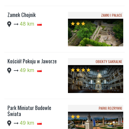
Zamek Chojnik
ZAMKI I PAŁACE
location_pin
arrow_right_alt
48 km
star
star
star
Kościół Pokoju w Jaworze
OBIEKTY SAKRALNE
location_pin
arrow_right_alt
49 km
star
star
star
star
Park Miniatur Budowle
PARKI ROZRYWKI
Świata
star
star
location_pin
arrow_right_alt
49 km