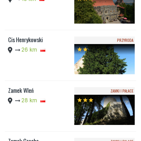
Cis Henrykowski
PRZYRODA
location_pin
arrow_right_alt
26 km
star
star
Zamek Wleń
ZAMKI I PAŁACE
location_pin
arrow_right_alt
28 km
star
star
star