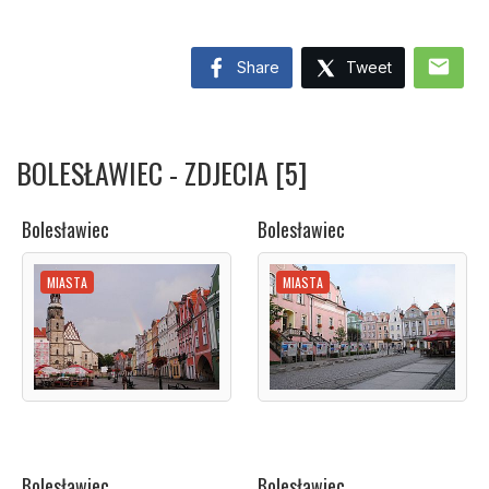
mail
Share
Tweet
BOLESŁAWIEC - ZDJECIA [5]
Bolesławiec
Bolesławiec
MIASTA
MIASTA
Bolesławiec
Bolesławiec