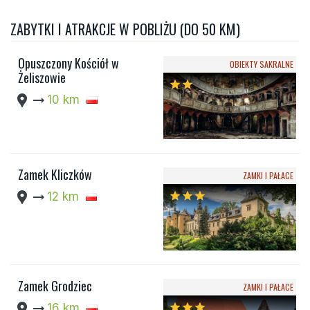
ZABYTKI I ATRAKCJE W POBLIŻU (DO 50 KM)
Opuszczony Kościół w
OBIEKTY SAKRALNE
Żeliszowie
star
star
location_pin
arrow_right_alt
10 km
Zamek Kliczków
ZAMKI I PAŁACE
location_pin
arrow_right_alt
12 km
star
star
star
Zamek Grodziec
ZAMKI I PAŁACE
location_pin
arrow_right_alt
16 km
star
star
star