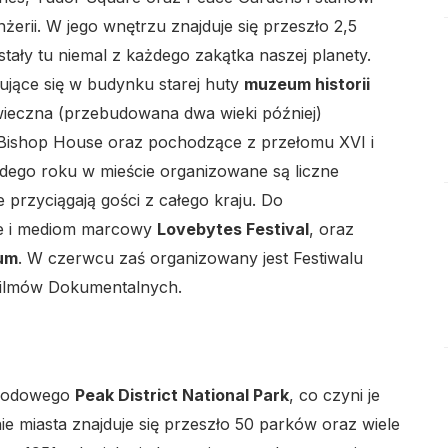
erii. W jego wnętrzu znajduje się przeszło 2,5
tały tu niemal z każdego zakątka naszej planety.
lo
dujące się w budynku starej huty
muzeum historii
II wieczna (przebudowana dwa wieki później)
y Bishop House oraz pochodzące z przełomu XVI i
dego roku w mieście organizowane są liczne
e przyciągają gości z całego kraju. Do
ce i mediom marcowy
Lovebytes Festival
, oraz
lo
rum
. W czerwcu zaś organizowany jest Festiwalu
 Filmów Dokumentalnych.
narodowego
Peak District National Park
, co czyni je
lo
nie miasta znajduje się przeszło 50 parków oraz wiele