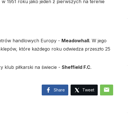
 w 1951 roku jako jeden z pierwszych na terenie
centrów handlowych Europy -
Meadowhall
. W jego
lo
sklepów, które każdego roku odwiedza przeszło 25
 klub piłkarski na świecie -
Sheffield F.C
.
lo
mail
Share
Tweet