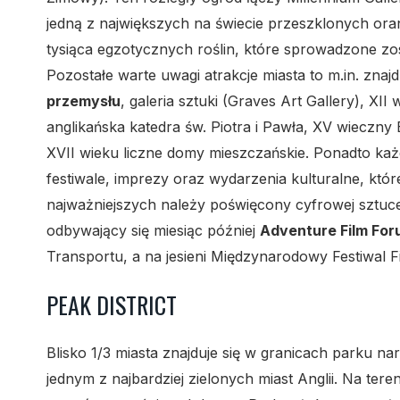
jedną z największych na świecie przeszklonych oranż
tysiąca egzotycznych roślin, które sprowadzone zos
Pozostałe warte uwagi atrakcje miasta to m.in. znaj
przemysłu
, galeria sztuki (Graves Art Gallery), X
anglikańska katedra św. Piotra i Pawła, XV wieczn
XVII wieku liczne domy mieszczańskie. Ponadto każ
festiwale, imprezy oraz wydarzenia kulturalne, któr
najważniejszych należy poświęcony cyfrowej sztu
odbywający się miesiąc później
Adventure Film Fo
Transportu, a na jesieni Międzynarodowy Festiwal
PEAK DISTRICT
Blisko 1/3 miasta znajduje się w granicach parku 
jednym z najbardziej zielonych miast Anglii. Na tere