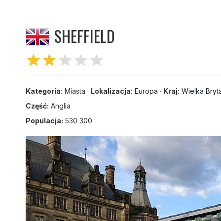
SHEFFIELD
star
star
star
star
star
Kategoria:
Miasta ·
Lokalizacja:
Europa
·
Kraj:
Wielka Bryt
Część:
Anglia
Populacja:
530 300