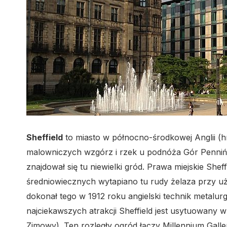
Sheffield
to miasto w północno-środkowej Anglii (
malowniczych wzgórz i rzek u podnóża Gór Penniński
znajdował się tu niewielki gród. Prawa miejskie She
średniowiecznych wytapiano tu rudy żelaza przy uż
dokonał tego w 1912 roku angielski technik metalurg
najciekawszych atrakcji Sheffield jest usytuowany
Zimowy). Ten rozległy ogród łączy Millennium Gall