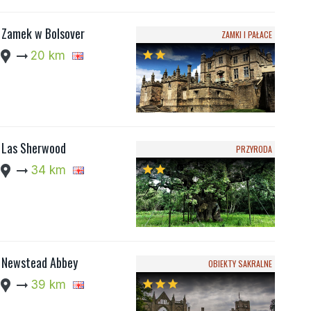
Zamek w Bolsover
ZAMKI I PAŁACE
cation_pin
arrow_right_alt
20 km
star
star
Las Sherwood
PRZYRODA
cation_pin
arrow_right_alt
34 km
star
star
Newstead Abbey
OBIEKTY SAKRALNE
cation_pin
arrow_right_alt
39 km
star
star
star