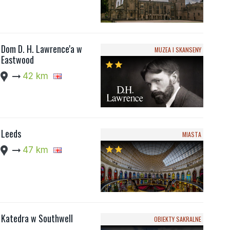
Dom D. H. Lawrence'a w
MUZEA I SKANSENY
Eastwood
star
star
cation_pin
arrow_right_alt
42 km
Leeds
MIASTA
cation_pin
arrow_right_alt
47 km
star
star
Katedra w Southwell
OBIEKTY SAKRALNE