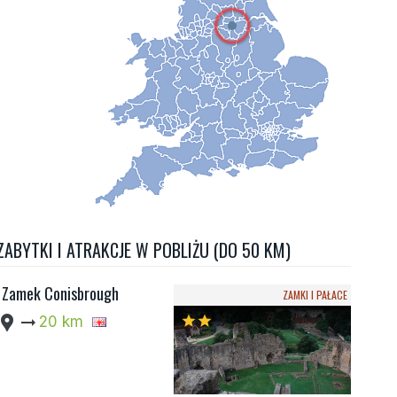
ZABYTKI I ATRAKCJE W POBLIŻU (DO 50 KM)
Zamek Conisbrough
ZAMKI I PAŁACE
cation_pin
arrow_right_alt
20 km
star
star