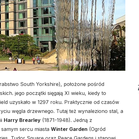
hrabstwo South Yorkshire), położone pośród
ch. jego początki sięgają XI wieku, kiedy to
ffield uzyskało w 1297 roku. Praktycznie od czasów
yciu węgla drzewnego. Tutaj też wynaleziono stal, a
lo
ii
Harry Brearley
(1871-1948). Jedną z
 w samym sercu miasta
Winter Garden
(Ogród
eries, Tudor Square oraz Peace Gardens i stanowi