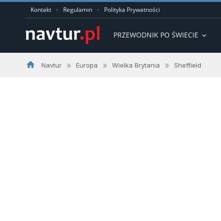
·
·
Kontakt
Regulamin
Polityka Prywatności
PRZEWODNIK PO ŚWIECIE
expand_more
home
»
»
»
Navtur
Europa
Wielka Brytania
Sheffield