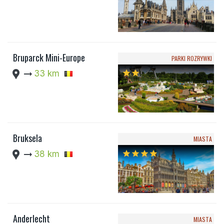
Bruparck Mini-Europe
PARKI ROZRYWKI
location_pin
arrow_right_alt
33 km
star
star
Bruksela
MIASTA
location_pin
arrow_right_alt
38 km
star
star
star
star
Anderlecht
MIASTA