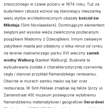
zniszczonego w czasie pożaru w 1874 roku. Tuż za
budynkiem ratusza wznosi się stanowiący mieszankę
wielu stylów architektonicznych okazały
kościół św
Mikołaja
(Sint-Nicolaaskerk). Dominującym elementem
świątyni jest wysoka wieża zwieńczona pozłacanym
posążkiem Madonny z Dzieciątkiem. Innym ciekawym
zabytkiem miasta jest oddalony o kilka minut od rynku
na terenie malowniczego parku XVI wieczny
zamek
wodny Walburg
(kasteel Walburg). Budowla ta
wybudowana została z charakterystycznej czerwonej
cegły i stanowi przykład flamandzkiego renesansu.
Obecnie w murach zamku mieści się bar oraz
restauracja. W Sint-Niklaas znajduje się także (przy ul.
Zamanstraat 49) muzeum poświęcone wybitnemu
flamandzkiemu matematykowi i geografowi
Gerardowi