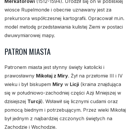
Merkatorowi
(1512-1594). Urodził się on w pobliskiej
wiosce Rupelmonde i obecnie uznawany jest za
prekursora współczesnej kartografii. Opracował m.in.
model metodę przedstawiania kulistej Ziemi w postaci
dwuwymiarowej mapy.
PATRON MIASTA
Patronem miasta jest słynny święty katolicki i
prawosławny
Mikołaj z Miry
. Żył na przełomie III i IV
wieku i był biskupem
Miry
w
Licji
(kraina znajdująca
się w południowo-zachodniej części Azji Mniejszej w
dzisiejszej
Turcji
). Wsławił się licznymi cudami oraz
pomocą biednym i potrzebującym. Przez wieki Mikołaj
był jednym z najbardziej czczonych świętych na
Zachodzie i Wschodzie.