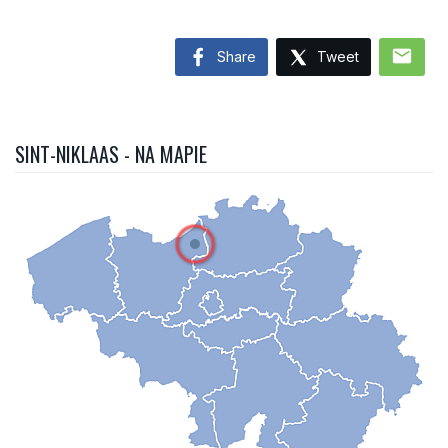
mail
Share
Tweet
SINT-NIKLAAS - NA MAPIE