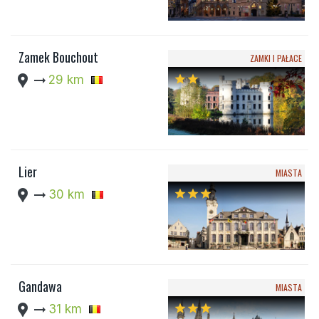
Zamek Bouchout
ZAMKI I PAŁACE
location_pin
arrow_right_alt
29 km
star
star
Lier
MIASTA
location_pin
arrow_right_alt
30 km
star
star
star
Gandawa
MIASTA
location_pin
arrow_right_alt
31 km
star
star
star