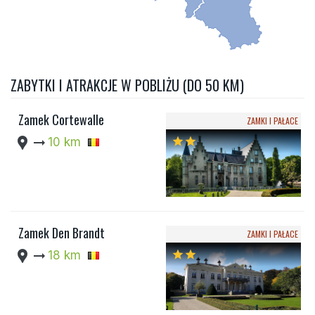
ZABYTKI I ATRAKCJE W POBLIŻU (DO 50 KM)
Zamek Cortewalle
ZAMKI I PAŁACE
location_pin
arrow_right_alt
10 km
star
star
Zamek Den Brandt
ZAMKI I PAŁACE
location_pin
arrow_right_alt
18 km
star
star