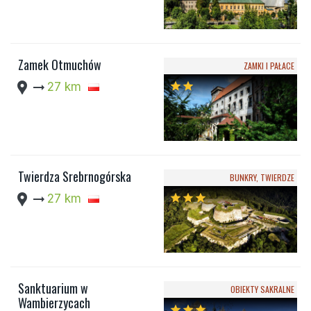
Zamek Otmuchów
ZAMKI I PAŁACE
location_pin
arrow_right_alt
27 km
star
star
Twierdza Srebrnogórska
BUNKRY, TWIERDZE
location_pin
arrow_right_alt
27 km
star
star
star
Sanktuarium w
OBIEKTY SAKRALNE
Wambierzycach
star
star
star