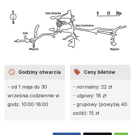
access_time
local_offer
Godziny otwarcia
Ceny biletów
- od 1 maja do 30
- normalny: 22 zł
września codziennie w
- ulgowy: 18 zł
godz. 10:00-18:00
- grupowy (powyżej 40
osób): 15 zł