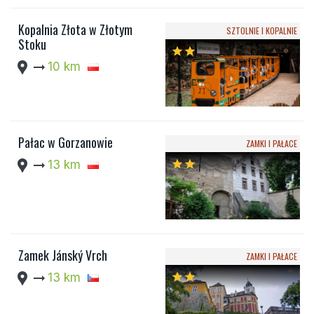
Kopalnia Złota w Złotym
SZTOLNIE I KOPALNIE
Stoku
star
star
location_pin
arrow_right_alt
10 km
Pałac w Gorzanowie
ZAMKI I PAŁACE
location_pin
arrow_right_alt
13 km
star
star
Zamek Jánský Vrch
ZAMKI I PAŁACE
location_pin
arrow_right_alt
13 km
star
star