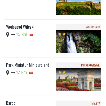
Wodospad Wilczki
WODOSPADY
location_pin
arrow_right_alt
15 km
star
star
Park Miniatur Minieuroland
PARKI ROZRYWKI
location_pin
arrow_right_alt
17 km
star
star
Bardo
MIASTA