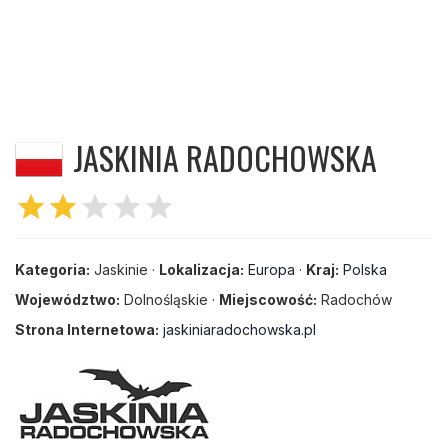
JASKINIA RADOCHOWSKA
star
star
star
star
star
Kategoria:
Jaskinie ·
Lokalizacja:
Europa
·
Kraj:
Polska
Województwo:
Dolnośląskie ·
Miejscowość:
Radochów
Strona Internetowa:
jaskiniaradochowska.pl