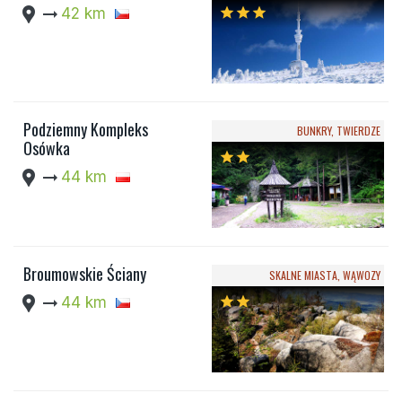
location_pin
arrow_right_alt
42 km
star
star
star
Podziemny Kompleks
BUNKRY, TWIERDZE
Osówka
star
star
location_pin
arrow_right_alt
44 km
Broumowskie Ściany
SKALNE MIASTA, WĄWOZY
location_pin
arrow_right_alt
44 km
star
star