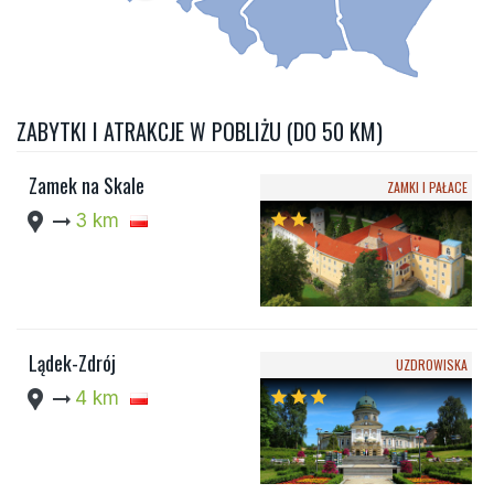
ZABYTKI I ATRAKCJE W POBLIŻU (DO 50 KM)
Zamek na Skale
ZAMKI I PAŁACE
location_pin
arrow_right_alt
3 km
star
star
Lądek-Zdrój
UZDROWISKA
location_pin
arrow_right_alt
4 km
star
star
star