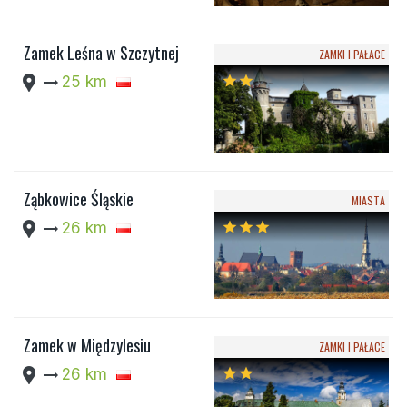
Zamek Leśna w Szczytnej
ZAMKI I PAŁACE
location_pin
arrow_right_alt
25 km
star
star
Ząbkowice Śląskie
MIASTA
location_pin
arrow_right_alt
26 km
star
star
star
Zamek w Międzylesiu
ZAMKI I PAŁACE
location_pin
arrow_right_alt
26 km
star
star