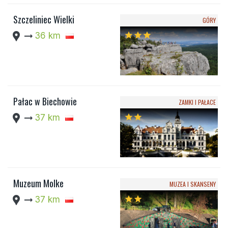
Szczeliniec Wielki
GÓRY
location_pin
arrow_right_alt
36 km
star
star
star
Pałac w Biechowie
ZAMKI I PAŁACE
location_pin
arrow_right_alt
37 km
star
star
Muzeum Molke
MUZEA I SKANSENY
location_pin
arrow_right_alt
37 km
star
star