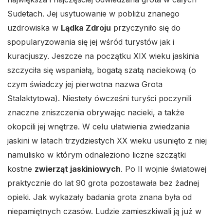
Sudetach. Jej usytuowanie w pobliżu znanego
uzdrowiska w
Lądka Zdroju
przyczyniło się do
spopularyzowania się jej wśród turystów jak i
kuracjuszy. Jeszcze na początku XIX wieku jaskinia
szczyciła się wspaniałą, bogatą szatą naciekową (o
czym świadczy jej pierwotna nazwa Grota
Stalaktytowa). Niestety ówcześni turyści poczynili
znaczne zniszczenia obrywając nacieki, a także
okopcili jej wnętrze. W celu ułatwienia zwiedzania
jaskini w latach trzydziestych XX wieku usunięto z niej
namulisko w którym odnaleziono liczne szczątki
kostne
zwierząt jaskiniowych
. Po II wojnie światowej
praktycznie do lat 90 grota pozostawała bez żadnej
opieki. Jak wykazały badania grota znana była od
niepamiętnych czasów. Ludzie zamieszkiwali ją już w