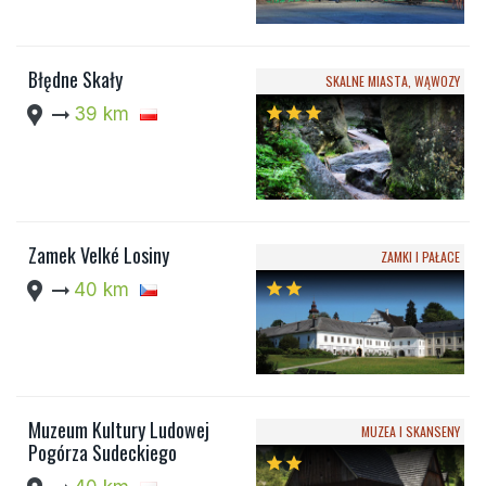
Błędne Skały
SKALNE MIASTA, WĄWOZY
location_pin
arrow_right_alt
39 km
star
star
star
Zamek Velké Losiny
ZAMKI I PAŁACE
location_pin
arrow_right_alt
40 km
star
star
Muzeum Kultury Ludowej
MUZEA I SKANSENY
Pogórza Sudeckiego
star
star