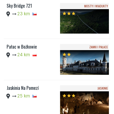
Sky Bridge 721
MOSTY I WIADUKTY
location_pin
arrow_right_alt
23 km
star
star
star
Pałac w Bożkowie
ZAMKI I PAŁACE
location_pin
arrow_right_alt
24 km
star
star
Jaskinia Na Pomezí
JASKINIE
location_pin
arrow_right_alt
25 km
star
star
star