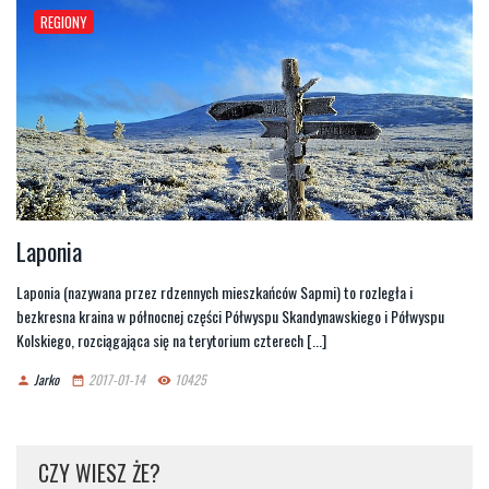
REGIONY
Laponia
Laponia (nazywana przez rdzennych mieszkańców Sapmi) to rozległa i
bezkresna kraina w północnej części Półwyspu Skandynawskiego i Półwyspu
Kolskiego, rozciągająca się na terytorium czterech [...]
Jarko
2017-01-14
10425
person
date_range
remove_red_eye
CZY WIESZ ŻE?