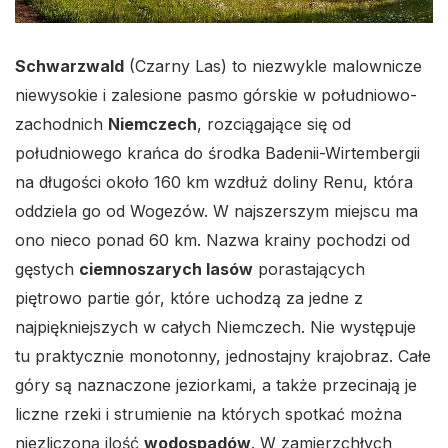
Schwarzwald
(Czarny Las) to niezwykle malownicze
niewysokie i zalesione pasmo górskie w południowo-
zachodnich
Niemczech
, rozciągające się od
południowego krańca do środka Badenii-Wirtembergii
na długości około 160 km wzdłuż doliny Renu, która
oddziela go od Wogezów. W najszerszym miejscu ma
ono nieco ponad 60 km. Nazwa krainy pochodzi od
gęstych
ciemnoszarych lasów
porastających
piętrowo partie gór, które uchodzą za jedne z
najpiękniejszych w całych Niemczech. Nie występuje
tu praktycznie monotonny, jednostajny krajobraz. Całe
góry są naznaczone jeziorkami, a także przecinają je
liczne rzeki i strumienie na których spotkać można
niezliczoną ilość
wodospadów
. W zamierzchłych