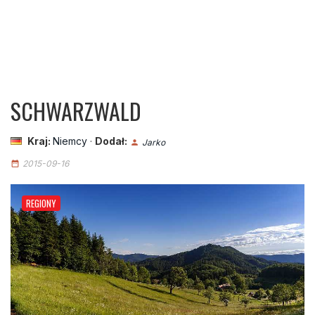
SCHWARZWALD
Kraj:
Niemcy
·
Dodał:
Jarko
person
2015-09-16
date_range
REGIONY