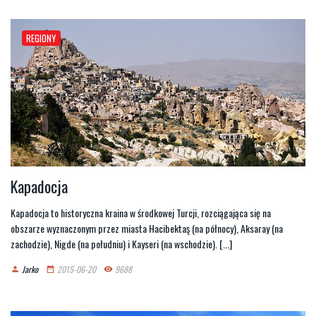
REGIONY
Kapadocja
Kapadocja to historyczna kraina w środkowej Turcji, rozciągająca się na
obszarze wyznaczonym przez miasta Hacibektaş (na północy), Aksaray (na
zachodzie), Nigde (na południu) i Kayseri (na wschodzie). [...]
Jarko
2015-06-20
9688
person
date_range
remove_red_eye