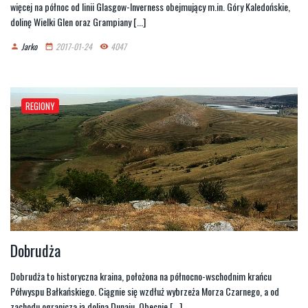
więcej na północ od linii Glasgow-Inverness obejmujący m.in. Góry Kaledońskie,
dolinę Wielki Glen oraz Grampiany [...]
Jarko
2017-01-24
4047
person
date_range
remove_red_eye
REGIONY
Dobrudża
Dobrudża to historyczna kraina, położona na północno-wschodnim krańcu
Półwyspu Bałkańskiego. Ciągnie się wzdłuż wybrzeża Morza Czarnego, a od
zachodu ogranicza ją dolina Dunaju. Obecnie [...]