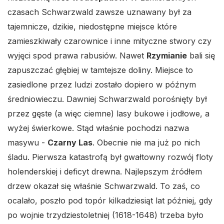
czasach Schwarzwald zawsze uznawany był za
tajemnicze, dzikie, niedostępne miejsce które
zamieszkiwały czarownice i inne mityczne stwory czy
wyjęci spod prawa rabusiów. Nawet
Rzymianie
bali się
zapuszczać głębiej w tamtejsze doliny. Miejsce to
zasiedlone przez ludzi zostało dopiero w późnym
średniowieczu. Dawniej Schwarzwald porośnięty był
przez gęste (a więc ciemne) lasy bukowe i jodłowe, a
wyżej świerkowe. Stąd właśnie pochodzi nazwa
masywu -
Czarny Las
. Obecnie nie ma już po nich
śladu. Pierwsza katastrofą był gwałtowny rozwój floty
holenderskiej i deficyt drewna. Najlepszym źródłem
drzew okazał się właśnie Schwarzwald. To zaś, co
ocalało, poszło pod topór kilkadziesiąt lat później, gdy
po wojnie trzydziestoletniej (1618-1648) trzeba było