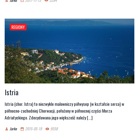
Jarko
2017-11-13
3284
person
date_range
remove_red_eye
REGIONY
Istria
Istria (chor. Istra) to niezwykle malowniczy półwysep (w kształcie serca) w
północno-zachodniej Chorwacji, położony w północnej części Morza
Adriatyckiego. Zdecydowana jego większość należy [...]
Jarko
2015-05-19
9558
person
date_range
remove_red_eye