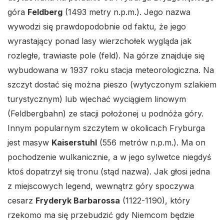
góra
Feldberg
(1493 metry n.p.m.). Jego nazwa
wywodzi się prawdopodobnie od faktu, że jego
wyrastający ponad lasy wierzchołek wygląda jak
rozległe, trawiaste pole (feld). Na górze znajduje się
wybudowana w 1937 roku stacja meteorologiczna. Na
szczyt dostać się można pieszo (wytyczonym szlakiem
turystycznym) lub wjechać wyciągiem linowym
(Feldbergbahn) ze stacji położonej u podnóża góry.
Innym popularnym szczytem w okolicach Fryburga
jest masyw
Kaiserstuhl
(556 metrów n.p.m.). Ma on
pochodzenie wulkanicznie, a w jego sylwetce niegdyś
ktoś dopatrzył się tronu (stąd nazwa). Jak głosi jedna
z miejscowych legend, wewnątrz góry spoczywa
cesarz
Fryderyk Barbarossa
(1122-1190), który
rzekomo ma się przebudzić gdy Niemcom będzie