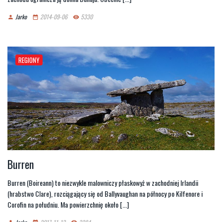
Jarko
2014-09-06
5330
person
date_range
remove_red_eye
REGIONY
Burren
Burren (Boireann) to niezwykle malowniczy płaskowyż w zachodniej Irlandii
(hrabstwo Clare), rozciągający się od Ballyvaughan na północy po Kilfenore i
Corofin na południu. Ma powierzchnię około [...]