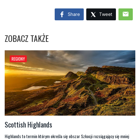
mail
Share
Tweet
ZOBACZ TAKŻE
REGIONY
Scottish Highlands
Highlands to termin którym określa się obszar Szkocji rozciągający się mniej