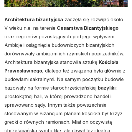
Architektura bizantyjska
zaczęła się rozwijać około
V wieku n.e. na terenie
Cesarstwa Bizantyjskiego
oraz regionów pozostających pod jego wpływem.
Ambicje i osiągnięcia budowniczych bizantyjskich
dorównywały ambicjom ich rzymskich poprzedników.
Architektura bizantyjska stanowiła sztukę
Kościoła
Prawosławnego
, dlatego też związana była głównie z
budowlami sakralnymi. Na samym początku budowle
bazowały na formie starochrześcijańskiej
bazyliki
:
prostokątnej hali, w której prowadzono handel i
sprawowano sądy. Innym także powszechnie
stosowanym w Bizancjum planem kościoła był krzyż
grecki o równych ramionach. Miał on oczywistą
chrześcijańską symbolikę, ale dawał też idealną