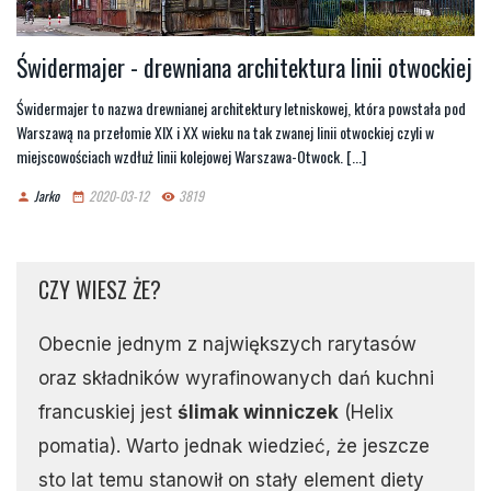
Świdermajer - drewniana architektura linii otwockiej
Świdermajer to nazwa drewnianej architektury letniskowej, która powstała pod
Warszawą na przełomie XIX i XX wieku na tak zwanej linii otwockiej czyli w
miejscowościach wzdłuż linii kolejowej Warszawa-Otwock. [...]
Jarko
2020-03-12
3819
person
date_range
remove_red_eye
CZY WIESZ ŻE?
Obecnie jednym z największych rarytasów
oraz składników wyrafinowanych dań kuchni
francuskiej jest
ślimak winniczek
(Helix
pomatia). Warto jednak wiedzieć, że jeszcze
sto lat temu stanowił on stały element diety