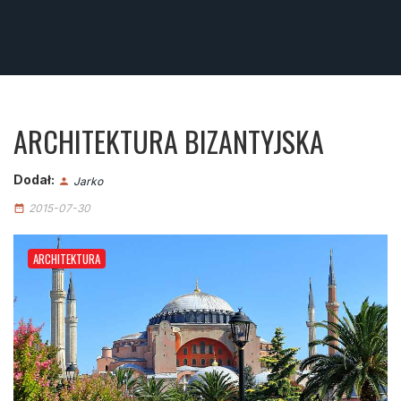
ARCHITEKTURA BIZANTYJSKA
Dodał:
Jarko
person
2015-07-30
date_range
ARCHITEKTURA