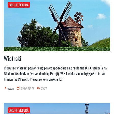
ARCHITEKTURA
Wiatraki
Pierwsze wiatraki pojawiły się prawdopodobnie na przełomie IX i X stulecia na
Bliskim Wschodzie (we wschodniej Persji). W XII wieku znane były już m.in. we
Francji i w Chinach. Pierwsze konstrukcje [...]
Jarko
2016-10-11
2321
person
date_range
remove_red_eye
ARCHITEKTURA