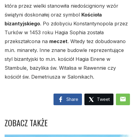
która przez wielki stanowiła niedościgniony wzór
świątyni doskonałej oraz symbol
Kościoła
bizantyjskiego
. Po zdobyciu Konstantynopola przez
Turków w 1453 roku Hagia Sophia została
przekształcona na
meczet
. Wtedy tez dobudowano
m.in. minarety. Inne znane budowle reprezentujące
styl bizantyjski to m.in. kościół Hagia Eirene w
Stambule, bazylika św. Witalisa w Rawennie czy
kościół św. Demetriusza w Salonikach.
mail
Share
Tweet
ZOBACZ TAKŻE