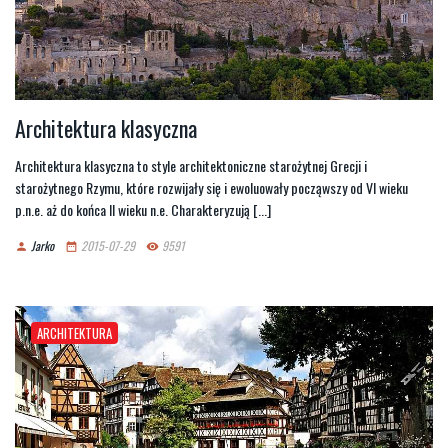
Architektura klasyczna
Architektura klasyczna to style architektoniczne starożytnej Grecji i
starożytnego Rzymu, które rozwijały się i ewoluowały począwszy od VI wieku
p.n.e. aż do końca II wieku n.e. Charakteryzują [...]
Jarko
2015-07-29
9591
person
date_range
remove_red_eye
ARCHITEKTURA