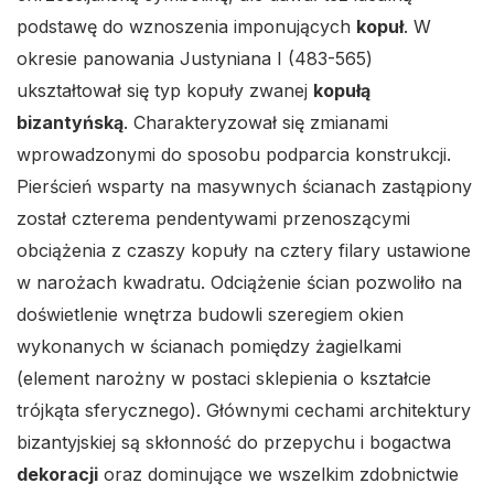
podstawę do wznoszenia imponujących
kopuł
. W
okresie panowania Justyniana I (483-565)
ukształtował się typ kopuły zwanej
kopułą
bizantyńską
. Charakteryzował się zmianami
wprowadzonymi do sposobu podparcia konstrukcji.
Pierścień wsparty na masywnych ścianach zastąpiony
został czterema pendentywami przenoszącymi
obciążenia z czaszy kopuły na cztery filary ustawione
w narożach kwadratu. Odciążenie ścian pozwoliło na
doświetlenie wnętrza budowli szeregiem okien
wykonanych w ścianach pomiędzy żagielkami
(element narożny w postaci sklepienia o kształcie
trójkąta sferycznego). Głównymi cechami architektury
bizantyjskiej są skłonność do przepychu i bogactwa
dekoracji
oraz dominujące we wszelkim zdobnictwie