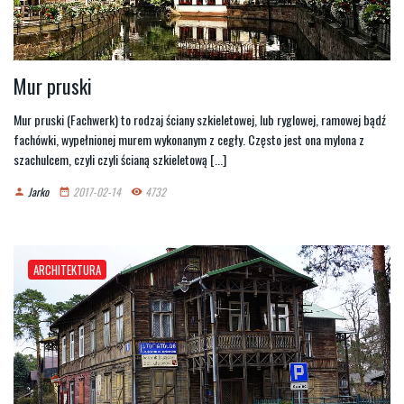
Mur pruski
Mur pruski (Fachwerk) to rodzaj ściany szkieletowej, lub ryglowej, ramowej bądź
fachówki, wypełnionej murem wykonanym z cegły. Często jest ona mylona z
szachulcem, czyli czyli ścianą szkieletową [...]
Jarko
2017-02-14
4732
person
date_range
remove_red_eye
ARCHITEKTURA