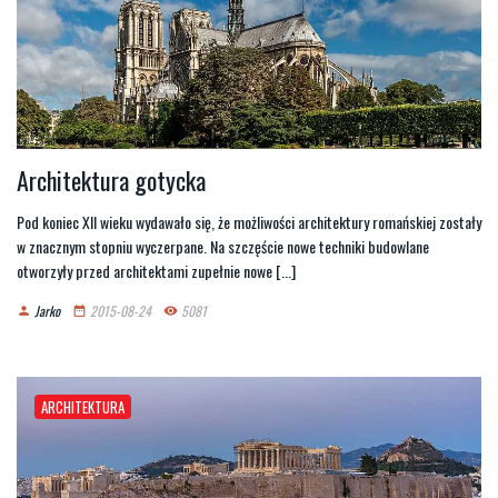
Architektura gotycka
Pod koniec XII wieku wydawało się, że możliwości architektury romańskiej zostały
w znacznym stopniu wyczerpane. Na szczęście nowe techniki budowlane
otworzyły przed architektami zupełnie nowe [...]
Jarko
2015-08-24
5081
person
date_range
remove_red_eye
ARCHITEKTURA