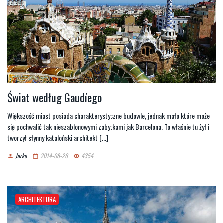
Świat według Gaudíego
Większość miast posiada charakterystyczne budowle, jednak mało które może
się pochwalić tak nieszablonowymi zabytkami jak Barcelona. To właśnie tu żył i
tworzył słynny kataloński architekt [...]
Jarko
2014-08-26
4354
person
date_range
remove_red_eye
ARCHITEKTURA