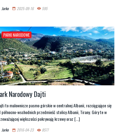
Jarko
2025-09-16
595
n
date_range
remove_red_eye
PARKI NARODOWE
ark Narodowy Dajti
jti to malownicze pasmo górskie w centralnej Albanii, rozciągające się
 północno-wschodnich przedmieść stolicy Albanii, Tirany. Góry te w
zeważającej większości pokrywają krzewy oraz [...]
Jarko
2016-04-23
8577
n
date_range
remove_red_eye