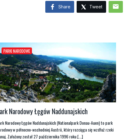
mail
Share
Tweet
PARKI NARODOWE
ark Narodowy Łęgów Naddunajskich
ark Narodowy Łęgów Naddunajskich (Nationalpark Donau-Auen) to park
rodowy w północno-wschodniej Austrii, który rozciąga się wzdłuż rzeki
naj. Założony został 27 października 1996 roku [...]