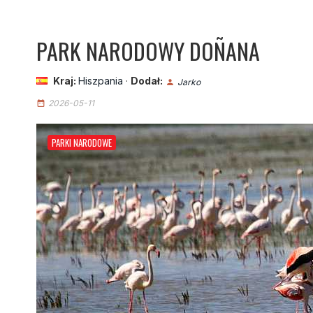
PARK NARODOWY DOÑANA
Kraj:
Hiszpania
·
Dodał:
Jarko
person
2026-05-11
date_range
PARKI NARODOWE