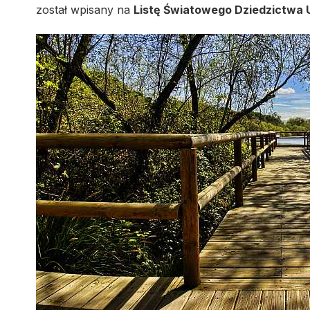
został wpisany na
Listę Światowego Dziedzictwa