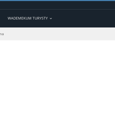
WADEMEKUM TURYSTY
expand_more
ana