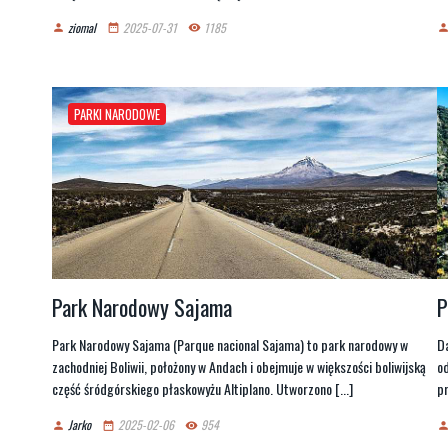
ziomal
2025-07-31
1185
person
date_range
remove_red_eye
perso
PARKI NARODOWE
Park Narodowy Sajama
P
Park Narodowy Sajama (Parque nacional Sajama) to park narodowy w
Da
zachodniej Boliwii, położony w Andach i obejmuje w większości boliwijską
od
część śródgórskiego płaskowyżu Altiplano. Utworzono [...]
pr
Jarko
2025-02-06
954
person
date_range
remove_red_eye
perso