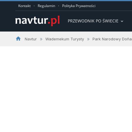
·
·
Kontakt
Regulamin
Polityka Prywatności
PRZEWODNIK PO ŚWIECIE
expand_more
home
»
»
Navtur
Wademekum Turysty
Park Narodowy Doñ