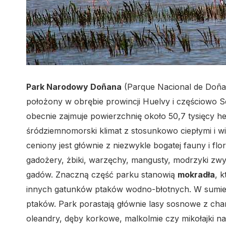
Park Narodowy Doñana
(Parque Nacional de Doña
położony w obrębie prowincji Huelvy i częściowo Se
obecnie zajmuje powierzchnię około 50,7 tysięcy h
śródziemnomorski klimat z stosunkowo ciepłymi i wi
ceniony jest głównie z niezwykle bogatej fauny i flory.
gadożery, żbiki, warzęchy, mangusty, modrzyki zwycz
gadów. Znaczną część parku stanowią
mokradła
, 
innych gatunków ptaków wodno-błotnych. W sumie
ptaków. Park porastają głównie lasy sosnowe z ch
oleandry, dęby korkowe, malkolmie czy mikołajki