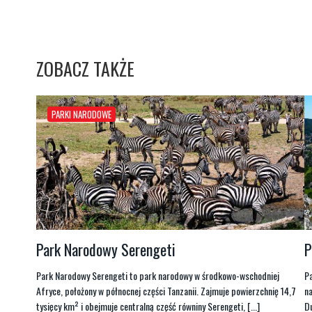
ZOBACZ TAKŻE
PARKI NARODOWE
Park Narodowy Serengeti
P
Park Narodowy Serengeti to park narodowy w środkowo-wschodniej
P
Afryce, położony w północnej części Tanzanii. Zajmuje powierzchnię 14,7
na
tysięcy km² i obejmuje centralną część równiny Serengeti, [...]
Du