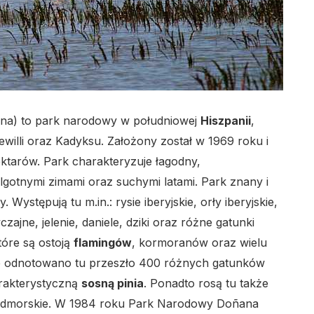
na) to park narodowy w południowej
Hiszpanii
,
willi oraz Kadyksu. Założony został w 1969 roku i
ektarów. Park charakteryzuje łagodny,
lgotnymi zimami oraz suchymi latami. Park znany i
 Występują tu m.in.: rysie iberyjskie, orły iberyjskie,
ajne, jelenie, daniele, dziki oraz różne gatunki
które są ostoją
flamingów
, kormoranów oraz wielu
 odnotowano tu przeszło 400 różnych gatunków
arakterystyczną
sosną pinia
. Ponadto rosą tu także
 nadmorskie. W 1984 roku Park Narodowy Doñana