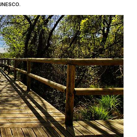
 UNESCO
.