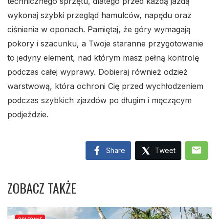
technicznego sprzętu, dlatego przed każdą jazdą
wykonaj szybki przegląd hamulców, napędu oraz
ciśnienia w oponach. Pamiętaj, że góry wymagają
pokory i szacunku, a Twoje staranne przygotowanie
to jedyny element, nad którym masz pełną kontrolę
podczas całej wyprawy. Dobieraj również odzież
warstwową, która ochroni Cię przed wychłodzeniem
podczas szybkich zjazdów po długim i męczącym
podjeździe.
mail
Share
Tweet
ZOBACZ TAKŻE