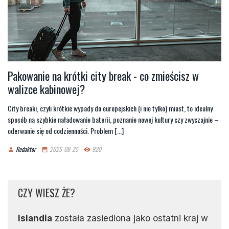
Pakowanie na krótki city break - co zmieścisz w
walizce kabinowej?
City breaki, czyli krótkie wypady do europejskich (i nie tylko) miast, to idealny
sposób na szybkie naładowanie baterii, poznanie nowej kultury czy zwyczajnie –
oderwanie się od codzienności. Problem [...]
Redaktor
2025-08-25
920
person
date_range
remove_red_eye
CZY WIESZ ŻE?
Islandia
została zasiedlona jako ostatni kraj w