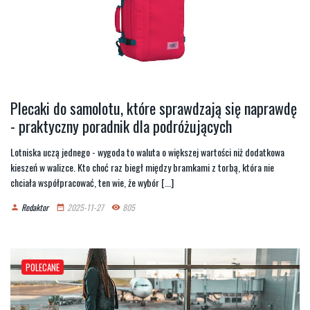
Plecaki do samolotu, które sprawdzają się naprawdę
- praktyczny poradnik dla podróżujących
Lotniska uczą jednego - wygoda to waluta o większej wartości niż dodatkowa
kieszeń w walizce. Kto choć raz biegł między bramkami z torbą, która nie
chciała współpracować, ten wie, że wybór [...]
Redaktor
2025-11-27
805
person
date_range
remove_red_eye
POLECANE