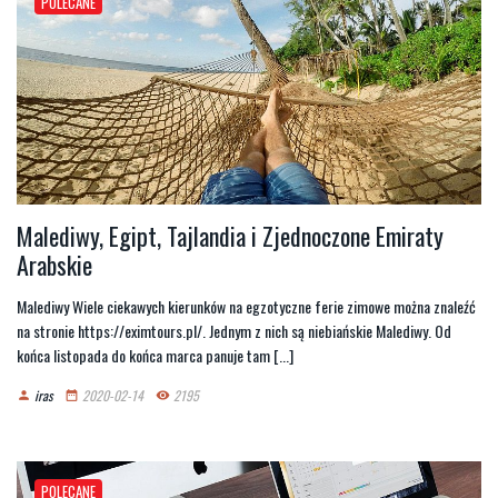
POLECANE
Malediwy, Egipt, Tajlandia i Zjednoczone Emiraty
Arabskie
Malediwy Wiele ciekawych kierunków na egzotyczne ferie zimowe można znaleźć
na stronie https://eximtours.pl/. Jednym z nich są niebiańskie Malediwy. Od
końca listopada do końca marca panuje tam [...]
iras
2020-02-14
2195
person
date_range
remove_red_eye
POLECANE