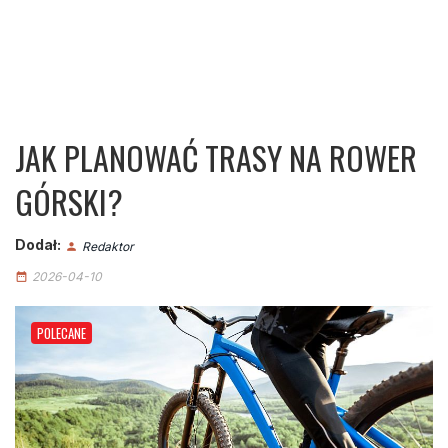
JAK PLANOWAĆ TRASY NA ROWER
GÓRSKI?
Dodał:
Redaktor
person
2026-04-10
date_range
POLECANE