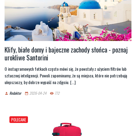
Klify, białe domy i bajeczne zachody słońca - poznaj
urokliwe Santorini
O instagramowych fotkach często mówi się, że powstały z użyciem filtrów lub
sztucznej inteligencji. Powoli zapominamy, że są miejsca, które nie potrzebują
ulepszaczy, by dobrze wypaść na zdjęciu. [...]
Redaktor
2026-04-24
772
person
date_range
remove_red_eye
POLECANE