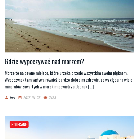
Gdzie wypoczywać nad morzem?
Morze to na pewno miejsce, które urzeka przede wszystkim swoim pięknem.
Wypoczynek tam wpływa również bardzo dobre na zdrowie, ze względu na wiele
minerałów zawartych w morskim powietrzu. Jednak [...]
iras
2016-04-26
2483
person
date_range
remove_red_eye
POLECANE