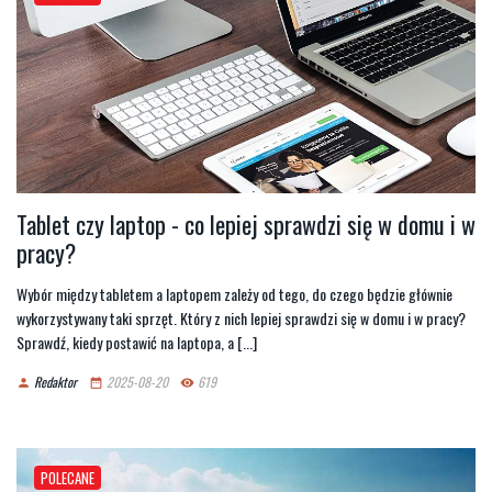
Tablet czy laptop - co lepiej sprawdzi się w domu i w
pracy?
Wybór między tabletem a laptopem zależy od tego, do czego będzie głównie
wykorzystywany taki sprzęt. Który z nich lepiej sprawdzi się w domu i w pracy?
Sprawdź, kiedy postawić na laptopa, a [...]
Redaktor
2025-08-20
619
person
date_range
remove_red_eye
POLECANE