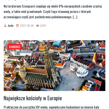
Na terytorium Szwajcarii znajduje się około 6% europejskich zasobów czystej
wody, a także wód gruntowych. Część tego stanowią jeziora z których
przeważająca część jest pochodzenia polodowcowego. [...]
Jarko
2022-08-08
6304
person
date_range
remove_red_eye
RANKINGI
Największe kościoły w Europie
Praktycznie do początku XIV wieku, największymi budowlami na świecie były