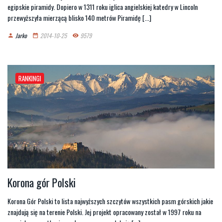
egipskie piramidy. Dopiero w 1311 roku iglica angielskiej katedry w Lincoln
przewyższyła mierzącą blisko 140 metrów Piramidę [...]
Jarko
2014-10-25
9579
person
date_range
remove_red_eye
RANKINGI
Korona gór Polski
Korona Gór Polski to lista najwyższych szczytów wszystkich pasm górskich jakie
znajdują się na terenie Polski. Jej projekt opracowany został w 1997 roku na