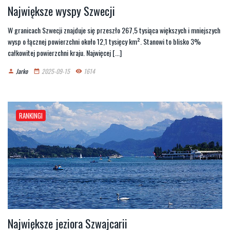
Największe wyspy Szwecji
W granicach Szwecji znajduje się przeszło 267,5 tysiąca większych i mniejszych
wysp o łącznej powierzchni około 12,1 tysięcy km². Stanowi to blisko 3%
całkowitej powierzchni kraju. Najwięcej [...]
Jarko
2025-09-15
1614
person
date_range
remove_red_eye
RANKINGI
Największe jeziora Szwajcarii