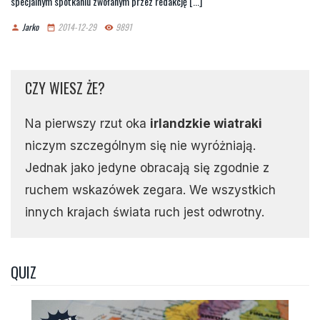
specjalnym spotkaniu zwołanym przez redakcję [...]
Jarko
2014-12-29
9891
person
date_range
remove_red_eye
CZY WIESZ ŻE?
Na pierwszy rzut oka
irlandzkie wiatraki
niczym szczególnym się nie wyróżniają.
Jednak jako jedyne obracają się zgodnie z
ruchem wskazówek zegara. We wszystkich
innych krajach świata ruch jest odwrotny.
QUIZ