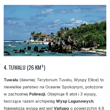
4. TUWALU (26 KM²)
Tuwalu
(dawniej: Terytorium Tuvalu, Wyspy Ellice) to
niewielkie państwo na Oceanie Spokojnym, położone
w zachodniej
Polinezji
. Obejmuje 6 atoli i 3 wyspy,
tworzące razem archipelag
Wysp Lagunowych
.
Największą wyspą jest jest
Vaitupu
o powierzchni 4,9