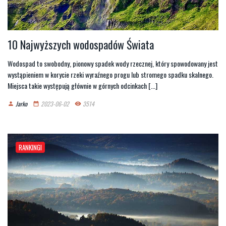
10 Najwyższych wodospadów Świata
Wodospad to swobodny, pionowy spadek wody rzecznej, który spowodowany jest
wystąpieniem w korycie rzeki wyraźnego progu lub stromego spadku skalnego.
Miejsca takie występują głównie w górnych odcinkach [...]
Jarko
2023-06-02
3514
person
date_range
remove_red_eye
RANKINGI