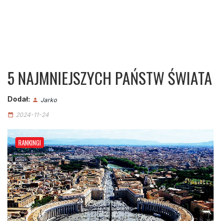
5 NAJMNIEJSZYCH PAŃSTW ŚWIATA
Dodał:
Jarko
person
2024-11-24
date_range
RANKINGI