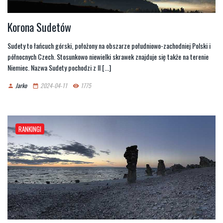
Korona Sudetów
Sudety to łańcuch górski, położony na obszarze południowo-zachodniej Polski i
północnych Czech. Stosunkowo niewielki skrawek znajduje się także na terenie
Niemiec. Nazwa Sudety pochodzi z II [...]
Jarko
2024-04-11
1775
person
date_range
remove_red_eye
RANKINGI