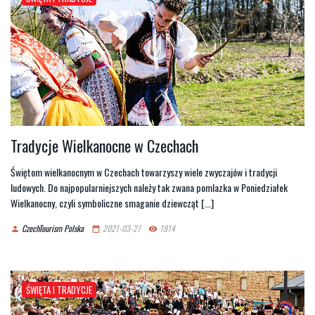
Tradycje Wielkanocne w Czechach
Świętom wielkanocnym w Czechach towarzyszy wiele zwyczajów i tradycji
ludowych. Do najpopularniejszych należy tak zwana pomlazka w Poniedziałek
Wielkanocny, czyli symboliczne smaganie dziewcząt [...]
CzechTourism Polska
2021-03-27
1914
person
date_range
remove_red_eye
ŚWIĘTA I TRADYCJE