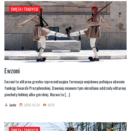
ŚWIĘTA I TRADYCJE
Ewzoni
Ewzoni to elitarna grecka reprezentacyjna formacja wojskowa pełniąca obecnie
funkcję Gwardii Prezydenckiej. Dawniej mianem tym określano oddziały elitarnej
piechoty lekkiej albo górskiej. Nazwa ta [...]
Jarko
2018-10-24
4519
person
date_range
remove_red_eye
ŚWIĘTA I TRADYCJE