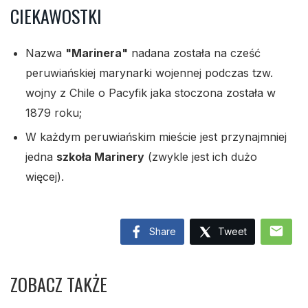
CIEKAWOSTKI
Nazwa
"Marinera"
nadana została na cześć
peruwiańskiej marynarki wojennej podczas tzw.
wojny z Chile o Pacyfik jaka stoczona została w
1879 roku;
W każdym peruwiańskim mieście jest przynajmniej
jedna
szkoła Marinery
(zwykle jest ich dużo
więcej).
mail
Share
Tweet
ZOBACZ TAKŻE