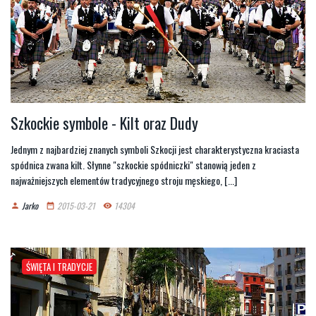
Szkockie symbole - Kilt oraz Dudy
Jednym z najbardziej znanych symboli Szkocji jest charakterystyczna kraciasta
spódnica zwana kilt. Słynne "szkockie spódniczki" stanowią jeden z
najważniejszych elementów tradycyjnego stroju męskiego, [...]
Jarko
2015-03-21
14304
person
date_range
remove_red_eye
ŚWIĘTA I TRADYCJE