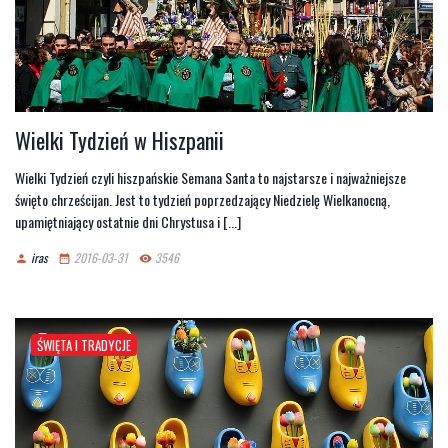
Wielki Tydzień w Hiszpanii
Wielki Tydzień czyli hiszpańskie Semana Santa to najstarsze i najważniejsze
święto chrześcijan. Jest to tydzień poprzedzający Niedzielę Wielkanocną,
upamiętniający ostatnie dni Chrystusa i [...]
iras
2016-03-31
3546
person
date_range
remove_red_eye
ŚWIĘTA I TRADYCJE