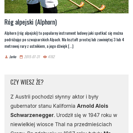
Róg alpejski (Alphorn)
Alphorn (róg alpejski) to popularny instrument ludowy jaki spotkać się można
podróżując po szwajcarskich Alpach. Ma kształt prostej lub zawiniętej 3 lub 4
metrowej rury z ustnikiem, a jego dźwięk [...]
Jarko
2015-07-31
4762
person
date_range
remove_red_eye
CZY WIESZ ŻE?
Z Austrii pochodzi słynny aktor i były
gubernator stanu Kalifornia
Arnold Alois
Schwarzenegger
. Urodził się w 1947 roku w
niewielkiej wiosce Thal na przedmieściach