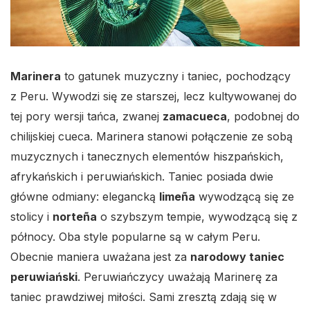
Marinera
to gatunek muzyczny i taniec, pochodzący
z Peru. Wywodzi się ze starszej, lecz kultywowanej do
tej pory wersji tańca, zwanej
zamacueca
, podobnej do
chilijskiej cueca. Marinera stanowi połączenie ze sobą
muzycznych i tanecznych elementów hiszpańskich,
afrykańskich i peruwiańskich. Taniec posiada dwie
główne odmiany: elegancką
limeña
wywodzącą się ze
stolicy i
norteña
o szybszym tempie, wywodzącą się z
północy. Oba style popularne są w całym Peru.
Obecnie maniera uważana jest za
narodowy taniec
peruwiański
. Peruwiańczycy uważają Marinerę za
taniec prawdziwej miłości. Sami zresztą zdają się w