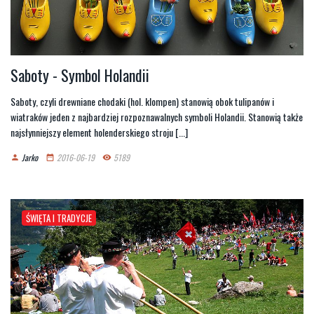
Saboty - Symbol Holandii
Saboty, czyli drewniane chodaki (hol. klompen) stanowią obok tulipanów i
wiatraków jeden z najbardziej rozpoznawalnych symboli Holandii. Stanowią także
najsłynniejszy element holenderskiego stroju [...]
Jarko
2016-06-19
5189
person
date_range
remove_red_eye
ŚWIĘTA I TRADYCJE