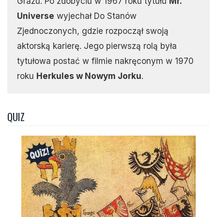
Grazu. Po zdobyciu w 1967 roku tytułu
Mr.
Universe
wyjechał Do Stanów
Zjednoczonych, gdzie rozpoczął swoją
aktorską karierę. Jego pierwszą rolą była
tytułowa postać w filmie nakręconym w 1970
roku
Herkules w Nowym Jorku
.
QUIZ