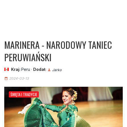
MARINERA - NARODOWY TANIEC
PERUWIAŃSKI
Kraj:
Peru
·
Dodał:
Jarko
person
2024-03-13
date_range
ŚWIĘTA I TRADYCJE