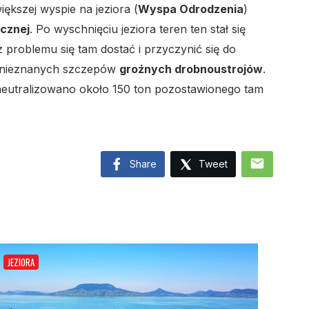
iększej wyspie na jeziora (
Wyspa Odrodzenia
)
icznej
. Po wyschnięciu jeziora teren ten stał się
 problemu się tam dostać i przyczynić się do
w nieznanych szczepów
groźnych drobnoustrojów
.
neutralizowano około 150 ton pozostawionego tam
mail
Share
Tweet
JEZIORA