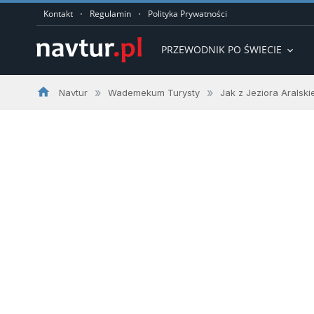
·
·
Kontakt
Regulamin
Polityka Prywatności
PRZEWODNIK PO ŚWIECIE
expand_more
home
»
»
Navtur
Wademekum Turysty
Jak z Jeziora Aralsk