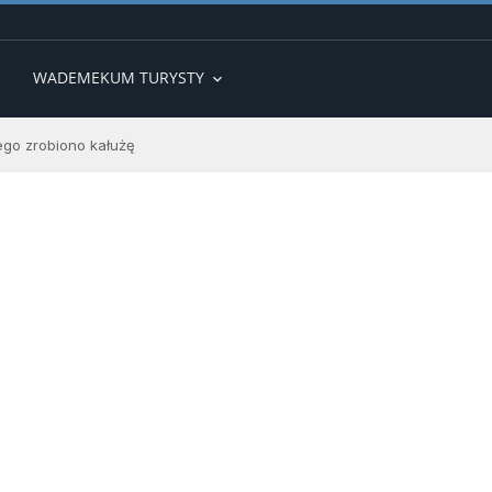
WADEMEKUM TURYSTY
expand_more
iego zrobiono kałużę