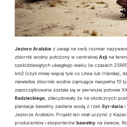
Jezioro Aralskie
z uwagi na swój rozmiar nazywan
zbiornik wodny położony w centralnej
Azji
na teren
sześćdziesiątych ubiegłego wieku (w czasach ZSRR
km2 (czyli mniej-więcej tyle co Litwa lub Irlandia), 
niewielkie zbiorniki wodne zajmujące niespełna 10 t
zapoczątkowana została się w pierwszej połowie X
Radzieckiego
, zdecydowały że na okolicznych pus
plantacje bawełny zasilane wodą z rzek
Syr-daria
i
Jeziorze Aralskim. Projekt ten miał uczynić z Kaz
producentów i eksporterów
bawełny
na świecie. R