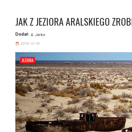
JAK Z JEZIORA ARALSKIEGO ZRO
Dodał:
Jarko
person
2014-12-10
date_range
JEZIORA