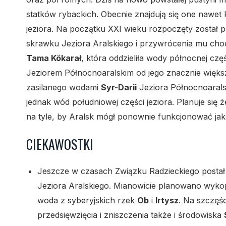
statków rybackich. Obecnie znajdują się one nawet k
jeziora. Na początku XXI wieku rozpoczęty zosta
skrawku Jeziora Aralskiego i przywrócenia mu cho
Tama Kökarał
, która oddzieliła wody północnej cz
Jeziorem Północnoaralskim od jego znacznie większ
zasilanego wodami
Syr-Darii
Jeziora Północnoaralsk
jednak wód południowej części jeziora. Planuje się 
na tyle, by Aralsk mógł ponownie funkcjonować jak
CIEKAWOSTKI
Jeszcze w czasach Związku Radzieckiego posta
Jeziora Aralskiego. Mianowicie planowano wykopa
woda z syberyjskich rzek
Ob
i
Irtysz
. Na szczęśc
przedsięwzięcia i zniszczenia także i środowiska