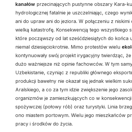
kanałów
przecinających pustynne obszary Kara-ku
hydrologicznej fatalnie je uszczelniając, czego wyn
ani do upraw ani do jeziora. W połączeniu z niski
wielką katastrofę. Konsekwencją tego wszystkiego s
które począwszy od lat sześćdziesiątych do końca 
niemal dziesięciokrotnie. Mimo protestów wielu
eko
kontynuowały swój projekt irygacyjny twierdząc, ż
dużo ważniejsze niż opinie fachowców. W tym samy
Uzbekistanie, czyniąc z republiki głównego ekspor
produkcji bawełny nie okazał się jednak wielkim 
Aralskiego, a co za tym idzie zwiększenie jego za
organizmów je zamieszkujących co w konsekwencji p
spożywczej (połowy rób) oraz turystyki. Linia brzeg
ono miastem portowym. Wielu jego mieszkańców pr
pracy i środków do życia.