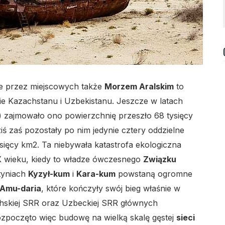
e przez miejscowych także
Morzem Aralskim
to
ie Kazachstanu i Uzbekistanu. Jeszcze w latach
) zajmowało ono powierzchnię przeszło 68 tysięcy
dziś zaś pozostały po nim jedynie cztery oddzielne
ysięcy km2. Ta niebywała katastrofa ekologiczna
X wieku, kiedy to władze ówczesnego
Związku
tyniach
Kyzył-kum
i
Kara-kum
powstaną ogromne
Amu-daria
, które kończyły swój bieg właśnie w
achskiej SRR oraz Uzbeckiej SRR głównych
ozpoczęto więc budowę na wielką skalę gęstej
sieci