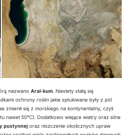
którą nazwano
Aral-kum
. Niestety stałą się
ami ochrony roślin jakie spłukiwane były z pól
e zmienił się z morskiego na kontynentalny, czyli
 tu nawet 50°C). Dodatkowo wiejące wiatry oraz silne
y pustynnej
oraz niszczenie okolicznych upraw
 można spotkać wiele zardzewiałych wraków dawnych