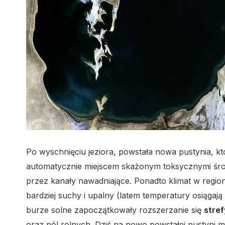
Po wyschnięciu jeziora, powstała nowa pustynia, 
automatycznie miejscem skażonym toksycznymi środk
przez kanały nawadniające. Ponadto klimat w regioni
bardziej suchy i upalny (latem temperatury osiągają
burze solne zapoczątkowały rozszerzanie się
stref
oraz pól rolnych. Dziś na nowo powstałej pustyni