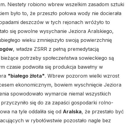
m. Niestety robiono wbrew wszelkim zasadom sztuki
ikiem było to, że przeszło połowa wody nie docierała
mi opadami deszczów w tych rejonach wróżyło to
tało się powolne wysychanie Jeziora Aralskiego,
ubiegłego wieku zmniejszyło swoją powierzchnię
logów
, władze ZSRR z pełną premedytacją
e bieżące potrzeby społeczeństwa sowieckiego są
m czasie podwoiła się produkcja bawełny w
tera
"białego żłota"
. Wbrew pozorom wielki wzrost
sukcesem ekonomicznym, bowiem wyschnięcie Jeziora
solenia spowodowało wymarcie niemal wszystkich
rzyczyniło się do za zapaści gospodarki rolno-
owa na tyle oddaliła się od
Aralska
, że przestało być
acujących w rybołówstwie pozostało nagle bez