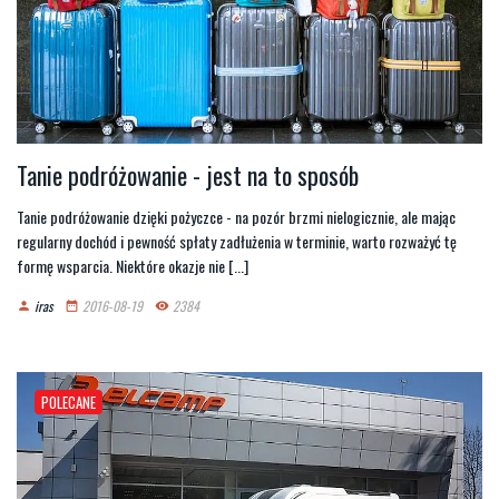
Tanie podróżowanie - jest na to sposób
Tanie podróżowanie dzięki pożyczce - na pozór brzmi nielogicznie, ale mając
regularny dochód i pewność spłaty zadłużenia w terminie, warto rozważyć tę
formę wsparcia. Niektóre okazje nie [...]
iras
2016-08-19
2384
person
date_range
remove_red_eye
POLECANE