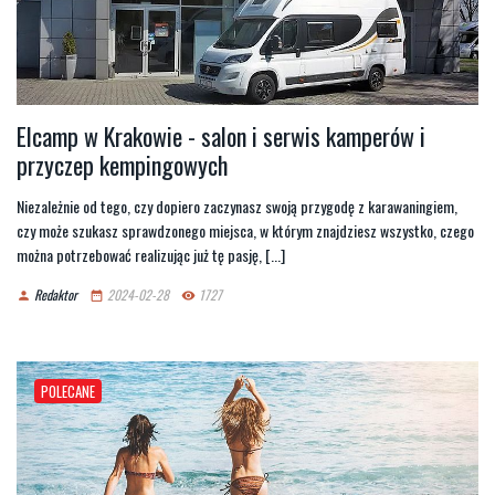
Elcamp w Krakowie - salon i serwis kamperów i
przyczep kempingowych
Niezależnie od tego, czy dopiero zaczynasz swoją przygodę z karawaningiem,
czy może szukasz sprawdzonego miejsca, w którym znajdziesz wszystko, czego
można potrzebować realizując już tę pasję, [...]
Redaktor
2024-02-28
1727
person
date_range
remove_red_eye
POLECANE