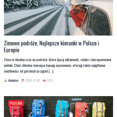
Zimowe podróże. Najlepsze kierunki w Polsce i
Europie
Zima to idealny czas na podróże, które łączą aktywność, relaks i niezapomniane
widoki. Choć chłodne miesiące bywają wyzwaniem, oferują także wyjątkowe
możliwości: od górskich przygód [...]
Redaktor
2024-12-03
1315
person
date_range
remove_red_eye
POLECANE