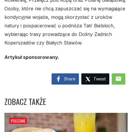
Rówieńkę, Przełęcz pod Kopą oraz Polanę Gałajdową.
Osoby, które nie chcą zapuszczać się na wymagające
kondycyjnie wojaże, mogą skorzystać z uroków
natury i pospacerować u podnóża Tatr Bielskich,
wybierając trasy prowadzące do Doliny Zadnich
Koperszadów czy Białych Stawów.
Artykuł sponsorowany.
mail
Share
Tweet
ZOBACZ TAKŻE
POLECANE