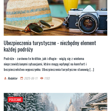
Ubezpieczenia turystyczne - niezbędny element
każdej podróży
Podróże - zarówno te krótkie, jak i długie - wiążą się z wieloma
nieprzewidzianymi sytuacjami, które mogą wpłynąć na komfort i
bezpieczeństwo wypoczynku. Ubezpieczenia turystyczne stanowią [...]
Redaktor
2025-06-11
1193
person
date_range
remove_red_eye
POLECANE