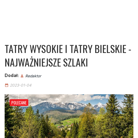
TATRY WYSOKIE I TATRY BIELSKIE -
NAJWAŻNIEJSZE SZLAKI
Dodał:
Redaktor
person
2023-01-04
date_range
POLECANE