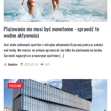
Plażowanie nie musi być monotonne - sprawdź te
wodne aktywności
Jest wiele ciekawych sportów i rodzajów aktywności fizycznej podczas pobytu
nad wodą. Nie musisz na urlopie ograniczać się tylko do plażowania na leżaku.
Sprawdź najgorętsze propozycje sportowe [...]
Redaktor
2023-07-20
1421
person
date_range
remove_red_eye
POLECANE