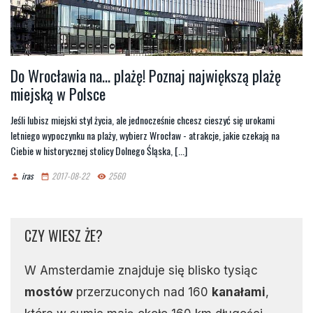
Do Wrocławia na... plażę! Poznaj największą plażę
miejską w Polsce
Jeśli lubisz miejski styl życia, ale jednocześnie chcesz cieszyć się urokami
letniego wypoczynku na plaży, wybierz Wrocław - atrakcje, jakie czekają na
Ciebie w historycznej stolicy Dolnego Śląska, [...]
iras
2017-08-22
2560
person
date_range
remove_red_eye
CZY WIESZ ŻE?
W Amsterdamie znajduje się blisko tysiąc
mostów
przerzuconych nad 160
kanałami
,