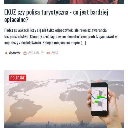
EKUZ czy polisa turystyczna - co jest bardziej
opłacalne?
Podczas wakacji liczy się nie tylko odpoczynek, ale również gwarancja
bezpieczeństwa. Chcemy czuć się pewnie i komfortowo, podróżując nawet w
najdalszy zakątek świata. Kolejne miejsca na mapie [...]
Redaktor
2023-01-10
2085
person
date_range
remove_red_eye
POLECANE