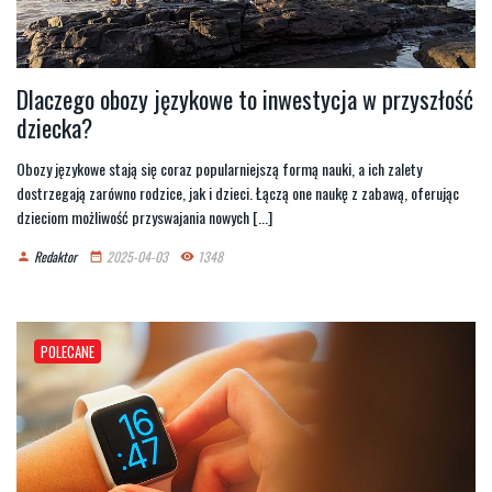
Dlaczego obozy językowe to inwestycja w przyszłość
dziecka?
Obozy językowe stają się coraz popularniejszą formą nauki, a ich zalety
dostrzegają zarówno rodzice, jak i dzieci. Łączą one naukę z zabawą, oferując
dzieciom możliwość przyswajania nowych [...]
Redaktor
2025-04-03
1348
person
date_range
remove_red_eye
POLECANE