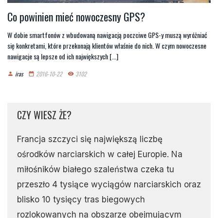
Co powinien mieć nowoczesny GPS?
W dobie smartfonów z wbudowaną nawigacją poczciwe GPS-y muszą wyróżniać
się konkretami, które przekonają klientów właśnie do nich. W czym nowoczesne
nawigacje są lepsze od ich największych [...]
iras
2016-10-22
3102
person
date_range
remove_red_eye
CZY WIESZ ŻE?
Francja szczyci się największą liczbę
ośrodków narciarskich w całej Europie. Na
miłośników białego szaleństwa czeka tu
przeszło 4 tysiące wyciągów narciarskich oraz
blisko 10 tysięcy tras biegowych
rozlokowanych na obszarze obejmującym