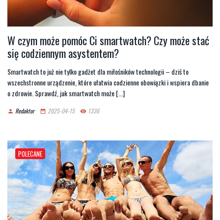
W czym może pomóc Ci smartwatch? Czy może stać
się codziennym asystentem?
Smartwatch to już nie tylko gadżet dla miłośników technologii – dziś to
wszechstronne urządzenie, które ułatwia codzienne obowiązki i wspiera dbanie
o zdrowie. Sprawdź, jak smartwatch może [...]
Redaktor
2025-04-15
1336
person
date_range
remove_red_eye
POLECANE