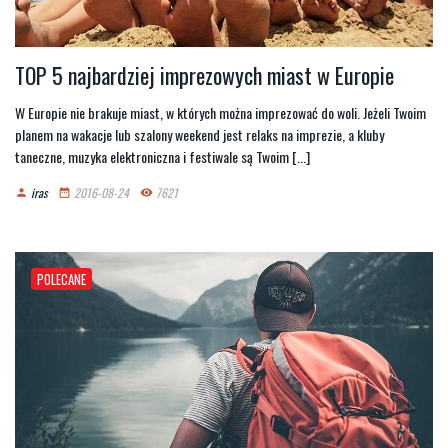
TOP 5 najbardziej imprezowych miast w Europie
W Europie nie brakuje miast, w których można imprezować do woli. Jeżeli Twoim
planem na wakacje lub szalony weekend jest relaks na imprezie, a kluby
taneczne, muzyka elektroniczna i festiwale są Twoim [...]
iras
2016-08-24
7621
person
date_range
remove_red_eye
POLECANE