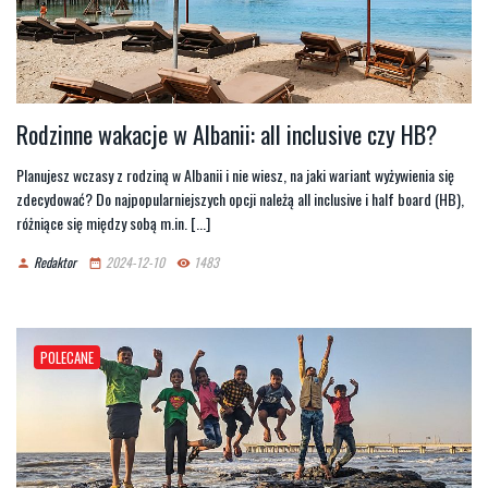
Rodzinne wakacje w Albanii: all inclusive czy HB?
Planujesz wczasy z rodziną w Albanii i nie wiesz, na jaki wariant wyżywienia się
zdecydować? Do najpopularniejszych opcji należą all inclusive i half board (HB),
różniące się między sobą m.in. [...]
Redaktor
2024-12-10
1483
person
date_range
remove_red_eye
POLECANE