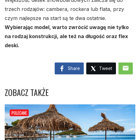
Większość desek snowboardowych zalicza się do
trzech rodzajów: cambera, rockera lub flata, przy
czym najlepsze na start są te dwa ostatnie.
Wybierając model, warto zwrócić uwagę nie tylko
na rodzaj konstrukcji, ale też na długość oraz flex
deski.
mail
Share
Tweet
ZOBACZ TAKŻE
POLECANE