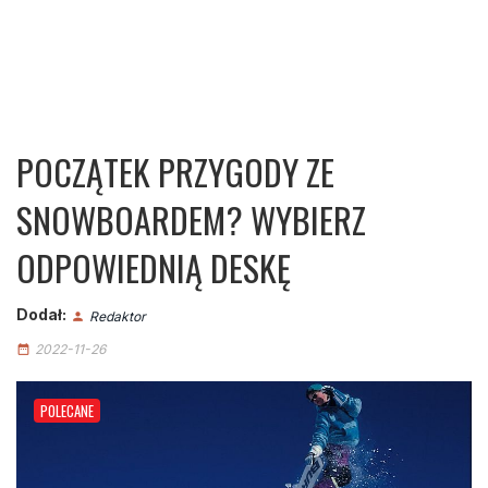
POCZĄTEK PRZYGODY ZE
SNOWBOARDEM? WYBIERZ
ODPOWIEDNIĄ DESKĘ
Dodał:
Redaktor
person
2022-11-26
date_range
POLECANE