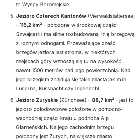
to Wyspy Boromejskie.
Jezioro Czterech Kantonów
(Vierwaldstättersee)
-
115,2 km²
- położone w środkowej części
Szwajcarii i ma silnie rozbudowaną linię brzegową
z licznymi odnogami. Przeważające część
brzegów jeziora jest stroma, w niektórych
miejscach góry wznoszą się tu na wysokość
nawet 1500 metrów nad jego powierzchnią. Nad
jego brzegiem znajdują się takie miasta jak m.in.
Lucerna, Küssnacht czy Ingenbohl.
Jezioro Zuryskie
(Zürichsee) -
88,7 km²
- jest to
jezioro polodowcowe położone w północno-
wschodniej części kraju u podnóża Alp
Glarneńskich. Na jego zachodnim brzegu
położony jest Zurych, największe miasto