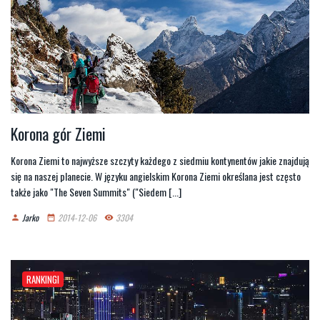
Korona gór Ziemi
Korona Ziemi to najwyższe szczyty każdego z siedmiu kontynentów jakie znajdują
się na naszej planecie. W języku angielskim Korona Ziemi określana jest często
także jako "The Seven Summits" ("Siedem [...]
Jarko
2014-12-06
3304
person
date_range
remove_red_eye
RANKINGI