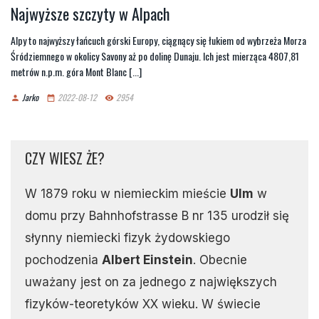
Najwyższe szczyty w Alpach
Alpy to najwyższy łańcuch górski Europy, ciągnący się łukiem od wybrzeża Morza
Śródziemnego w okolicy Savony aż po dolinę Dunaju. Ich jest mierząca 4807,81
metrów n.p.m. góra Mont Blanc [...]
Jarko
2022-08-12
2954
person
date_range
remove_red_eye
CZY WIESZ ŻE?
W 1879 roku w niemieckim mieście
Ulm
w
domu przy Bahnhofstrasse B nr 135 urodził się
słynny niemiecki fizyk żydowskiego
pochodzenia
Albert Einstein
. Obecnie
uważany jest on za jednego z największych
fizyków-teoretyków XX wieku. W świecie