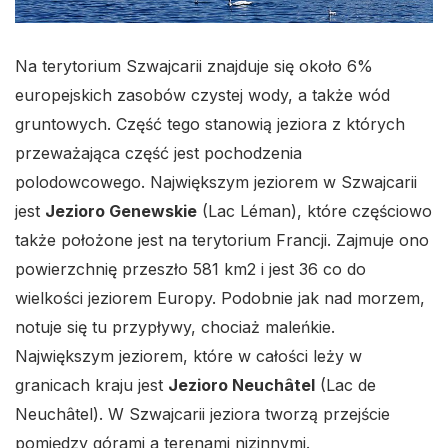
Na terytorium Szwajcarii znajduje się około 6%
europejskich zasobów czystej wody, a także wód
gruntowych. Część tego stanowią jeziora z których
przeważająca część jest pochodzenia
polodowcowego. Największym jeziorem w Szwajcarii
jest
Jezioro Genewskie
(Lac Léman), które częściowo
także położone jest na terytorium Francji. Zajmuje ono
powierzchnię przeszło 581 km2 i jest 36 co do
wielkości jeziorem Europy. Podobnie jak nad morzem,
notuje się tu przypływy, chociaż maleńkie.
Największym jeziorem, które w całości leży w
granicach kraju jest
Jezioro Neuchâtel
(Lac de
Neuchâtel). W Szwajcarii jeziora tworzą przejście
pomiędzy górami a terenami nizinnymi.