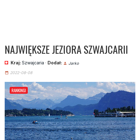
NAJWIĘKSZE JEZIORA SZWAJCARII
Kraj:
Szwajcaria
·
Dodał:
Jarko
person
2022-08-08
date_range
RANKINGI