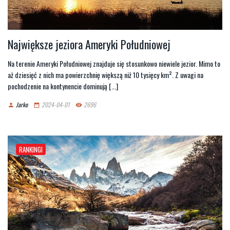
Największe jeziora Ameryki Południowej
Na terenie Ameryki Południowej znajduje się stosunkowo niewiele jezior. Mimo to
aż dziesięć z nich ma powierzchnię większą niż 10 tysięcy km². Z uwagi na
pochodzenie na kontynencie dominują [...]
Jarko
2024-04-01
2696
person
date_range
remove_red_eye
RANKINGI