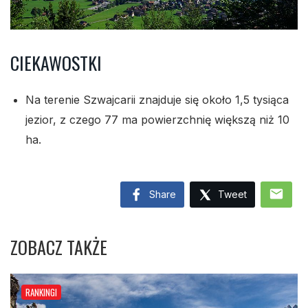
CIEKAWOSTKI
Na terenie Szwajcarii znajduje się około 1,5 tysiąca
jezior, z czego 77 ma powierzchnię większą niż 10
ha.
mail
Share
Tweet
ZOBACZ TAKŻE
RANKINGI