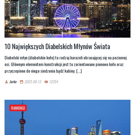
10 Największych Diabelskich Młynów Świata
Diabelski młyn (diabelskie koło) to rodzaj karuzeli obracającej się na poziomej
osi. Głównym elementem konstrukcji jest tu zorientowane pionowo koło oraz
przyczepione do niego siedzenia bądź kabiny. [...]
Jarko
2023-09-13
12354
person
date_range
remove_red_eye
RANKINGI