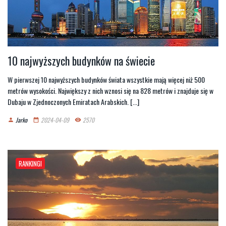
10 najwyższych budynków na świecie
W pierwszej 10 najwyższych budynków świata wszystkie mają więcej niż 500
metrów wysokości. Największy z nich wznosi się na 828 metrów i znajduje się w
Dubaju w Zjednoczonych Emiratach Arabskich. [...]
Jarko
2024-04-09
2570
person
date_range
remove_red_eye
RANKINGI