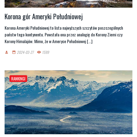
Korona gór Ameryki Południowej
Korona Ameryki Południowej to lista najwyższych szczytów poszczególnych
państw tego kontynentu. Powstała ona przez analogię do Korony Ziemi czy
Korony Himalajów. Mimo, że w Ameryce Południowej [...]
2024-03-27
1599
person
date_range
remove_red_eye
RANKINGI