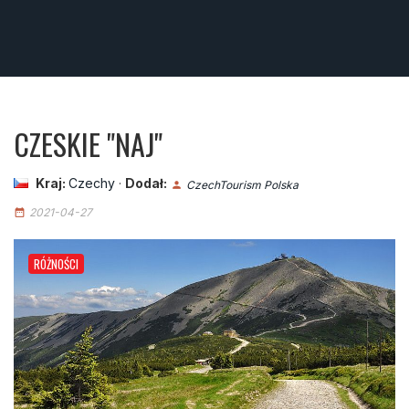
CZESKIE "NAJ"
Kraj:
Czechy
·
Dodał:
CzechTourism Polska
person
2021-04-27
date_range
RÓŻNOŚCI