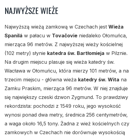
NAJWYŻSZE WIEŻE
Najwyższą wieżą zamkową w Czechach jest
Wieża
Spanilá
w pałacu w
Tovačovie
niedaleko Ołomuńca,
mierząca 96 metrów. Z najwyższej wieży kościelnej
(102 metry) słynie
katedra św. Bartłomieja
w Pilznie.
Na drugim miejscu plasuje się wieża katedry św.
Wacława w Ołomuńcu, która mierzy 101 metrów, a na
trzecim miejscu - główna wieża
katedry św. Wita
na
Zamku Praskim, mierząca 96 metrów. W niej znajduje
się największy czeski dzwon Zygmund. To prawdziwy
rekordzista: pochodzi z 1549 roku, jego wysokość
wynosi ponad dwa metry, średnica 256 centymetrów,
a waga około 16,5 tony. Żadna z wież kościelnych czy
zamkowych w Czechach nie dorównuje wysokością