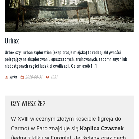
Urbex
Urbex czyli urban exploration (eksploracja miejska) to rodzaj aktywności
polegający na eksplorowaniu opuszczonych, zrujnowanych, zapomnianych lub
niedostępnych części ludzkiej cywilizacji. Celem osób [...]
Jarko
2020-08-31
1931
person
date_range
remove_red_eye
CZY WIESZ ŻE?
W XVIII wiecznym złotym kościele (Igreja do
Carmo) w Faro znajduje się
Kaplica Czaszek
(jedna z kilku w Europie). Jej ściany oraz dach