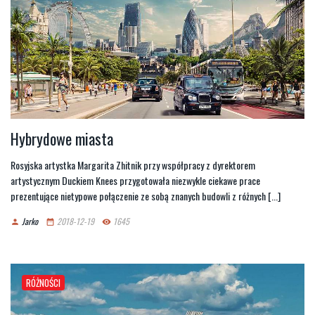
Hybrydowe miasta
Rosyjska artystka Margarita Zhitnik przy współpracy z dyrektorem
artystycznym Duckiem Knees przygotowała niezwykle ciekawe prace
prezentujące nietypowe połączenie ze sobą znanych budowli z różnych [...]
Jarko
2018-12-19
1645
person
date_range
remove_red_eye
RÓŻNOŚCI