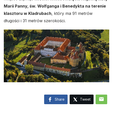
Marii Panny, św. Wolfganga i Benedykta na terenie
klasztoru w Kladrubach
, który ma 91 metrów
długości i 31 metrów szerokości.
mail
Share
Tweet