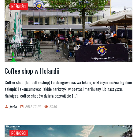
RÓŻNOŚCI
Coffee shop w Holandii
Coffee shop (lub coffeeshop) to obiegowa nazwa lokalu, w którym można legalnie
zakupić i skonsumować lekkie narkotyki w postaci marihuany lub haszyszu.
Najwięcej coffee shopów działa oczywiście [...]
Jarko
2017-12-02
6946
person
date_range
remove_red_eye
RÓŻNOŚCI