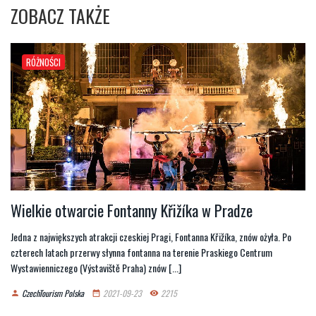
ZOBACZ TAKŻE
RÓŻNOŚCI
Wielkie otwarcie Fontanny Křižíka w Pradze
Jedna z największych atrakcji czeskiej Pragi, Fontanna Křižíka, znów ożyła. Po
czterech latach przerwy słynna fontanna na terenie Praskiego Centrum
Wystawienniczego (Výstaviště Praha) znów [...]
CzechTourism Polska
2021-09-23
2215
person
date_range
remove_red_eye