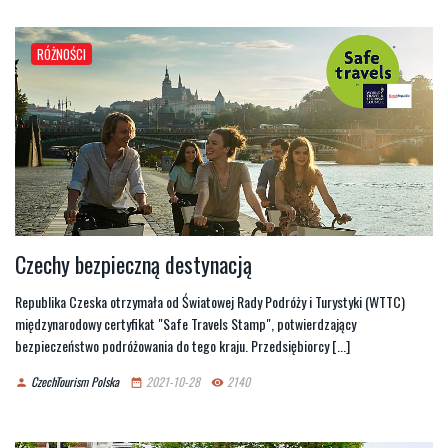
RÓŻNOŚCI
Czechy bezpieczną destynacją
Republika Czeska otrzymała od Światowej Rady Podróży i Turystyki (WTTC)
międzynarodowy certyfikat "Safe Travels Stamp", potwierdzający
bezpieczeństwo podróżowania do tego kraju. Przedsiębiorcy [...]
CzechTourism Polska
2021-10-28
2140
person
date_range
remove_red_eye