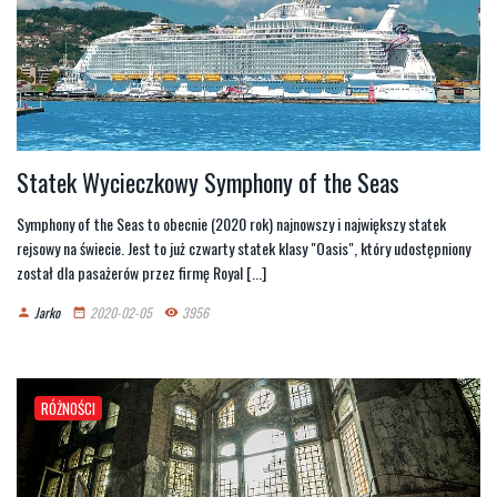
Statek Wycieczkowy Symphony of the Seas
Symphony of the Seas to obecnie (2020 rok) najnowszy i największy statek
rejsowy na świecie. Jest to już czwarty statek klasy "Oasis", który udostępniony
został dla pasażerów przez firmę Royal [...]
Jarko
2020-02-05
3956
person
date_range
remove_red_eye
RÓŻNOŚCI