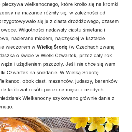
pieczywa wielkanocnego, które kroiło się na kromki
zepisy na mazance różniły się, w zależności od
 przygotowywało się je z ciasta drożdżowego, czasem
owoce. Wilgotności nadawały ciastu śmietana i
owe, nacierane miodem, najczęściej w kształcie
jnie wieczorem w
Wielką Środę
(w Czechach zwaną
udaszka o świcie w Wielki Czwartek, przez cały rok
węża i użądleniem pszczoły. Jeśli nie chce się wam
ielki Czwartek na śniadanie. W Wielką Sobotę
ielkanoc, obok ciast, mazanców, judaszy, baranków
ole królował rosół i pieczone mięso z młodych
Poniedziałek Wielkanocny szykowano głównie dania z
cnego.