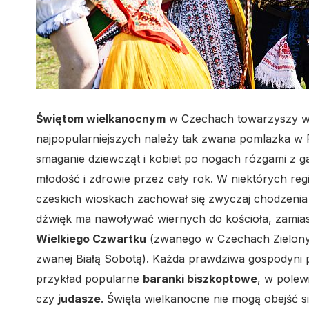
Świętom wielkanocnym
w Czechach towarzyszy wie
najpopularniejszych należy tak zwana pomlazka w P
smaganie dziewcząt i kobiet po nogach rózgami z
młodość i zdrowie przez cały rok. W niektórych re
czeskich wioskach zachował się zwyczaj chodzenia
dźwięk ma nawoływać wiernych do kościoła, zamias
Wielkiego Czwartku
(zwanego w Czechach Zielon
zwanej Białą Sobotą). Każda prawdziwa gospodyni 
przykład popularne
baranki biszkoptowe
, w polew
czy
judasze
. Święta wielkanocne nie mogą obejść s