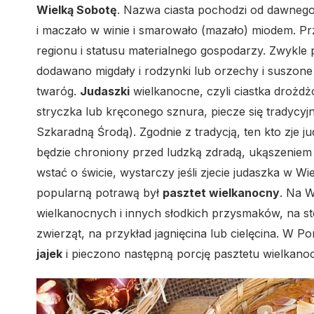
Wielką Sobotę
. Nazwa ciasta pochodzi od dawnego 
i maczało w winie i smarowało (mazało) miodem. Pr
regionu i statusu materialnego gospodarzy. Zwykle
dodawano migdały i rodzynki lub orzechy i suszone 
twaróg.
Judaszki
wielkanocne, czyli ciastka drożdż
stryczka lub kręconego sznura, piecze się tradycy
Szkaradną Środą). Zgodnie z tradycją, ten kto zje j
będzie chroniony przed ludzką zdradą, ukąszeniem 
wstać o świcie, wystarczy jeśli zjecie judaszka w W
popularną potrawą był
pasztet wielkanocny
. Na W
wielkanocnych i innych słodkich przysmaków, na st
zwierząt, na przykład jagnięcina lub cielęcina. W 
jajek
i pieczono następną porcję pasztetu wielkano