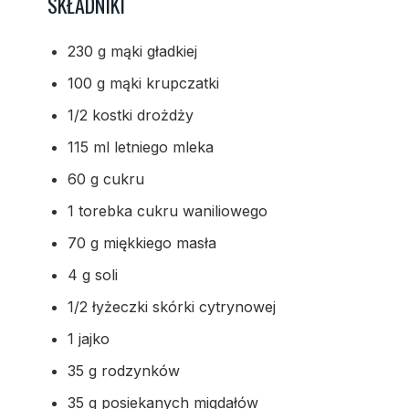
SKŁADNIKI
230 g mąki gładkiej
100 g mąki krupczatki
1/2 kostki drożdży
115 ml letniego mleka
60 g cukru
1 torebka cukru waniliowego
70 g miękkiego masła
4 g soli
1/2 łyżeczki skórki cytrynowej
1 jajko
35 g rodzynków
35 g posiekanych migdałów