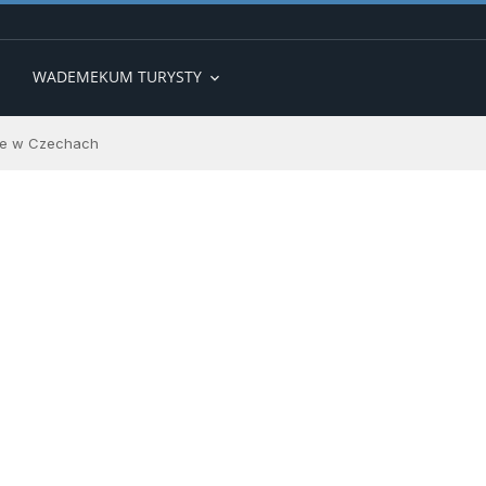
WADEMEKUM TURYSTY
expand_more
ne w Czechach