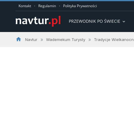
·
·
Kontakt
Regulamin
Polityka Prywatności
PRZEWODNIK PO ŚWIECIE
expand_more
home
»
»
Navtur
Wademekum Turysty
Tradycje Wielkanoc