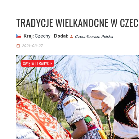
TRADYCJE WIELKANOCNE W CZE
Kraj:
Czechy
·
Dodał:
CzechTourism Polska
person
2021-03-27
date_range
ŚWIĘTA I TRADYCJE