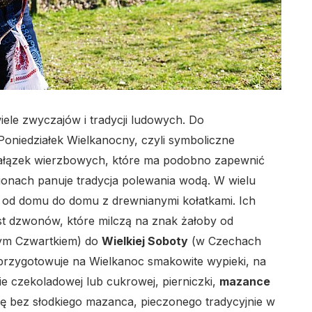
le zwyczajów i tradycji ludowych. Do
oniedziałek Wielkanocny, czyli symboliczne
 gałązek wierzbowych, które ma podobno zapewnić
gionach panuje tradycja polewania wodą. W wielu
 od domu do domu z drewnianymi kołatkami. Ich
t dzwonów, które milczą na znak żałoby od
ym Czwartkiem) do
Wielkiej Soboty
(w Czechach
przygotowuje na Wielkanoc smakowite wypieki, na
ie czekoladowej lub cukrowej, pierniczki,
mazance
ię bez słodkiego mazanca, pieczonego tradycyjnie w