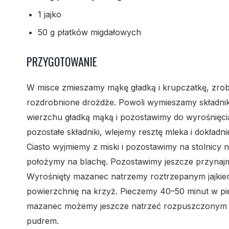
1 jajko
50 g płatków migdałowych
PRZYGOTOWANIE
W misce zmieszamy mąkę gładką i krupczatkę, zrobi
rozdrobnione drożdże. Powoli wymieszamy składniki
wierzchu gładką mąką i pozostawimy do wyrośnięci
pozostałe składniki, wlejemy resztę mleka i dokład
Ciasto wyjmiemy z miski i pozostawimy na stolnicy
położymy na blachę. Pozostawimy jeszcze przynajmn
Wyrośnięty mazanec natrzemy roztrzepanym jajkiem
powierzchnię na krzyż. Pieczemy 40–50 minut w pi
mazanec możemy jeszcze natrzeć rozpuszczonym 
pudrem.