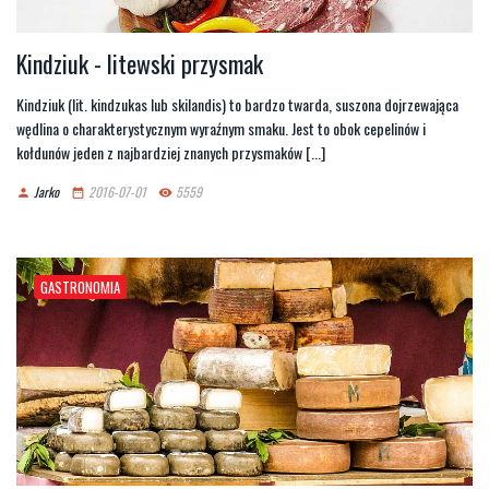
Kindziuk - litewski przysmak
Kindziuk (lit. kindzukas lub skilandis) to bardzo twarda, suszona dojrzewająca
wędlina o charakterystycznym wyraźnym smaku. Jest to obok cepelinów i
kołdunów jeden z najbardziej znanych przysmaków [...]
Jarko
2016-07-01
5559
person
date_range
remove_red_eye
GASTRONOMIA