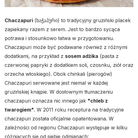
Chaczapuri
(ხაჭაპური) to tradycyjny gruziński placek
zapiekany razem z serem. Jest to bardzo sycąca
potrawa i stosunkowo łatwa w przygotowaniu.
Chaczapuri może być podawane również z różnymi
dodatkami, na przykład z
sosem adżika
(pasta z
czerwonej papryki z dodatkiem soli, czosnku, ziół oraz
orzecha włoskiego). Obok chinkali (pierogów)
Chaczapuri serwowane jest niemal w każdej
gruzińskiej knajpie. W dosłownym tłumaczeniu
chaczapuri oznacza nic innego jak
"chleb z
twarogiem"
. W 2011 roku receptura na tradycyjne
chaczapuri została oficjalnie opatentowana. W
zależności od regionu Chaczapuri występuje w kilku
różniących się od siebie odmianach: