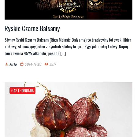
Ryskie Czarne Balsamy
Słynny Ryski Czarny Balsam (Riga Melnais Balzams) to tradycyjny łotewski likier
ziołowy, stanowiący jeden z symboli stolicy kraju - Rygi jak i całej Łotwy. Napój
ten zawiera 45% alkoholu, posada [...]
Jarko
2014-11-20
9817
person
date_range
remove_red_eye
GASTRONOMIA