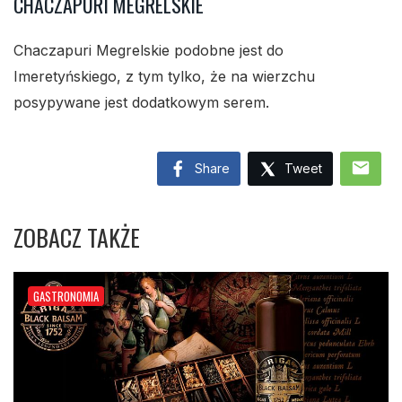
CHACZAPURI MEGRELSKIE
Chaczapuri Megrelskie podobne jest do
Imeretyńskiego, z tym tylko, że na wierzchu
posypywane jest dodatkowym serem.
mail
Share
Tweet
ZOBACZ TAKŻE
GASTRONOMIA