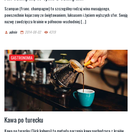
Szampan (franc. champagne) to szczególny rodzaj wina musującego,
powszechnie kojarzony ze świętowaniem, luksusem i życiem wyższych sfer. Swoją
nazwę zawdzięcza krainie w północno-wschodniej [...]
admin
2014-08-02
4319
person
date_range
remove_red_eye
GASTRONOMIA
Kawa po turecku
Kawa po turecku (Türk kahvesi) to metoda parzenia kawy pochodząca z krajów