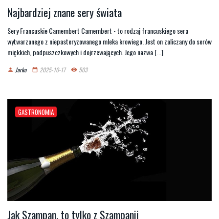
Najbardziej znane sery świata
Sery Francuskie Camembert Camembert - to rodzaj francuskiego sera
wytwarzanego z niepasteryzowanego mleka krowiego. Jest on zaliczany do serów
miękkich, podpuszczkowych i dojrzewających. Jego nazwa [...]
Jarko
2025-10-17
503
person
date_range
remove_red_eye
GASTRONOMIA
Jak Szampan, to tylko z Szampanii