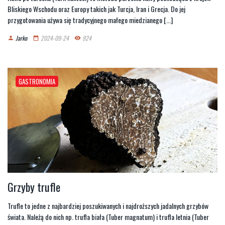
Bliskiego Wschodu oraz Europy takich jak Turcja, Iran i Grecja. Do jej
przygotowania używa się tradycyjnego małego miedzianego [...]
Jarko
2024-09-24
924
person
date_range
remove_red_eye
GASTRONOMIA
Grzyby trufle
Trufle to jedne z najbardziej poszukiwanych i najdroższych jadalnych grzybów
świata. Należą do nich np. trufla biała (Tuber magnatum) i trufla letnia (Tuber