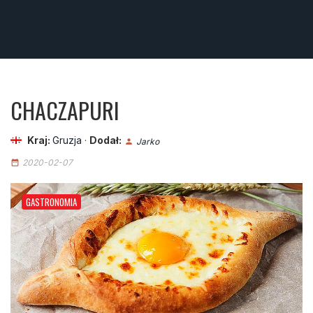
CHACZAPURI
Kraj:
Gruzja
·
Dodał:
Jarko
person
2020-02-07
date_range
GASTRONOMIA