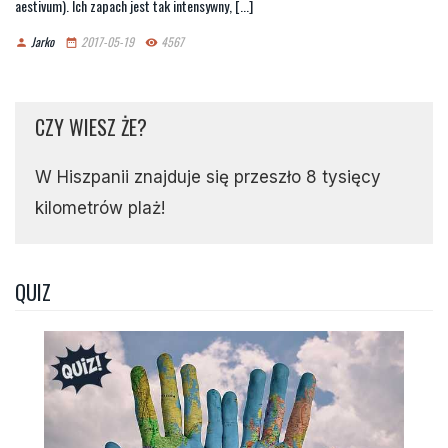
aestivum). Ich zapach jest tak intensywny, [...]
Jarko
2017-05-19
4567
person
date_range
remove_red_eye
CZY WIESZ ŻE?
W Hiszpanii znajduje się przeszło 8 tysięcy
kilometrów plaż!
QUIZ