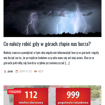
Co należy robić gdy w górach złapie nas burza?
Należy zawsze pamiętać o tym aby nigdy nie lekceważyć burzy w górach i nigdy
nie liczyć na to, że przejdzie bokiem czy uda nam się od niej uciec. Burze w
górach potrafią się bardzo szybko przemieszczać [...]
Jarko
2014-11-22
4631
person
date_range
remove_red_eye
PORADNIKI