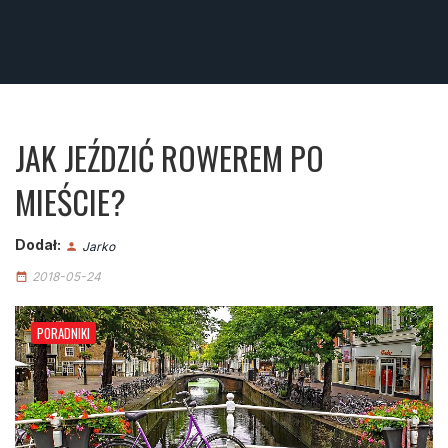
JAK JEŹDZIĆ ROWEREM PO
MIEŚCIE?
Dodał:
Jarko
person
2018-05-24
date_range
PORADNIKI