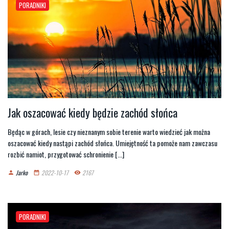
PORADNIKI
Jak oszacować kiedy będzie zachód słońca
Będąc w górach, lesie czy nieznanym sobie terenie warto wiedzieć jak można
oszacować kiedy nastąpi zachód słońca. Umiejętność ta pomoże nam zawczasu
rozbić namiot, przygotować schronienie [...]
Jarko
2022-10-17
2167
person
date_range
remove_red_eye
PORADNIKI