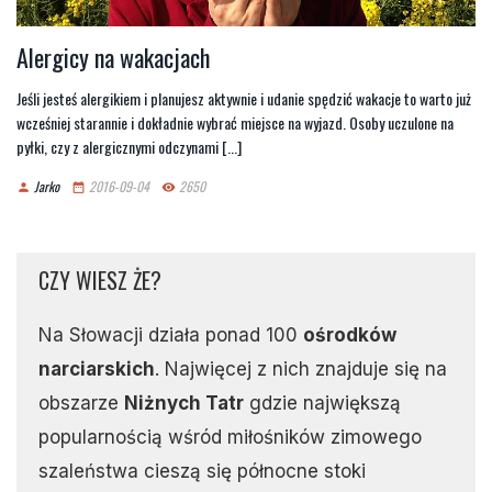
Alergicy na wakacjach
Jeśli jesteś alergikiem i planujesz aktywnie i udanie spędzić wakacje to warto już
wcześniej starannie i dokładnie wybrać miejsce na wyjazd. Osoby uczulone na
pyłki, czy z alergicznymi odczynami [...]
Jarko
2016-09-04
2650
person
date_range
remove_red_eye
CZY WIESZ ŻE?
Na Słowacji działa ponad 100
ośrodków
narciarskich
. Najwięcej z nich znajduje się na
obszarze
Niżnych Tatr
gdzie największą
popularnością wśród miłośników zimowego
szaleństwa cieszą się północne stoki