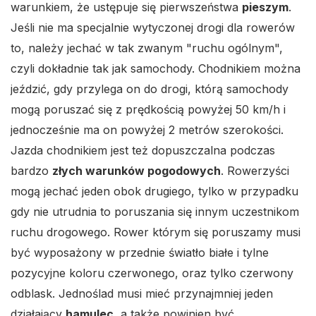
warunkiem, że ustępuje się pierwszeństwa
pieszym
.
Jeśli nie ma specjalnie wytyczonej drogi dla rowerów
to, należy jechać w tak zwanym "ruchu ogólnym",
czyli dokładnie tak jak samochody. Chodnikiem można
jeździć, gdy przylega on do drogi, którą samochody
mogą poruszać się z prędkością powyżej 50 km/h i
jednocześnie ma on powyżej 2 metrów szerokości.
Jazda chodnikiem jest też dopuszczalna podczas
bardzo
złych warunków pogodowych
. Rowerzyści
mogą jechać jeden obok drugiego, tylko w przypadku
gdy nie utrudnia to poruszania się innym uczestnikom
ruchu drogowego. Rower którym się poruszamy musi
być wyposażony w przednie światło białe i tylne
pozycyjne koloru czerwonego, oraz tylko czerwony
odblask. Jednoślad musi mieć przynajmniej jeden
działający
hamulec
, a także powinien być