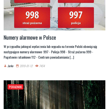
Numery alarmowe w Polsce
W przypadku jakiegoś wydarzenia lub wypadu na terenie Polski obowiązują
następujące numery alarmowe: 997 - Policja 998 - Straż pożarna 999 -
Pogotowie ratunkowe 112 - Centrum powiadamiania [...]
Jarko
2019-01-12
7454
person
date_range
remove_red_eye
PORADNIKI