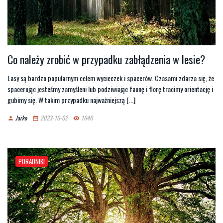
Co należy zrobić w przypadku zabłądzenia w lesie?
Lasy są bardzo popularnym celem wycieczek i spacerów. Czasami zdarza się, że
spacerując jesteśmy zamyśleni lub podziwiając faunę i florę tracimy orientację i
gubimy się. W takim przypadku najważniejszą [...]
Jarko
2023-10-02
1646
person
date_range
remove_red_eye
PORADNIKI