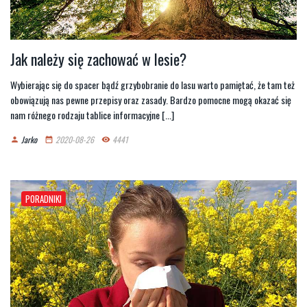
Jak należy się zachować w lesie?
Wybierając się do spacer bądź grzybobranie do lasu warto pamiętać, że tam też
obowiązują nas pewne przepisy oraz zasady. Bardzo pomocne mogą okazać się
nam różnego rodzaju tablice informacyjne [...]
Jarko
2020-08-26
4441
person
date_range
remove_red_eye
PORADNIKI