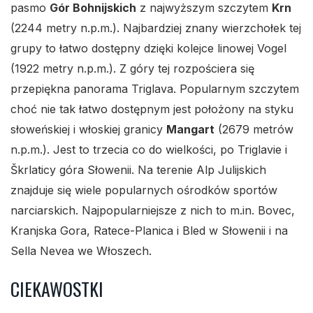
pasmo
Gór Bohnijskich
z najwyższym szczytem
Krn
(2244 metry n.p.m.). Najbardziej znany wierzchołek tej
grupy to łatwo dostępny dzięki kolejce linowej Vogel
(1922 metry n.p.m.). Z góry tej rozpościera się
przepiękna panorama Triglava. Popularnym szczytem
choć nie tak łatwo dostępnym jest położony na styku
słoweńskiej i włoskiej granicy
Mangart
(2679 metrów
n.p.m.). Jest to trzecia co do wielkości, po Triglavie i
Škrlaticy góra Słowenii. Na terenie Alp Julijskich
znajduje się wiele popularnych ośrodków sportów
narciarskich. Najpopularniejsze z nich to m.in. Bovec,
Kranjska Gora, Ratece-Planica i Bled w Słowenii i na
Sella Nevea we Włoszech.
CIEKAWOSTKI