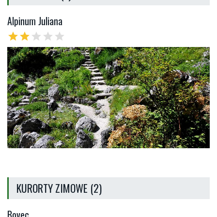
Alpinum Juliana
star
star
star
star
star
KURORTY ZIMOWE (2)
Bovec