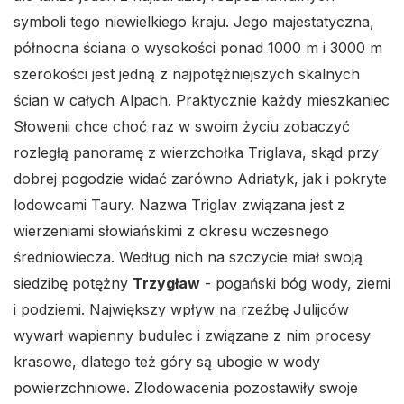
symboli tego niewielkiego kraju. Jego majestatyczna,
północna ściana o wysokości ponad 1000 m i 3000 m
szerokości jest jedną z najpotężniejszych skalnych
ścian w całych Alpach. Praktycznie każdy mieszkaniec
Słowenii chce choć raz w swoim życiu zobaczyć
rozległą panoramę z wierzchołka Triglava, skąd przy
dobrej pogodzie widać zarówno Adriatyk, jak i pokryte
lodowcami Taury. Nazwa Triglav związana jest z
wierzeniami słowiańskimi z okresu wczesnego
średniowiecza. Według nich na szczycie miał swoją
siedzibę potężny
Trzygław
- pogański bóg wody, ziemi
i podziemi. Największy wpływ na rzeźbę Julijców
wywarł wapienny budulec i związane z nim procesy
krasowe, dlatego też góry są ubogie w wody
powierzchniowe. Zlodowacenia pozostawiły swoje