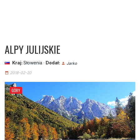
ALPY JULIJSKIE
Kraj:
Słowenia
·
Dodał:
Jarko
person
2018-02-20
date_range
GÓRY