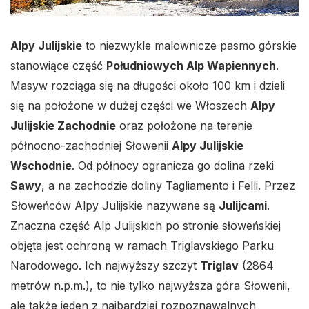
Alpy Julijskie
to niezwykle malownicze pasmo górskie
stanowiące część
Południowych Alp Wapiennych
.
Masyw rozciąga się na długości około 100 km i dzieli
się na położone w dużej części we Włoszech
Alpy
Julijskie Zachodnie
oraz położone na terenie
północno-zachodniej Słowenii
Alpy Julijskie
Wschodnie
. Od północy ogranicza go dolina rzeki
Sawy
, a na zachodzie doliny Tagliamento i Felli. Przez
Słoweńców Alpy Julijskie nazywane są
Julijcami
.
Znaczna część Alp Julijskich po stronie słoweńskiej
objęta jest ochroną w ramach Triglavskiego Parku
Narodowego. Ich najwyższy szczyt
Triglav
(2864
metrów n.p.m.), to nie tylko najwyższa góra Słowenii,
ale także jeden z najbardziej rozpoznawalnych