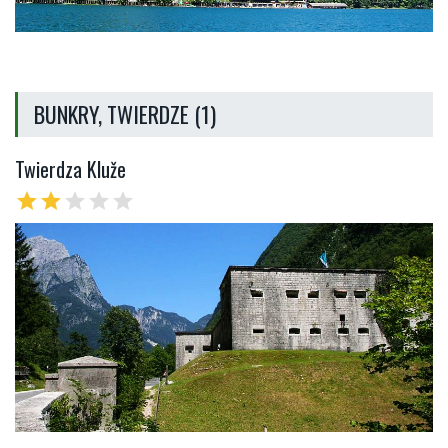
BUNKRY, TWIERDZE (1)
Twierdza Kluže
star
star
star
star
star