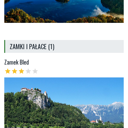
ZAMKI I PAŁACE (1)
Zamek Bled
star
star
star
star
star