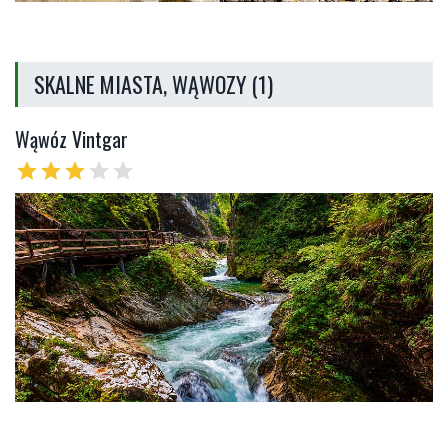
SKALNE MIASTA, WĄWOZY (1)
Wąwóz Vintgar
star
star
star
star
star