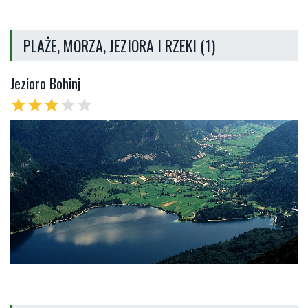
PLAŻE, MORZA, JEZIORA I RZEKI (1)
Jezioro Bohinj
star
star
star
star
star