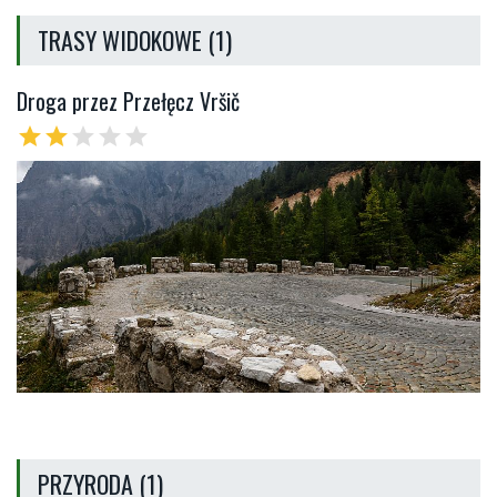
TRASY WIDOKOWE (1)
Droga przez Przełęcz Vršič
star
star
star
star
star
PRZYRODA (1)