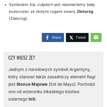
Symbolem Alp Julijskich jest nieśmiertelny biały
koziorożec ze złotymi rogami zwany
Złotoróg
(Zlatorog).
mail
Share
Tweet
CZY WIESZ ŻE?
Jednym z narodowych symboli Argentyny,
który stanowi także zasadniczy element flagi
jest
Słońce Majowe
(Sol de Mayo). Pochodzi
ono od wizerunku inkaskiego bóstwa
solarnego
Inti
.