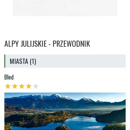
ALPY JULIJSKIE - PRZEWODNIK
MIASTA (1)
Bled
star
star
star
star
star