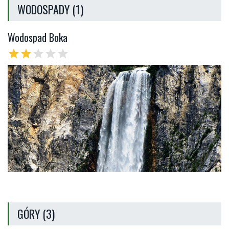
WODOSPADY (1)
Wodospad Boka
star
star
star
star
star
GÓRY (3)