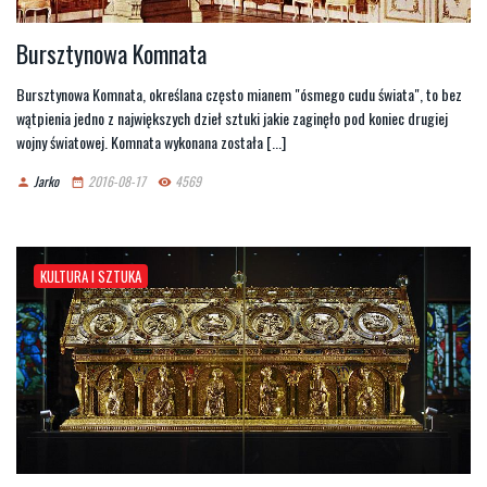
Bursztynowa Komnata
Bursztynowa Komnata, określana często mianem "ósmego cudu świata", to bez
wątpienia jedno z największych dzieł sztuki jakie zaginęło pod koniec drugiej
wojny światowej. Komnata wykonana została [...]
Jarko
2016-08-17
4569
person
date_range
remove_red_eye
KULTURA I SZTUKA