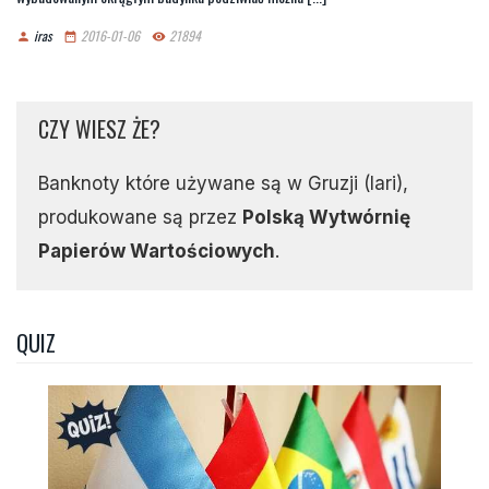
iras
2016-01-06
21894
person
date_range
remove_red_eye
CZY WIESZ ŻE?
Banknoty które używane są w Gruzji (lari),
produkowane są przez
Polską Wytwórnię
Papierów Wartościowych
.
QUIZ