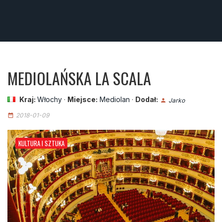
MEDIOLAŃSKA LA SCALA
Kraj:
Włochy
·
Miejsce:
Mediolan
·
Dodał:
Jarko
person
2018-01-09
date_range
KULTURA I SZTUKA