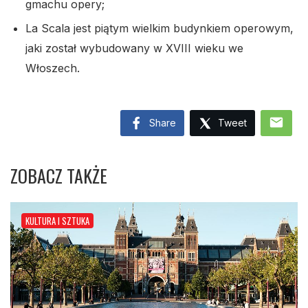
gmachu opery;
La Scala jest piątym wielkim budynkiem operowym,
jaki został wybudowany w XVIII wieku we
Włoszech.
mail
Share
Tweet
ZOBACZ TAKŻE
KULTURA I SZTUKA