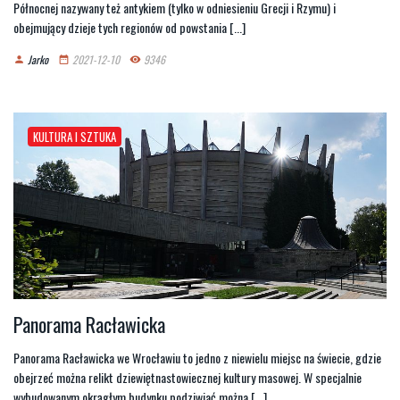
Północnej nazywany też antykiem (tylko w odniesieniu Grecji i Rzymu) i
obejmujący dzieje tych regionów od powstania [...]
Jarko
2021-12-10
9346
person
date_range
remove_red_eye
KULTURA I SZTUKA
Panorama Racławicka
Panorama Racławicka we Wrocławiu to jedno z niewielu miejsc na świecie, gdzie
obejrzeć można relikt dziewiętnastowiecznej kultury masowej. W specjalnie
wybudowanym okrągłym budynku podziwiać można [...]