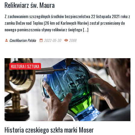
Relikwiarz św. Maura
Z zachowaniem szczególnych środków bezpieczeństwa 22 listopada 2021 roku z
zamku Bečov nad Teplou (26 km od Karlowych Warów) został przeniesiony do
nowego pomieszczenia słynny relikwiarz świętego [...]
CzechTourism Polska
2022-05-30
2088
person
date_range
remove_red_eye
KULTURA I SZTUKA
Historia czeskiego szkła marki Moser