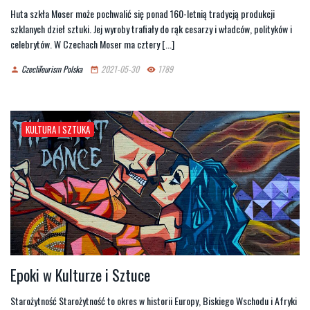
Huta szkła Moser może pochwalić się ponad 160-letnią tradycją produkcji
szklanych dzieł sztuki. Jej wyroby trafiały do rąk cesarzy i władców, polityków i
celebrytów. W Czechach Moser ma cztery [...]
CzechTourism Polska
2021-05-30
1789
person
date_range
remove_red_eye
KULTURA I SZTUKA
Epoki w Kulturze i Sztuce
Starożytność Starożytność to okres w historii Europy, Biskiego Wschodu i Afryki