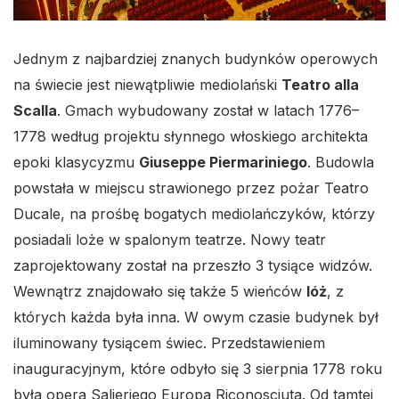
Jednym z najbardziej znanych budynków operowych
na świecie jest niewątpliwie mediolański
Teatro alla
Scalla
. Gmach wybudowany został w latach 1776–
1778 według projektu słynnego włoskiego architekta
epoki klasycyzmu
Giuseppe Piermariniego
. Budowla
powstała w miejscu strawionego przez pożar Teatro
Ducale, na prośbę bogatych mediolańczyków, którzy
posiadali loże w spalonym teatrze. Nowy teatr
zaprojektowany został na przeszło 3 tysiące widzów.
Wewnątrz znajdowało się także 5 wieńców
lóż
, z
których każda była inna. W owym czasie budynek był
iluminowany tysiącem świec. Przedstawieniem
inauguracyjnym, które odbyło się 3 sierpnia 1778 roku
była opera Salieriego Europa Riconosciuta. Od tamtej