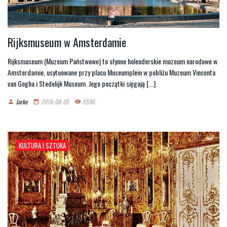
Rijksmuseum w Amsterdamie
Rijksmuseum (Muzeum Państwowe) to słynne holenderskie muzeum narodowe w
Amsterdamie, usytuowane przy placu Museumplein w pobliżu Muzeum Vincenta
van Gogha i Stedelijk Museum. Jego początki sięgają [...]
Jarko
2016-08-05
5596
person
date_range
remove_red_eye
KULTURA I SZTUKA