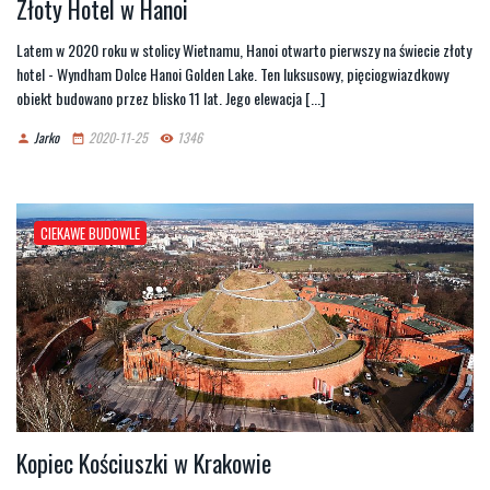
Złoty Hotel w Hanoi
Latem w 2020 roku w stolicy Wietnamu, Hanoi otwarto pierwszy na świecie złoty
hotel - Wyndham Dolce Hanoi Golden Lake. Ten luksusowy, pięciogwiazdkowy
obiekt budowano przez blisko 11 lat. Jego elewacja [...]
Jarko
2020-11-25
1346
person
date_range
remove_red_eye
CIEKAWE BUDOWLE
Kopiec Kościuszki w Krakowie