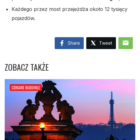
Każdego przez most przejeżdża około 12 tysięcy
pojazdów.
mail
Share
Tweet
ZOBACZ TAKŻE
CIEKAWE BUDOWLE