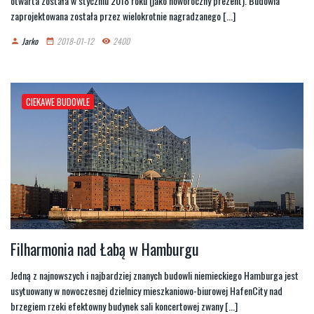
otwarta została w styczniu 2018 roku (jako noworoczny prezent). Budowla
zaprojektowana została przez wielokrotnie nagradzanego [...]
Jarko
2018-01-12
2400
person
date_range
remove_red_eye
CIEKAWE BUDOWLE
Filharmonia nad Łabą w Hamburgu
Jedną z najnowszych i najbardziej znanych budowli niemieckiego Hamburga jest
usytuowany w nowoczesnej dzielnicy mieszkaniowo-biurowej HafenCity nad
brzegiem rzeki efektowny budynek sali koncertowej zwany [...]