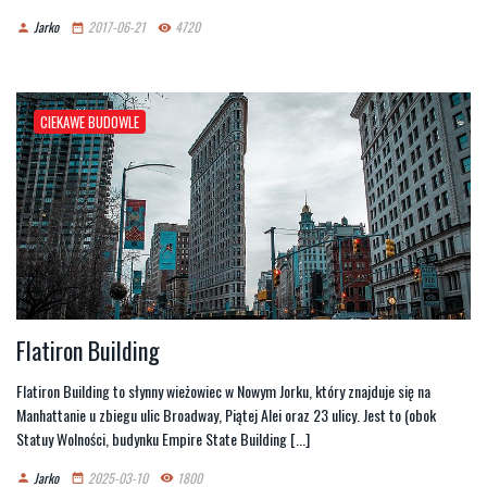
Jarko
2017-06-21
4720
person
date_range
remove_red_eye
CIEKAWE BUDOWLE
Flatiron Building
Flatiron Building to słynny wieżowiec w Nowym Jorku, który znajduje się na
Manhattanie u zbiegu ulic Broadway, Piątej Alei oraz 23 ulicy. Jest to (obok
Statuy Wolności, budynku Empire State Building [...]
Jarko
2025-03-10
1800
person
date_range
remove_red_eye