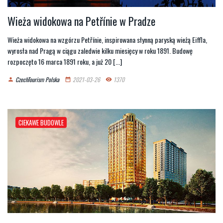
Wieża widokowa na Petřínie w Pradze
Wieża widokowa na wzgórzu Petřínie, inspirowana słynną paryską wieżą Eiffla,
wyrosła nad Pragą w ciągu zaledwie kilku miesięcy w roku 1891. Budowę
rozpoczęto 16 marca 1891 roku, a już 20 [...]
CzechTourism Polska
2021-03-26
1370
person
date_range
remove_red_eye
CIEKAWE BUDOWLE