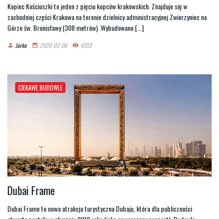
Kopiec Kościuszki to jeden z pięciu kopców krakowskich. Znajduje się w
zachodniej części Krakowa na terenie dzielnicy administracyjnej Zwierzyniec na
Górze św. Bronisławy (308 metrów). Wybudowano [...]
Jarko
2020-03-06
4352
person
date_range
remove_red_eye
CIEKAWE BUDOWLE
Dubai Frame
Dubai Frame to nowa atrakcja turystyczna Dubaju, która dla publiczności