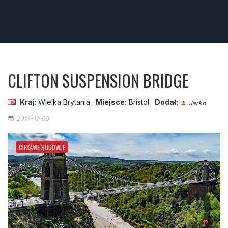
CLIFTON SUSPENSION BRIDGE
Kraj:
Wielka Brytania
·
Miejsce:
Bristol
·
Dodał:
Jarko
person
2017-11-09
date_range
CIEKAWE BUDOWLE