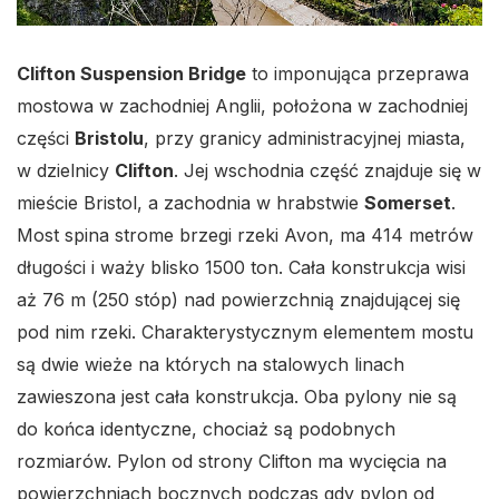
Clifton Suspension Bridge
to imponująca przeprawa
mostowa w zachodniej Anglii, położona w zachodniej
części
Bristolu
, przy granicy administracyjnej miasta,
w dzielnicy
Clifton
. Jej wschodnia część znajduje się w
mieście Bristol, a zachodnia w hrabstwie
Somerset
.
Most spina strome brzegi rzeki Avon, ma 414 metrów
długości i waży blisko 1500 ton. Cała konstrukcja wisi
aż 76 m (250 stóp) nad powierzchnią znajdującej się
pod nim rzeki. Charakterystycznym elementem mostu
są dwie wieże na których na stalowych linach
zawieszona jest cała konstrukcja. Oba pylony nie są
do końca identyczne, chociaż są podobnych
rozmiarów. Pylon od strony Clifton ma wycięcia na
powierzchniach bocznych podczas gdy pylon od